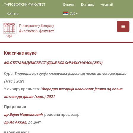
ФИЛОЗОФСКИ ФАКУЛТЕТ
Е-налог
Е-индекс
webmail
Контакт
Срб
Класичне науке
МАСТЕР АКАДЕМСКЕ СТУДИЈЕ КЛАСИЧНИХ НАУКА (2021)
Курс:
Упоредна историја класичних језика од позне антике до данас
(мас.) 2021
У оквиру предмета:
Упоредна историја класичних језика од позне
антике до данас (мас.) 2021
Предавачи
др Војин Недељковић
, редовни професор
др Ил Аккад
, доцент
изборни курс