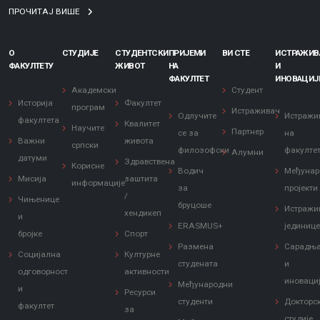
ПРОЧИТАЈ ВИШЕ
О
СТУДИЈЕ
СТУДЕНТСКИ
ПРИЈЕМИ
ВИ СТЕ
ИСТРАЖИ
ФАКУЛТЕТУ
ЖИВОТ
НА
И
ФАКУЛТЕТ
ИНОВАЦИЈ
Академски
Студент
Историја
Факултет
програм
Истраживач
Одлучите
Истражи
факултета
Квалитет
Научите
Партнер
се за
на
Важни
живота
српски
филозофски
факулте
Алумни
датуми
Здравствена
Корисне
Водич
Међунар
Мисија
заштита
информације
за
пројекти
/
Чињенице
бруцоше
Истражи
хендикеп
и
ERASMUS+
јединиц
бројке
Спорт
Размена
Сарадњ
Социјална
Културне
студената
и
одговорност
активности
иноваци
Међународни
и
Ресурси
студенти
Докторс
факултет
за
студије