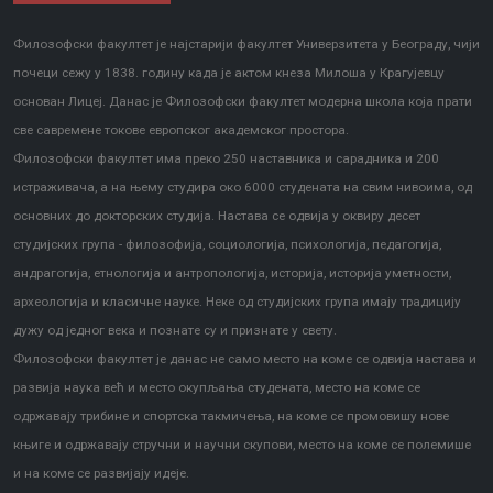
Филозофски факултет је најстарији факултет Универзитета у Београду, чији
почеци сежу у 1838. годину када је актом кнеза Милоша у Крагујевцу
основан Лицеј. Данас је Филозофски факултет модерна школа која прати
све савремене токове европског академског простора.
Филозофски факултет има преко 250 наставника и сарадника и 200
истраживача, а на њему студира око 6000 студената на свим нивоима, од
основних до докторских студија. Настава се одвија у оквиру десет
студијских група - филозофија, социологија, психологија, педагогија,
андрагогија, етнологија и антропологија, историја, историја уметности,
археологија и класичне науке. Неке од студијских група имају традицију
дужу од једног века и познате су и признате у свету.
Филозофски факултет је данас не само место на коме се одвија настава и
развија наука већ и место окупљања студената, место на коме се
одржавају трибине и спортска такмичења, на коме се промовишу нове
књиге и одржавају стручни и научни скупови, место на коме се полемише
и на коме се развијају идеје.