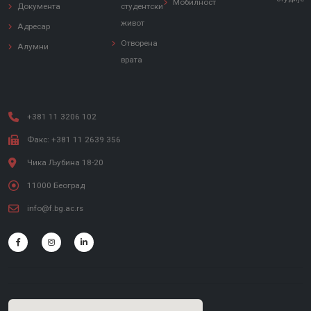
Мобилност
Документа
студентски
живот
Адресар
Отворена
Алумни
врата
+381 11 3206 102
Факс: +381 11 2639 356
Чика Љубина 18-20
11000 Београд
info@f.bg.ac.rs