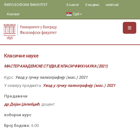
ФИЛОЗОФСКИ ФАКУЛТЕТ
Е-налог
Е-индекс
webmail
Контакт
Срб
Класичне науке
МАСТЕР АКАДЕМСКЕ СТУДИЈЕ КЛАСИЧНИХ НАУКА (2021)
Курс:
Увод у грчку палеографију (мас.) 2021
У оквиру предмета:
Увод у грчку палеографију (мас.) 2021
Предавачи
др Дејан Џелебџић
, доцент
изборни курс
Број бодова:
6.00