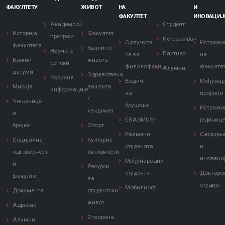
ФАКУЛТЕТУ
ЖИВОТ
НА
И
ФАКУЛТЕТ
ИНОВАЦИЈ
Академски
Студент
Историја
Факултет
програм
Истраживач
Одлучите
Истражи
факултета
Квалитет
Научите
Партнер
се за
на
Важни
живота
српски
филозофски
факулте
Алумни
датуми
Здравствена
Корисне
Водич
Међунар
Мисија
заштита
информације
за
пројекти
/
Чињенице
бруцоше
Истражи
хендикеп
и
ERASMUS+
јединиц
бројке
Спорт
Размена
Сарадњ
Социјална
Културне
студената
и
одговорност
активности
иноваци
Међународни
и
Ресурси
студенти
Докторс
факултет
за
студије
Мобилност
Документа
студентски
живот
Адресар
Отворена
Алумни