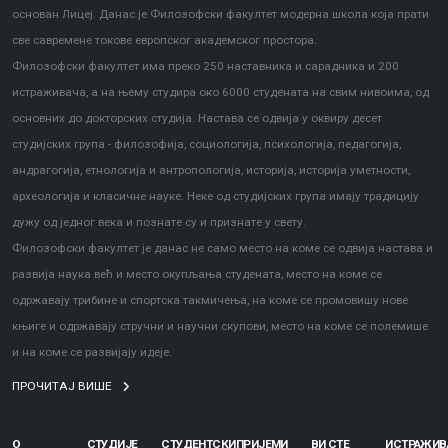
основан Лицеј. Данас је Филозофски факултет модерна школа која прати
све савремене токове европског академског простора.
Филозофски факултет има преко 250 наставника и сарадника и 200
истраживача, а на њему студира око 6000 студената на свим нивоима, од
основних до докторских студија. Настава се одвија у оквиру десет
студијских група - филозофија, социологија, психологија, педагогија,
андрагогија, етнологија и антропологија, историја, историја уметности,
археологија и класичне науке. Неке од студијских група имају традицију
дужу од једног века и познате су и признате у свету.
Филозофски факултет је данас не само место на коме се одвија настава и
развија наука већ и место окупљања студената, место на коме се
одржавају трибине и спортска такмичења, на коме се промовишу нове
књиге и одржавају стручни и научни скупови, место на коме се полемише
и на коме се развијају идеје.
ПРОЧИТАЈ ВИШЕ
О
СТУДИЈЕ
СТУДЕНТСКИ
ПРИЈЕМИ
ВИ СТЕ
ИСТРАЖИ