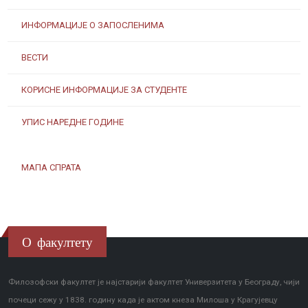
ИНФОРМАЦИЈЕ О ЗАПОСЛЕНИМА
ВЕСТИ
КОРИСНЕ ИНФОРМАЦИЈЕ ЗА СТУДЕНТЕ
УПИС НАРЕДНЕ ГОДИНЕ
МАПА СПРАТА
О факултету
Филозофски факултет је најстарији факултет Универзитета у Београду, чији
почеци сежу у 1838. годину када је актом кнеза Милоша у Крагујевцу