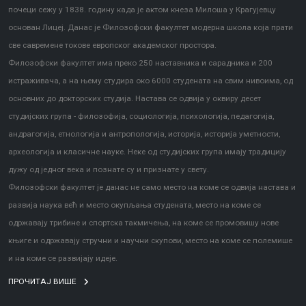
почеци сежу у 1838. годину када је актом кнеза Милоша у Крагујевцу
основан Лицеј. Данас је Филозофски факултет модерна школа која прати
све савремене токове европског академског простора.
Филозофски факултет има преко 250 наставника и сарадника и 200
истраживача, а на њему студира око 6000 студената на свим нивоима, од
основних до докторских студија. Настава се одвија у оквиру десет
студијских група - филозофија, социологија, психологија, педагогија,
андрагогија, етнологија и антропологија, историја, историја уметности,
археологија и класичне науке. Неке од студијских група имају традицију
дужу од једног века и познате су и признате у свету.
Филозофски факултет је данас не само место на коме се одвија настава и
развија наука већ и место окупљања студената, место на коме се
одржавају трибине и спортска такмичења, на коме се промовишу нове
књиге и одржавају стручни и научни скупови, место на коме се полемише
и на коме се развијају идеје.
ПРОЧИТАЈ ВИШЕ