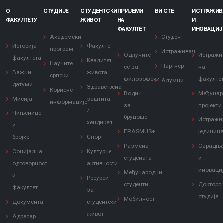
О
СТУДИЈЕ
СТУДЕНТСКИ
ПРИЈЕМИ
ВИ СТЕ
ИСТРАЖИ
ФАКУЛТЕТУ
ЖИВОТ
НА
И
ФАКУЛТЕТ
ИНОВАЦИЈ
Академски
Студент
Историја
Факултет
програм
Истраживач
Одлучите
Истражи
факултета
Квалитет
Научите
Партнер
се за
на
Важни
живота
српски
филозофски
факулте
Алумни
датуми
Здравствена
Корисне
Водич
Међунар
Мисија
заштита
информације
за
пројекти
/
Чињенице
бруцоше
Истражи
хендикеп
и
ERASMUS+
јединиц
бројке
Спорт
Размена
Сарадњ
Социјална
Културне
студената
и
одговорност
активности
иноваци
Међународни
и
Ресурси
студенти
Докторс
факултет
за
студије
Мобилност
Документа
студентски
живот
Адресар