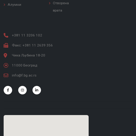
Отворена
Алумни
врата
+381 11 3206 102
Факс: +381 11 2639 356
Чика Љубина 18-20
11000 Београд
info@f.bg.ac.rs