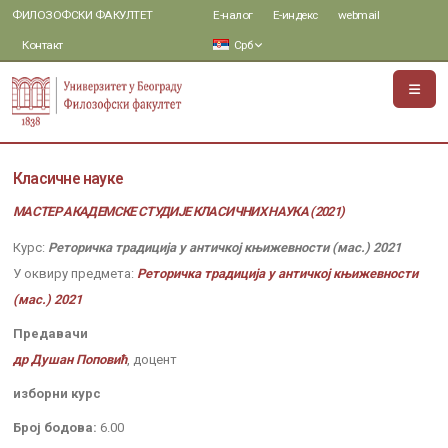
ФИЛОЗОФСКИ ФАКУЛТЕТ
Е-налог
Е-индекс
webmail
Контакт
Срб
Класичне науке
МАСТЕР АКАДЕМСКЕ СТУДИЈЕ КЛАСИЧНИХ НАУКА (2021)
Курс:
Реторичка традиција у античкој књижевности (мас.) 2021
У оквиру предмета:
Реторичка традиција у античкој књижевности
(мас.) 2021
Предавачи
др Душан Поповић
, доцент
изборни курс
Број бодова:
6.00