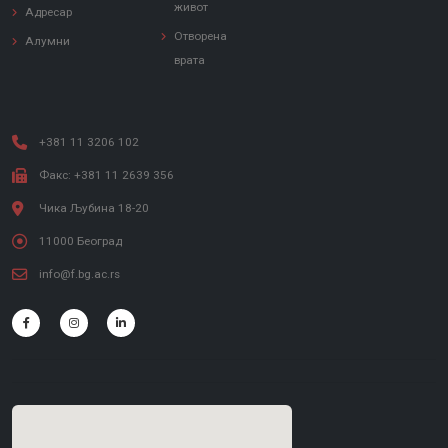
живот
Адресар
Отворена
Алумни
врата
+381 11 3206 102
Факс: +381 11 2639 356
Чика Љубина 18-20
11000 Београд
info@f.bg.ac.rs