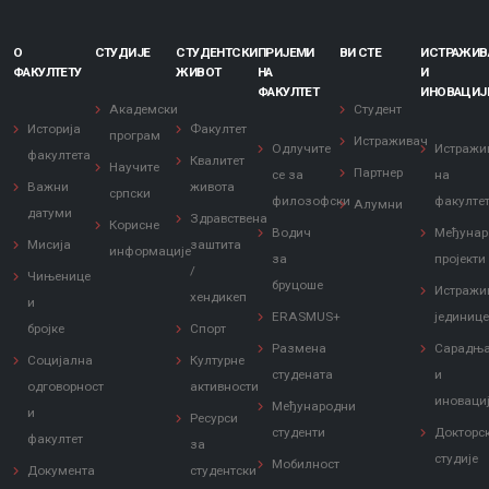
О
СТУДИЈЕ
СТУДЕНТСКИ
ПРИЈЕМИ
ВИ СТЕ
ИСТРАЖИ
ФАКУЛТЕТУ
ЖИВОТ
НА
И
ФАКУЛТЕТ
ИНОВАЦИЈ
Академски
Студент
Историја
Факултет
програм
Истраживач
Одлучите
Истражи
факултета
Квалитет
Научите
Партнер
се за
на
Важни
живота
српски
филозофски
факулте
Алумни
датуми
Здравствена
Корисне
Водич
Међунар
Мисија
заштита
информације
за
пројекти
/
Чињенице
бруцоше
Истражи
хендикеп
и
ERASMUS+
јединиц
бројке
Спорт
Размена
Сарадњ
Социјална
Културне
студената
и
одговорност
активности
иноваци
Међународни
и
Ресурси
студенти
Докторс
факултет
за
студије
Мобилност
Документа
студентски