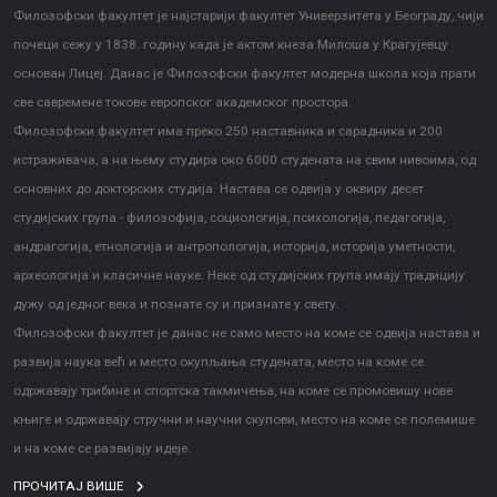
Филозофски факултет је најстарији факултет Универзитета у Београду, чији
почеци сежу у 1838. годину када је актом кнеза Милоша у Крагујевцу
основан Лицеј. Данас је Филозофски факултет модерна школа која прати
све савремене токове европског академског простора.
Филозофски факултет има преко 250 наставника и сарадника и 200
истраживача, а на њему студира око 6000 студената на свим нивоима, од
основних до докторских студија. Настава се одвија у оквиру десет
студијских група - филозофија, социологија, психологија, педагогија,
андрагогија, етнологија и антропологија, историја, историја уметности,
археологија и класичне науке. Неке од студијских група имају традицију
дужу од једног века и познате су и признате у свету.
Филозофски факултет је данас не само место на коме се одвија настава и
развија наука већ и место окупљања студената, место на коме се
одржавају трибине и спортска такмичења, на коме се промовишу нове
књиге и одржавају стручни и научни скупови, место на коме се полемише
и на коме се развијају идеје.
ПРОЧИТАЈ ВИШЕ