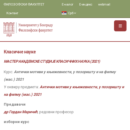
ФИЛОЗОФСКИ ФАКУЛТЕТ
Е-налог
Е-индекс
webmail
Контакт
Срб
Класичне науке
МАСТЕР АКАДЕМСКЕ СТУДИЈЕ КЛАСИЧНИХ НАУКА (2021)
Курс:
Антички мотиви у књижевности, у позоришту и на филму
(мас.) 2021
У оквиру предмета:
Антички мотиви у књижевности, у позоришту и
на филму (мас.) 2021
Предавачи
др Гордан Маричић
, редовни професор
изборни курс