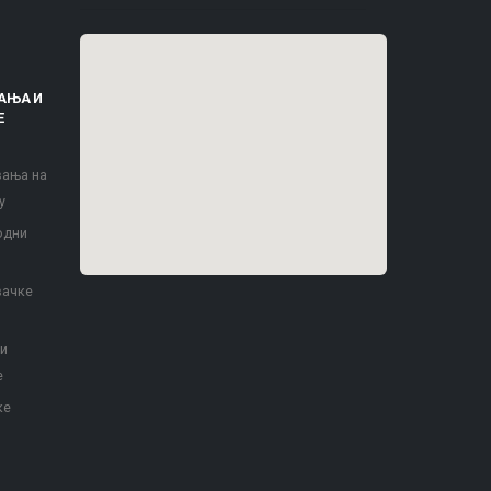
АЊА И
Е
вања на
у
одни
вачке
 и
е
ке