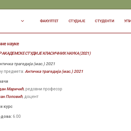
ФАКУЛТЕТ
СТУДИЈЕ
СТУДЕНТИ
УП
чне науке
 АКАДЕМСКЕ СТУДИЈЕ КЛАСИЧНИХ НАУКА (2021)
нтичка трагедија (мас.) 2021
ру предмета:
Античка трагедија (мас.) 2021
вачи
дан Маричић
, редовни професор
ан Поповић
, доцент
и курс
одова:
6.00