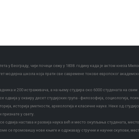
ета у Београду, чији почеци сежу у 1838. годину када је актом кнеза Мило
тет модерна школа која прати све савремене токове европског академск
дника и 200 истраживача, а на њему студира око 6000 студената на свим
е одвија у оквиру десет студијских група - филозофија, социологија, псих
сторија, историја уметности, археологија и класичне науке. Неке од студијс
и признате у свету.
е одвија настава и развија наука већ и место окупљања студената, место
оме се промовишу нове књиге и одржавају стручни и научни скупови, мес