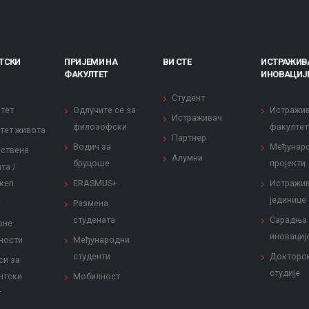
ТСКИ
ПРИЈЕМИ НА
ВИ СТЕ
ИСТРАЖИВ
ФАКУЛТЕТ
ИНОВАЦИЈ
Студент
тет
Одлучите се за
Истражи
Истраживач
филозофски
факултет
тет живота
Партнер
Водич за
Међунар
ствена
Алумни
бруцоше
пројекти
та /
кеп
ERASMUS+
Истражи
јединице
Размена
студената
Сарадња
рне
иновациј
ности
Међународни
студенти
Докторс
си за
студије
нтски
Мобилност
т