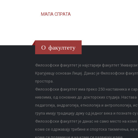
МАПА СПРАТА
О факултету
Филозофски факултет је најстарији факултет Универзит
Крагујевцу основан Лицеј. Данас је Филозофски факул
простора.
Филозофски факултет има преко 250 наставника и сара
нивоима, од основних до докторских студија. Настава с
педагогија, андрагогија, етнологија и антропологија, и
група имају традицију дужу од једног века и познате су 
Филозофски факултет је данас не само место на коме с
коме се одржавају трибине и спортска такмичења, на к
коме се полемише и на коме се развијају идеје.