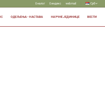
Е-налог
Е-индекс
webmail
Срб
ИС
ОДЕЉЕЊА - НАСТАВА
НАУЧНЕ ЈЕДИНИЦЕ
ВЕСТИ