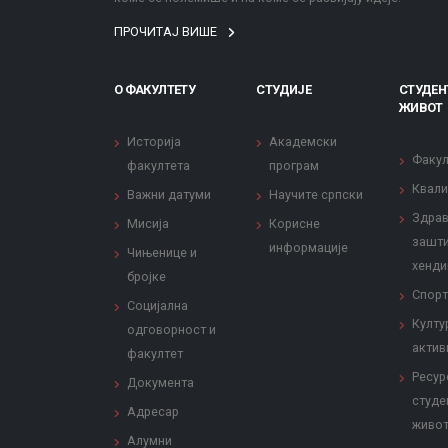
ПРОЧИТАЈ ВИШЕ
О ФАКУЛТЕТУ
СТУДИЈЕ
СТУДЕН
ЖИВОТ
Историја
Академски
Факул
факултета
програм
Квали
Важни датуми
Научите српски
Здрав
Мисија
Корисне
зашти
информације
Чињенице и
хенди
бројке
Спорт
Социјална
Култу
одговорност и
актив
факултет
Ресур
Документа
студе
Адресар
живо
Алумни