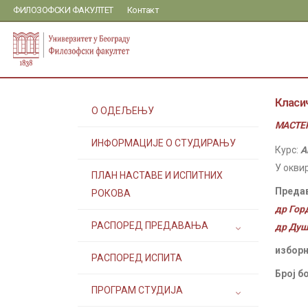
ФИЛОЗОФСКИ ФАКУЛТЕТ
Контакт
Класи
О ОДЕЉЕЊУ
МАСТЕР
ИНФОРМАЦИЈЕ О СТУДИРАЊУ
Курс:
А
У окви
ПЛАН НАСТАВЕ И ИСПИТНИХ
Преда
РОКОВА
др Гор
РАСПОРЕД ПРЕДАВАЊА
др Душ
изборн
РАСПОРЕД ИСПИТА
Број б
ПРОГРАМ СТУДИЈА