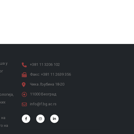
ша у
+381 11 3206 102
ог
Факс: +381 11 2639 356
Чика Љубина 18-20
11000 Београд
ологија,
ких
info@f.bg.ac.rs
 на
то на