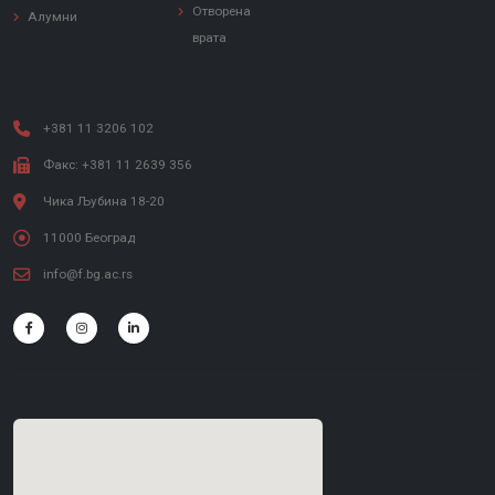
Отворена
Алумни
врата
+381 11 3206 102
Факс: +381 11 2639 356
Чика Љубина 18-20
11000 Београд
info@f.bg.ac.rs