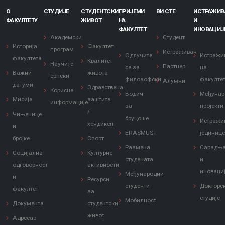
О
СТУДИЈЕ
СТУДЕНТСКИ
ПРИЈЕМИ
ВИ СТЕ
ИСТРАЖИ
ФАКУЛТЕТУ
ЖИВОТ
НА
И
ФАКУЛТЕТ
ИНОВАЦИЈ
Академски
Студент
Историја
Факултет
програм
Истраживач
Одлучите
Истражи
факултета
Квалитет
Научите
Партнер
се за
на
Важни
живота
српски
филозофски
факулте
Алумни
датуми
Здравствена
Корисне
Водич
Међунар
Мисија
заштита
информације
за
пројекти
/
Чињенице
бруцоше
Истражи
хендикеп
и
ERASMUS+
јединиц
бројке
Спорт
Размена
Сарадњ
Социјална
Културне
студената
и
одговорност
активности
иноваци
Међународни
и
Ресурси
студенти
Докторс
факултет
за
студије
Мобилност
Документа
студентски
живот
Адресар