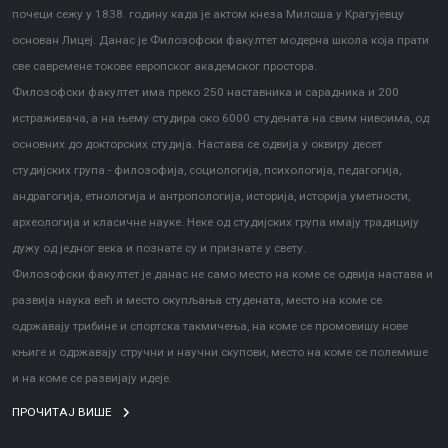
почеци сежу у 1838. годину када је актом кнеза Милоша у Крагујевцу
основан Лицеј. Данас је Филозофски факултет модерна школа која прати
све савремене токове европског академског простора.
Филозофски факултет има преко 250 наставника и сарадника и 200
истраживача, а на њему студира око 6000 студената на свим нивоима, од
основних до докторских студија. Настава се одвија у оквиру десет
студијских група - филозофија, социологија, психологија, педагогија,
андрагогија, етнологија и антропологија, историја, историја уметности,
археологија и класичне науке. Неке од студијских група имају традицију
дужу од једног века и познате су и признате у свету.
Филозофски факултет је данас не само место на коме се одвија настава и
развија наука већ и место окупљања студената, место на коме се
одржавају трибине и спортска такмичења, на коме се промовишу нове
књиге и одржавају стручни и научни скупови, место на коме се полемише
и на коме се развијају идеје.
ПРОЧИТАЈ ВИШЕ