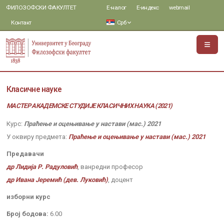
ФИЛОЗОФСКИ ФАКУЛТЕТ
Е-налог
Е-индекс
webmail
Контакт
Срб
Класичне науке
МАСТЕР АКАДЕМСКЕ СТУДИЈЕ КЛАСИЧНИХ НАУКА (2021)
Курс:
Праћење и оцењивање у настави (мас.) 2021
У оквиру предмета:
Праћење и оцењивање у настави (мас.) 2021
Предавачи
др Лидија Р. Радуловић
, ванредни професор
др Ивана Јеремић (дев. Луковић)
, доцент
изборни курс
Број бодова:
6.00