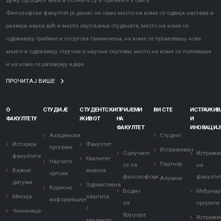
дужу од једног века и познате су и признате у свету.
Филозофски факултет је данас не само место на коме се одвија настава и
развија наука већ и место окупљања студената, место на коме се
одржавају трибине и спортска такмичења, на коме се промовишу нове
књиге и одржавају стручни и научни скупови, место на коме се полемише
и на коме се развијају идеје.
ПРОЧИТАЈ ВИШЕ
О
СТУДИЈЕ
СТУДЕНТСКИ
ПРИЈЕМИ
ВИ СТЕ
ИСТРАЖИ
ФАКУЛТЕТУ
ЖИВОТ
НА
И
ФАКУЛТЕТ
ИНОВАЦИЈ
Академски
Студент
Историја
Факултет
програм
Истраживач
Одлучите
Истражи
факултета
Квалитет
Научите
Партнер
се за
на
Важни
живота
српски
филозофски
факулте
Алумни
датуми
Здравствена
Корисне
Водич
Међунар
Мисија
заштита
информације
за
пројекти
/
Чињенице
бруцоше
Истражи
хендикеп