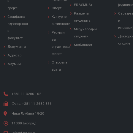
и
ERASMUS+
јединиц
бројке
Спорт
Размена
Сарадњ
Социјална
Културне
студената
и
одговорност
активности
иноваци
Међународни
и
Ресурси
студенти
Докторс
факултет
за
студије
Мобилност
Документа
студентски
живот
Адресар
Отворена
Алумни
врата
+381 11 3206 102
Факс: +381 11 2639 356
Чика Љубина 18-20
11000 Београд