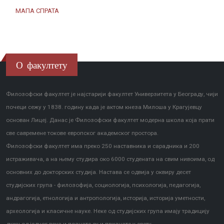
МАПА СПРАТА
О факултету
Филозофски факултет је најстарији факултет Универзитета у Београду, чији
почеци сежу у 1838. годину када је актом кнеза Милоша у Крагујевцу
основан Лицеј. Данас је Филозофски факултет модерна школа која прати
све савремене токове европског академског простора.
Филозофски факултет има преко 250 наставника и сарадника и 200
истраживача, а на њему студира око 6000 студената на свим нивоима, од
основних до докторских студија. Настава се одвија у оквиру десет
студијских група - филозофија, социологија, психологија, педагогија,
андрагогија, етнологија и антропологија, историја, историја уметности,
археологија и класичне науке. Неке од студијских група имају традицију