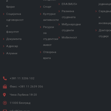
и
ERASMUS+
јединиц
бројке
Спорт
Размена
Сарадњ
Социјална
Културне
студената
и
одговорност
активности
иноваци
Међународни
и
Ресурси
студенти
Докторс
факултет
за
студије
Мобилност
Документа
студентски
живот
Адресар
Отворена
Алумни
врата
+381 11 3206 102
Факс: +381 11 2639 356
Чика Љубина 18-20
11000 Београд