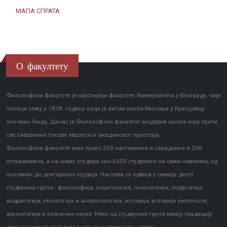
МАПА СПРАТА
О факултету
Филозофски факултет је најстарији факултет Универзитета у Београду, чији
почеци сежу у 1838. годину када је актом кнеза Милоша у Крагујевцу
основан Лицеј. Данас је Филозофски факултет модерна школа која прати
све савремене токове европског академског простора.
Филозофски факултет има преко 250 наставника и сарадника и 200
истраживача, а на њему студира око 6000 студената на свим нивоима, од
основних до докторских студија. Настава се одвија у оквиру десет
студијских група - филозофија, социологија, психологија, педагогија,
андрагогија, етнологија и антропологија, историја, историја уметности,
археологија и класичне науке. Неке од студијских група имају традицију