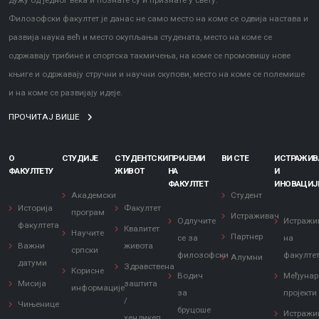
дужу од једног века и познате су и признате у свету.
Филозофски факултет је данас не само место на коме се одвија настава и
развија наука већ и место окупљања студената, место на коме се
одржавају трибине и спортска такмичења, на коме се промовишу нове
књиге и одржавају стручни и научни скупови, место на коме се полемише
и на коме се развијају идеје.
ПРОЧИТАЈ ВИШЕ
О
СТУДИЈЕ
СТУДЕНТСКИ
ПРИЈЕМИ
ВИ СТЕ
ИСТРАЖИ
ФАКУЛТЕТУ
ЖИВОТ
НА
И
ФАКУЛТЕТ
ИНОВАЦИЈ
Академски
Студент
Историја
Факултет
програм
Истраживач
Одлучите
Истражи
факултета
Квалитет
Научите
Партнер
се за
на
Важни
живота
српски
филозофски
факулте
Алумни
датуми
Здравствена
Корисне
Водич
Међунар
Мисија
заштита
информације
за
пројекти
/
Чињенице
бруцоше
Истражи
хендикеп