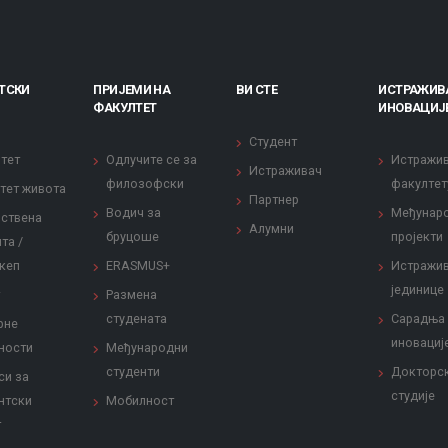
ТСКИ
ПРИЈЕМИ НА
ВИ СТЕ
ИСТРАЖИВ
ФАКУЛТЕТ
ИНОВАЦИЈ
Студент
тет
Одлучите се за
Истражи
Истраживач
филозофски
факултет
тет живота
Партнер
Водич за
Међунар
ствена
Алумни
бруцоше
пројекти
та /
кеп
ERASMUS+
Истражи
јединице
Размена
студената
Сарадња
рне
иновациј
ности
Међународни
студенти
Докторс
си за
студије
нтски
Мобилност
т