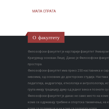
МАПА СПРАТА
О факултету
Филозофски факултет је најстарији факултет Универзит
Крагујевцу основан Лицеј. Данас је Филозофски факул
простора.
Филозофски факултет има преко 250 наставника и сара
нивоима, од основних до докторских студија. Настава с
педагогија, андрагогија, етнологија и антропологија, и
група имају традицију дужу од једног века и познате су 
Филозофски факултет је данас не само место на коме с
коме се одржавају трибине и спортска такмичења, на к
коме се полемише и на коме се развијају идеје.