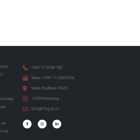
ша у
+381 11 3206 102
ог
Факс: +381 11 2639 356
Чика Љубина 18-20
11000 Београд
ологија,
ких
info@f.bg.ac.rs
 на
то на