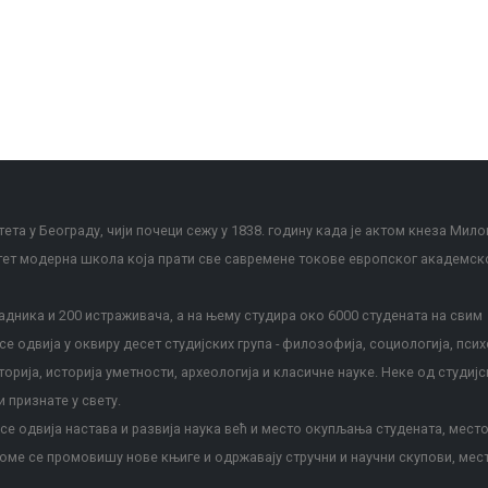
ета у Београду, чији почеци сежу у 1838. годину када је актом кнеза Мило
тет модерна школа која прати све савремене токове европског академск
дника и 200 истраживача, а на њему студира око 6000 студената на свим
е одвија у оквиру десет студијских група - филозофија, социологија, псих
сторија, историја уметности, археологија и класичне науке. Неке од студијс
и признате у свету.
е одвија настава и развија наука већ и место окупљања студената, место
оме се промовишу нове књиге и одржавају стручни и научни скупови, мес