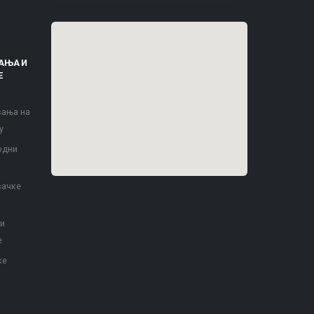
АЊА И
Е
вања на
у
одни
вачке
 и
е
ке