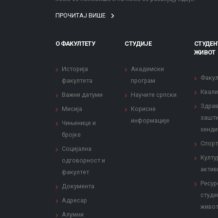
ПРОЧИТАЈ ВИШЕ
О ФАКУЛТЕТУ
СТУДИЈЕ
СТУДЕН
ЖИВОТ
Историја
Академски
Факул
факултета
програм
Квали
Важни датуми
Научите српски
Здрав
Мисија
Корисне
зашти
информације
Чињенице и
хенди
бројке
Спорт
Социјална
Култу
одговорност и
актив
факултет
Ресур
Документа
студе
Адресар
живо
Алумни