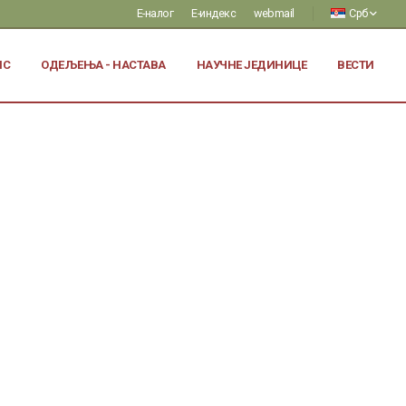
Е-налог
Е-индекс
webmail
Срб
ИС
ОДЕЉЕЊА - НАСТАВА
НАУЧНЕ ЈЕДИНИЦЕ
ВЕСТИ