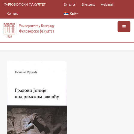
ФИЛОЗОФСКИ ФАКУЛТЕТ
Е-налог
Е-индекс
webmail
Контакт
Срб