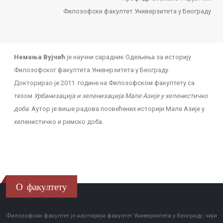
Филозофски факултет Универзитета у Београду
Немања Вујчић
је научни сарадник Одељења за историју
Филозофског факултета Универзитета у Београду.
Докторирао је 2011. године на Филозофском факултету са
тезом
Урбанизација и хеленизација Мале Азије у хеленистичко
доба
. Аутор је више радова посвећених историји Мале Азије у
хеленистичко и римско доба.
О факултету
Филозофски факултет је најстарији факултет Универзитета у Београду, чији