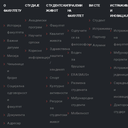
О
СТУДИЈЕ
СТУДЕНТСКИ
ПРИЈЕМИ
ВИ СТЕ
ИСТРАЖИ
ФАКУЛТЕТУ
ЖИВОТ
НА
И
ФАКУЛТЕТ
ИНОВАЦИЈ
Академски
Студент
Историја
Факултет
програм
Истраживач
Одлучите
Истражи
факултета
Квалитет
Научите
Партнер
се за
на
Важни
живота
српски
филозофски
факулте
Алумни
датуми
Здравствена
Корисне
Водич
Међунар
Мисија
заштита
информације
за
пројекти
/
Чињенице
бруцоше
Истражи
хендикеп
и
ERASMUS+
јединиц
бројке
Спорт
Размена
Сарадњ
Социјална
Културне
студената
и
одговорност
активности
иноваци
Међународни
и
Ресурси
студенти
Докторс
факултет
за
студије
Мобилност
Документа
студентски
живот
Адресар