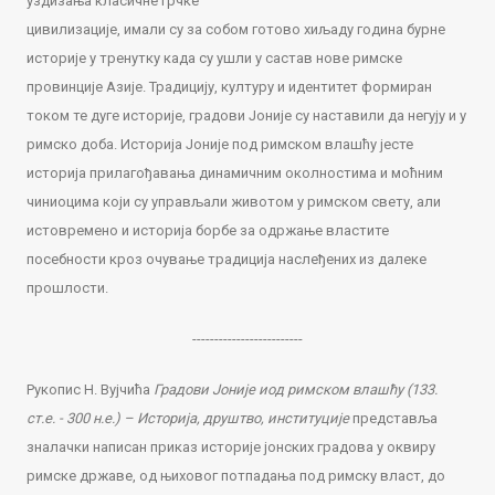
уздизања класичне грчке
цивилизације, имали су за собом готово хиљаду година бурне
историје у тренутку када су ушли у састав нове римске
провинције Азије. Традицију, културу и идентитет формиран
током те дуге историје, градови Јоније су наставили да негују и у
римско доба. Историја Јоније под римском влашћу јесте
историја прилагођавања динамичним околностима и моћним
чиниоцима који су управљали животом у римском свету, али
истовремено и историја борбе за одржање властите
посебности кроз очување традиција наслеђених из далеке
прошлости.
-------------------------
Рукопис Н. Вујчића
Градови Јоније иод римском влашћу (133.
ст.е. - 300 н.е.) – Историја, друштво, институције
представља
зналачки написан приказ историје јонских градова у оквиру
римске државе, од њиховог потпадања под римску власт, до