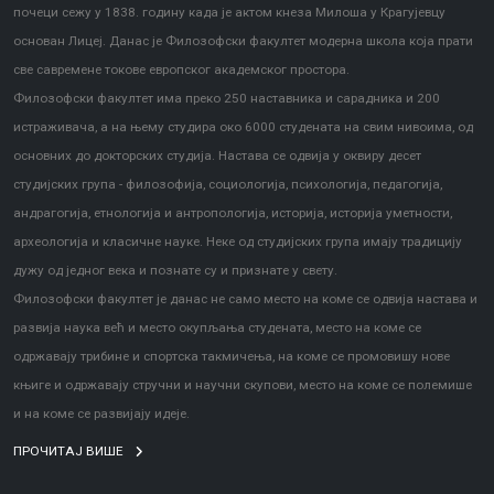
почеци сежу у 1838. годину када је актом кнеза Милоша у Крагујевцу
основан Лицеј. Данас је Филозофски факултет модерна школа која прати
све савремене токове европског академског простора.
Филозофски факултет има преко 250 наставника и сарадника и 200
истраживача, а на њему студира око 6000 студената на свим нивоима, од
основних до докторских студија. Настава се одвија у оквиру десет
студијских група - филозофија, социологија, психологија, педагогија,
андрагогија, етнологија и антропологија, историја, историја уметности,
археологија и класичне науке. Неке од студијских група имају традицију
дужу од једног века и познате су и признате у свету.
Филозофски факултет је данас не само место на коме се одвија настава и
развија наука већ и место окупљања студената, место на коме се
одржавају трибине и спортска такмичења, на коме се промовишу нове
књиге и одржавају стручни и научни скупови, место на коме се полемише
и на коме се развијају идеје.
ПРОЧИТАЈ ВИШЕ