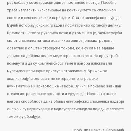
раздобља у коме градски живот постепено нестаје. Посебно
треба нагласити инсистирање на континуитету са класичном
епохом и хеленистичким периодом. Ова тенденција показује да
Вујчић историју јонских градова посматра као органску целину.
Вредност његовог рукописа лежи и у томе што је, разматрајући
сплет сложених питања везаних за живот јонских градова,
осветлио и опште историјске токове, које су ове заједнице
делиле са добрим делом медитеранског света. На крају треба
поменути и да су комплексност теме и извора изискивали
мултидисциплинарни приступ истраживању. Брижљиво
анализирајући релевантне литерарне, епиграфске,
нумизматичке и археолошке изворе, Вујчић је показао завидан
степен истраживачке зрелости и ерудиције. Нарочито плени
његова способност да из обиља епиграфских споменика издвоји
оне који су најзначајнији и најилустративнији за поједине аспекте
теме коју обрађује.
Проф. др Снежана Ферјанчић