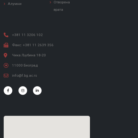
Отворена
Алумни
врата
+381 11 3206 102
Факс: +381 11 2639 356
Чика Љубина 18-20
11000 Београд
info@f.bg.ac.rs