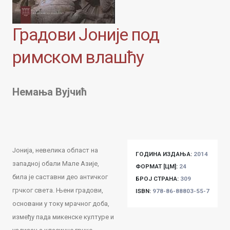
Градови Јоније под
римском влашћу
Немања Вујчић
Јонија, невелика област на
ГОДИНА ИЗДАЊА:
2014
западној обали Мале Азије,
ФОРМАТ [ЦМ]:
24
била је саставни део античког
БРОЈ СТРАНА:
309
грчког света. Њени градови,
ISBN:
978-86-88803-55-7
основани у току мрачног доба,
између пада микенске културе и