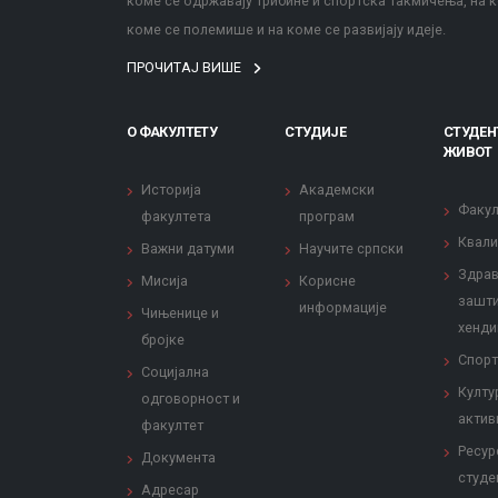
коме се одржавају трибине и спортска такмичења, на к
коме се полемише и на коме се развијају идеје.
ПРОЧИТАЈ ВИШЕ
О ФАКУЛТЕТУ
СТУДИЈЕ
СТУДЕН
ЖИВОТ
Историја
Академски
Факул
факултета
програм
Квали
Важни датуми
Научите српски
Здрав
Мисија
Корисне
зашти
информације
Чињенице и
хенди
бројке
Спорт
Социјална
Култу
одговорност и
актив
факултет
Ресур
Документа
студе
Адресар