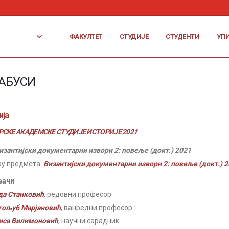
ФАКУЛТЕТ
СТУДИЈЕ
СТУДЕНТИ
УП
АБУСИ
ија
СКЕ АКАДЕМСКЕ СТУДИЈЕ ИСТОРИЈЕ 2021
изантијски документарни извори 2: повеље (докт.) 2021
ру предмета:
Византијски документарни извори 2: повеље (докт.) 
вачи
да Станковић
, редовни професор
гољуб Марјановић
, ванредни професор
иса Вилимоновић
, научни сарадник