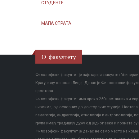
СТУДЕНТЕ
МАПА СПРАТА
О факултету
Филозофски факултет је најстарији факултет Универзит
Крагујевцу основан Лицеј. Данас је Филозофски факул
простора.
Филозофски факултет има преко 250 наставника и сара
нивоима, од основних до докторских студија. Настава с
педагогија, андрагогија, етнологија и антропологија, и
група имају традицију дужу од једног века и познате су 
Филозофски факултет је данас не само место на коме с