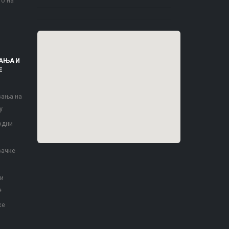
то на
АЊА И
Е
вања на
у
одни
вачке
 и
е
ке