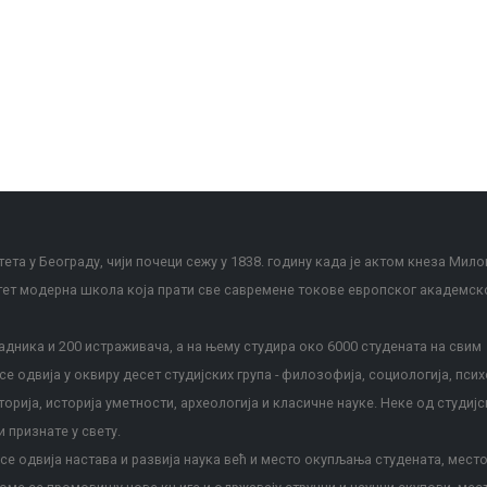
ета у Београду, чији почеци сежу у 1838. годину када је актом кнеза Мило
тет модерна школа која прати све савремене токове европског академск
дника и 200 истраживача, а на њему студира око 6000 студената на свим
е одвија у оквиру десет студијских група - филозофија, социологија, псих
сторија, историја уметности, археологија и класичне науке. Неке од студијс
и признате у свету.
е одвија настава и развија наука већ и место окупљања студената, место