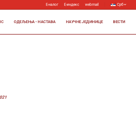
Е-налог
Е-индекс
webmail
Срб
ИС
ОДЕЉЕЊА - НАСТАВА
НАУЧНЕ ЈЕДИНИЦЕ
ВЕСТИ
2021