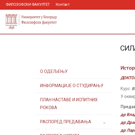
ФИЛОЗОФСКИ ФАКУЛТЕТ
Контакт
СИЛ
Истор
О ОДЕЉЕЊУ
ДОКТОР
ИНФОРМАЦИЈЕ О СТУДИРАЊУ
Курс:
В
У окви
ПЛАН НАСТАВЕ И ИСПИТНИХ
Преда
РОКОВА
др Вла
РАСПОРЕД ПРЕДАВАЊА
др Дра
др Лар