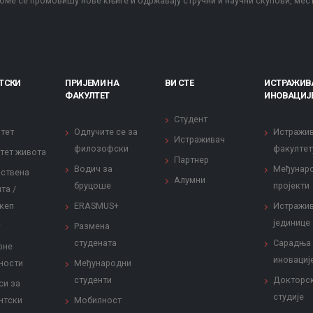
оме се промовишу нове књиге и одржавају стручни и научни скупови, мес
ТСКИ
ПРИЈЕМИ НА
ВИ СТЕ
ИСТРАЖИВ
ФАКУЛТЕТ
ИНОВАЦИЈ
Студент
тет
Одлучите се за
Истражи
Истраживач
филозофски
факултет
тет живота
Партнер
Водич за
Међунар
ствена
Алумни
бруцоше
пројекти
та /
кеп
ERASMUS+
Истражи
јединице
Размена
студената
Сарадња
рне
иновациј
ности
Међународни
студенти
Докторс
си за
студије
нтски
Мобилност