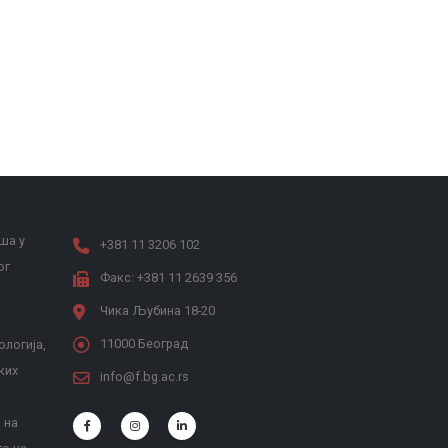
ша у
+381 11 3206 102
ог
Факс: +381 11 2639 356
Чика Љубина 18-20
11000 Београд
ологија,
ких
info@f.bg.ac.rs
 на