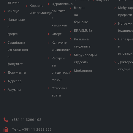
Алумни
датуми
Здравствена
Корисне
Водич
Међунар
Мисија
заштита
информације
за
пројекти
/
Чињенице
бруцоше
Истражи
хендикеп
и
ERASMUS+
јединиц
бројке
Спорт
Размена
Сарадњ
Социјална
Културне
студената
и
одговорност
активности
иноваци
Међународни
и
Ресурси
студенти
Докторс
факултет
за
студије
Мобилност
Документа
студентски
живот
Адресар
Отворена
Алумни
врата
+381 11 3206 102
Факс: +381 11 2639 356