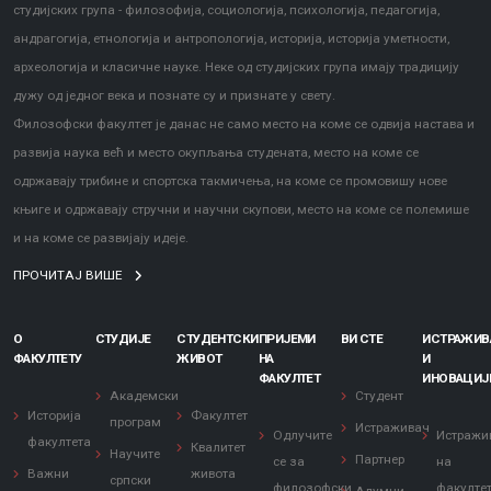
студијских група - филозофија, социологија, психологија, педагогија,
андрагогија, етнологија и антропологија, историја, историја уметности,
археологија и класичне науке. Неке од студијских група имају традицију
дужу од једног века и познате су и признате у свету.
Филозофски факултет је данас не само место на коме се одвија настава и
развија наука већ и место окупљања студената, место на коме се
одржавају трибине и спортска такмичења, на коме се промовишу нове
књиге и одржавају стручни и научни скупови, место на коме се полемише
и на коме се развијају идеје.
ПРОЧИТАЈ ВИШЕ
О
СТУДИЈЕ
СТУДЕНТСКИ
ПРИЈЕМИ
ВИ СТЕ
ИСТРАЖИ
ФАКУЛТЕТУ
ЖИВОТ
НА
И
ФАКУЛТЕТ
ИНОВАЦИЈ
Академски
Студент
Историја
Факултет
програм
Истраживач
Одлучите
Истражи
факултета
Квалитет
Научите
Партнер
се за
на
Важни
живота
српски
филозофски
факулте