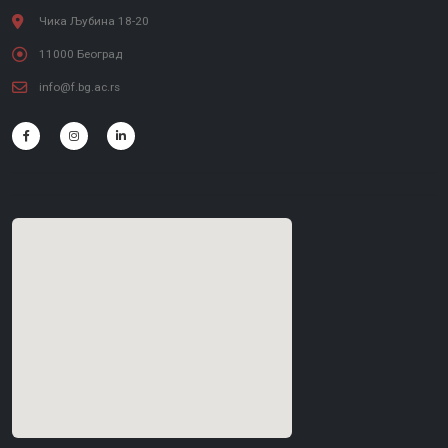
Чика Љубина 18-20
11000 Београд
info@f.bg.ac.rs