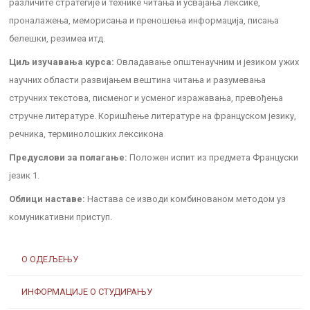
различите стратегије и технике читања и усвајања лексике,
проналажења, меморисања и преношења информација, писања
белешки, резимеа итд.
Циљ изучавања курса:
Овладавање општенаучним и језиком ужих
научних области развијањем вештина читања и разумевања
стручних текстова, писменoг и усменoг изражавања, превођења
стручне литературе. Коришћење литературе на француском језику,
речника, терминолошких лексикона
Предуслови за полагање:
Положен испит из предмета Француски
језик 1.
Облици наставе:
Настава се изводи комбинованом методом уз
комуникативни приступ.
О ОДЕЉЕЊУ
ИНФОРМАЦИЈЕ О СТУДИРАЊУ