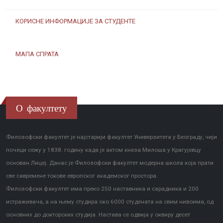
КОРИСНЕ ИНФОРМАЦИЈЕ ЗА СТУДЕНТЕ
МАПА СПРАТА
О факултету
Филозофски факултет је најстарији факултет Универзитета у Београду, чији
почеци сежу у 1838. годину када је актом кнеза Милоша у Крагујевцу
основан Лицеј. Данас је Филозофски факултет модерна школа која прати
све савремене токове европског академског простора.
Филозофски факултет има преко 250 наставника и сарадника и 200
истраживача, а на њему студира око 6000 студената на свим нивоима, од
основних до докторских студија. Настава се одвија у оквиру десет