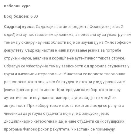
изборни курс
Број бодова:
6.00
Садржај курса:
Садржаји наставе предмета Француски језик 2
одређени су постављеним циљевима, а повезани су са ужестручним
темама у оквиру научних области које се изучавају на Филозофском
факултету. Садржај наставе чини изучавање језика за потребе
струке и науке, анализа и коришћење аутентичног текста струке.
Обрађују се ужестручне теме у зависности од профила студената у
групи и њихових интересовања. У настави се користе типолошки
разноврсни текстови, како би студенти стекли увид у различите
језичке регистре и стилове. Критеријуми за избор текстова су
аутентичност и поузданост извора, а увек кад је то могуће и
актуелност. При избору тема и врста текстова води се рачуна о
чињеници да је група студената који уче француски језик
дисциплинарно хетерогена и да је чине студенти свих студијских
програма Филозофског факултета. У настави се примењују