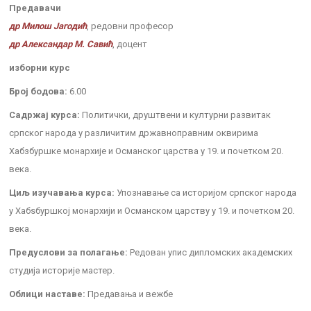
Предавачи
др Милош Јагодић
, редовни професор
др Александар М. Савић
, доцент
изборни курс
Број бодова:
6.00
Садржај курса:
Политички, друштвени и културни развитак
српског народа у различитим државноправним оквирима
Хабзбуршке монархије и Османског царства у 19. и почетком 20.
века.
Циљ изучавања курса:
Упознавање са историјом српског народа
у Хабѕбуршкој монархији и Османском царству у 19. и почетком 20.
века.
Предуслови за полагање:
Редован упис дипломских академских
студија историје мастер.
Облици наставе:
Предавања и вежбе