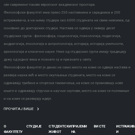
све савремене токове европског академског простора.
Филозофски факултет има преко 250 наставника и сарадника и 200
истраживача, а на њему студира око 6000 студената на свим нивоима, од
основних до докторских студија. Настава се одвија у оквиру десет
студијских група - филозофија, социологија, психологија, педагогија,
андрагогија, етнологија и антропологија, историја, историја уметности,
археологија и класичне науке. Неке од студијских група имају традицију
дужу од једног века и познате су и признате у свету.
Филозофски факултет је данас не само место на коме се одвија настава и
развија наука већ и место окупљања студената, место на коме се
одржавају трибине и спортска такмичења, на коме се промовишу нове
књиге и одржавају стручни и научни скупови, место на коме се полемише
и на коме се развијају идеје.
ПРОЧИТАЈ ВИШЕ
О
СТУДИЈЕ
СТУДЕНТСКИ
ПРИЈЕМИ
ВИ СТЕ
ИСТРАЖИ
ФАКУЛТЕТУ
ЖИВОТ
НА
И