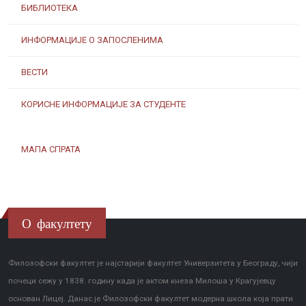
БИБЛИОТЕКА
ИНФОРМАЦИЈЕ О ЗАПОСЛЕНИМА
ВЕСТИ
КОРИСНЕ ИНФОРМАЦИЈЕ ЗА СТУДЕНТЕ
МАПА СПРАТА
О факултету
Филозофски факултет је најстарији факултет Универзитета у Београду, чији
почеци сежу у 1838. годину када је актом кнеза Милоша у Крагујевцу
основан Лицеј. Данас је Филозофски факултет модерна школа која прати