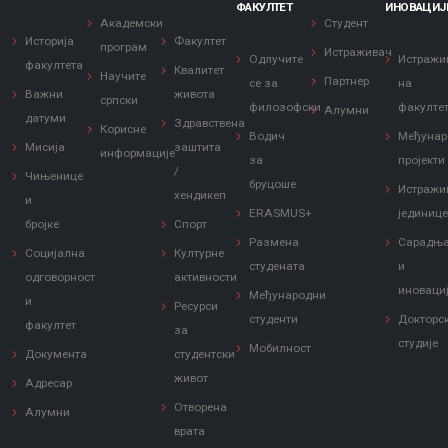
ФАКУЛТЕТ
ИНОВАЦИЈ
Академски
Студент
Историја
Факултет
програм
Истраживач
Одлучите
Истражи
факултета
Квалитет
Научите
Партнер
се за
на
Важни
живота
српски
филозофски
факулте
Алумни
датуми
Здравствена
Корисне
Водич
Међунар
Мисија
заштита
информације
за
пројекти
/
Чињенице
бруцоше
Истражи
хендикеп
и
ERASMUS+
јединиц
бројке
Спорт
Размена
Сарадњ
Социјална
Културне
студената
и
одговорност
активности
иноваци
Међународни
и
Ресурси
студенти
Докторс
факултет
за
студије
Мобилност
Документа
студентски
живот
Адресар
Отворена
Алумни
врата