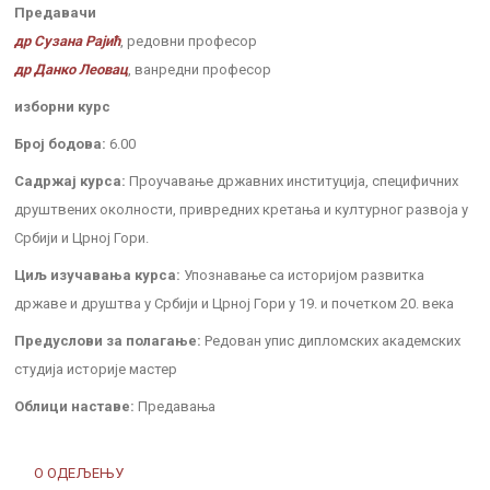
Предавачи
др Сузана Рајић
, редовни професор
др Данко Леовац
, ванредни професор
изборни курс
Број бодова:
6.00
Садржај курса:
Проучавање државних институција, специфичних
друштвених околности, привредних кретања и културног развоја у
Србији и Црној Гори.
Циљ изучавања курса:
Упознавање са историјом развитка
државе и друштва у Србији и Црној Гори у 19. и почетком 20. века
Предуслови за полагање:
Редован упис дипломских академских
студија историје мастер
Облици наставе:
Предавања
О ОДЕЉЕЊУ