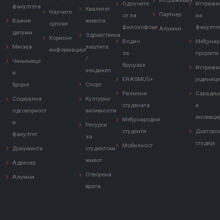
Истраживач
Одлучите
Истражи
факултета
Квалитет
Научите
Партнер
се за
на
Важни
живота
српски
филозофски
факулте
Алумни
датуми
Здравствена
Корисне
Водич
Међунар
Мисија
заштита
информације
за
пројекти
/
Чињенице
бруцоше
Истражи
хендикеп
и
ERASMUS+
јединиц
бројке
Спорт
Размена
Сарадњ
Социјална
Културне
студената
и
одговорност
активности
иноваци
Међународни
и
Ресурси
студенти
Докторс
факултет
за
студије
Мобилност
Документа
студентски
живот
Адресар
Отворена
Алумни
врата