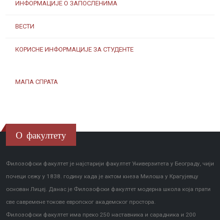
ИНФОРМАЦИЈЕ О ЗАПОСЛЕНИМА
ВЕСТИ
КОРИСНЕ ИНФОРМАЦИЈЕ ЗА СТУДЕНТЕ
МАПА СПРАТА
О факултету
Филозофски факултет је најстарији факултет Универзитета у Београду, чији
почеци сежу у 1838. годину када је актом кнеза Милоша у Крагујевцу
основан Лицеј. Данас је Филозофски факултет модерна школа која прати
све савремене токове европског академског простора.
Филозофски факултет има преко 250 наставника и сарадника и 200