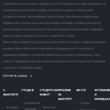
истраживача, а на њему студира око 6000 студената на свим нивоима, од
основних до докторских студија. Настава се одвија у оквиру десет
студијских група - филозофија, социологија, психологија, педагогија,
андрагогија, етнологија и антропологија, историја, историја уметности,
археологија и класичне науке. Неке од студијских група имају традицију
дужу од једног века и познате су и признате у свету.
Филозофски факултет је данас не само место на коме се одвија настава и
развија наука већ и место окупљања студената, место на коме се
одржавају трибине и спортска такмичења, на коме се промовишу нове
књиге и одржавају стручни и научни скупови, место на коме се полемише
и на коме се развијају идеје.
ПРОЧИТАЈ ВИШЕ
О
СТУДИЈЕ
СТУДЕНТСКИ
ПРИЈЕМИ
ВИ СТЕ
ИСТРАЖИ
ФАКУЛТЕТУ
ЖИВОТ
НА
И
ФАКУЛТЕТ
ИНОВАЦИЈ
Академски
Студент
Историја
Факултет
програм