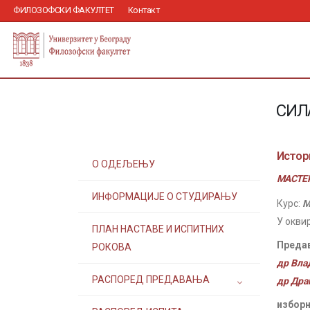
ФИЛОЗОФСКИ ФАКУЛТЕТ
Контакт
СИЛ
Истор
О ОДЕЉЕЊУ
МАСТЕР
ИНФОРМАЦИЈЕ О СТУДИРАЊУ
Курс:
М
У окви
ПЛАН НАСТАВЕ И ИСПИТНИХ
Преда
РОКОВА
др Вла
РАСПОРЕД ПРЕДАВАЊА
др Дра
изборн