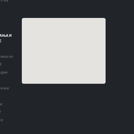
то на
АЊА И
Е
вања на
у
одни
вачке
 и
е
ке