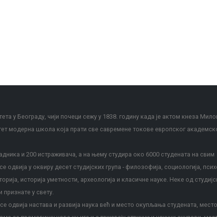
ета у Београду, чији почеци сежу у 1838. годину када је актом кнеза Мило
тет модерна школа која прати све савремене токове европског академск
дника и 200 истраживача, а на њему студира око 6000 студената на свим
е одвија у оквиру десет студијских група - филозофија, социологија, псих
сторија, историја уметности, археологија и класичне науке. Неке од студијс
и признате у свету.
е одвија настава и развија наука већ и место окупљања студената, место