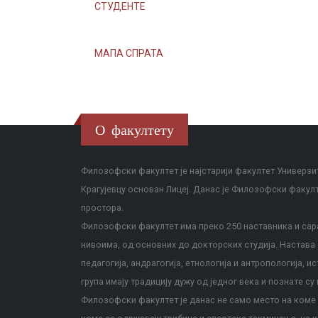
СТУДЕНТЕ
МАПА СПРАТА
О факултету
Филозофски факултет је најстарији факултет Универзит
Крагујевцу основан Лицеј. Данас је Филозофски факул
простора.
Филозофски факултет има преко 250 наставника и сара
нивоима, од основних до докторских студија. Настава с
педагогија, андрагогија, етнологија и антропологија, и
група имају традицију дужу од једног века и познате су 
Филозофски факултет је данас не само место на коме с