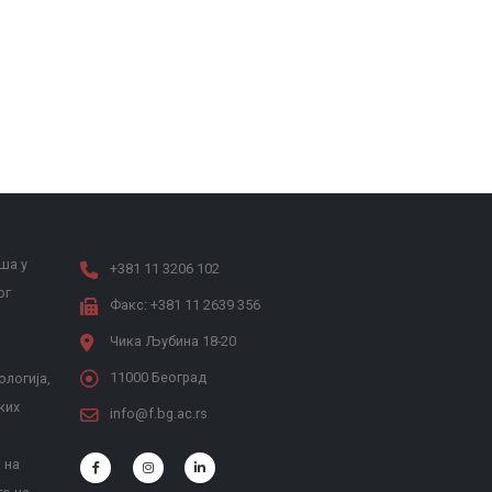
ша у
+381 11 3206 102
ог
Факс: +381 11 2639 356
Чика Љубина 18-20
11000 Београд
ологија,
ких
info@f.bg.ac.rs
 на