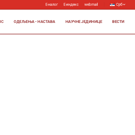
Е-налог
Е-индекс
webmail
Срб
ИС
ОДЕЉЕЊА - НАСТАВА
НАУЧНЕ ЈЕДИНИЦЕ
ВЕСТИ