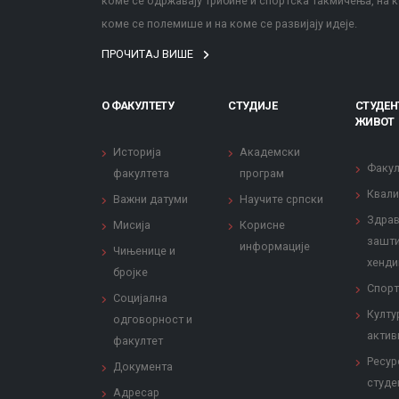
коме се одржавају трибине и спортска такмичења, на к
коме се полемише и на коме се развијају идеје.
ПРОЧИТАЈ ВИШЕ
О ФАКУЛТЕТУ
СТУДИЈЕ
СТУДЕН
ЖИВОТ
Историја
Академски
Факул
факултета
програм
Квали
Важни датуми
Научите српски
Здрав
Мисија
Корисне
зашти
информације
Чињенице и
хенди
бројке
Спорт
Социјална
Култу
одговорност и
актив
факултет
Ресур
Документа
студе
Адресар