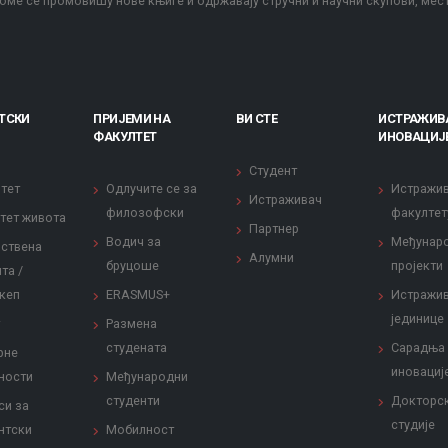
оме се промовишу нове књиге и одржавају стручни и научни скупови, мес
ТСКИ
ПРИЈЕМИ НА
ВИ СТЕ
ИСТРАЖИВ
ФАКУЛТЕТ
ИНОВАЦИЈ
Студент
тет
Одлучите се за
Истражи
Истраживач
филозофски
факултет
тет живота
Партнер
Водич за
Међунар
ствена
Алумни
бруцоше
пројекти
та /
кеп
ERASMUS+
Истражи
јединице
Размена
студената
Сарадња
рне
иновациј
ности
Међународни
студенти
Докторс
си за
студије
нтски
Мобилност