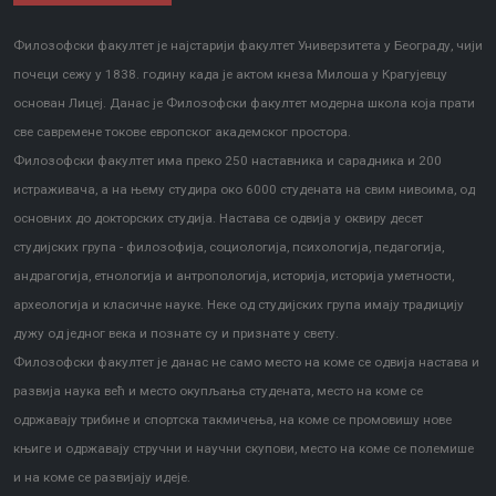
Филозофски факултет је најстарији факултет Универзитета у Београду, чији
почеци сежу у 1838. годину када је актом кнеза Милоша у Крагујевцу
основан Лицеј. Данас је Филозофски факултет модерна школа која прати
све савремене токове европског академског простора.
Филозофски факултет има преко 250 наставника и сарадника и 200
истраживача, а на њему студира око 6000 студената на свим нивоима, од
основних до докторских студија. Настава се одвија у оквиру десет
студијских група - филозофија, социологија, психологија, педагогија,
андрагогија, етнологија и антропологија, историја, историја уметности,
археологија и класичне науке. Неке од студијских група имају традицију
дужу од једног века и познате су и признате у свету.
Филозофски факултет је данас не само место на коме се одвија настава и
развија наука већ и место окупљања студената, место на коме се
одржавају трибине и спортска такмичења, на коме се промовишу нове
књиге и одржавају стручни и научни скупови, место на коме се полемише
и на коме се развијају идеје.