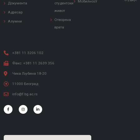
Мобилност
Документа
студентски
живот
Адресар
Отворена
Алумни
врата
+381 11 3206 102
Факс: +381 11 2639 356
Чика Љубина 18-20
11000 Београд
info@f.bg.ac.rs