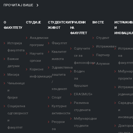
ПРОЧИТАЈ ВИШЕ
О
СТУДИЈЕ
СТУДЕНТСКИ
ПРИЈЕМИ
ВИ СТЕ
ИСТРАЖИ
ФАКУЛТЕТУ
ЖИВОТ
НА
И
ФАКУЛТЕТ
ИНОВАЦИЈ
Академски
Студент
Историја
Факултет
програм
Истраживач
Одлучите
Истражи
факултета
Квалитет
Научите
Партнер
се за
на
Важни
живота
српски
филозофски
факулте
Алумни
датуми
Здравствена
Корисне
Водич
Међунар
Мисија
заштита
информације
за
пројекти
/
Чињенице
бруцоше
Истражи
хендикеп
и
ERASMUS+
јединиц
бројке
Спорт
Размена
Сарадњ
Социјална
Културне
студената
и
одговорност
активности
иноваци
Међународни
и
Ресурси
студенти
Докторс
факултет
за
студије