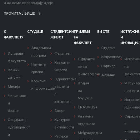
и на коме се развијају идеје.
ПРОЧИТАЈ ВИШЕ
О
СТУДИЈЕ
СТУДЕНТСКИ
ПРИЈЕМИ
ВИ СТЕ
ИСТРАЖИ
ФАКУЛТЕТУ
ЖИВОТ
НА
И
ФАКУЛТЕТ
ИНОВАЦИЈ
Академски
Студент
Историја
Факултет
програм
Истраживач
Одлучите
Истражи
факултета
Квалитет
Научите
Партнер
се за
на
Важни
живота
српски
филозофски
факулте
Алумни
датуми
Здравствена
Корисне
Водич
Међунар
Мисија
заштита
информације
за
пројекти
/
Чињенице
бруцоше
Истражи
хендикеп
и
ERASMUS+
јединиц
бројке
Спорт
Размена
Сарадњ
Социјална
Културне
студената
и
одговорност
активности
иноваци
Међународни
и
Ресурси