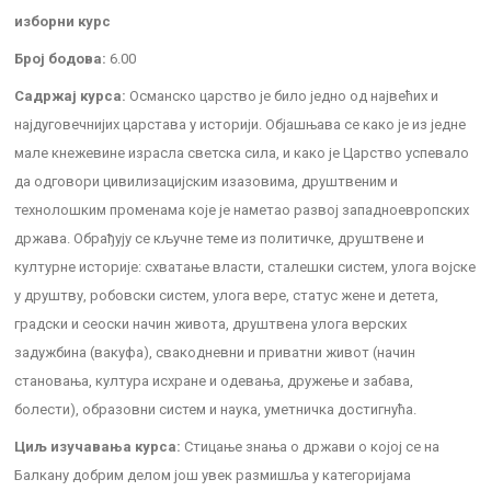
изборни курс
Број бодова:
6.00
Садржај курса:
Османско царство је било једно од највећих и
најдуговечнијих царстава у историји. Објашњава се како је из једне
мале кнежевине израсла светска сила, и како је Царство успевало
да одговори цивилизацијским изазовима, друштвеним и
технолошким променама које је наметао развој западноевропских
држава. Обрађују се кључне теме из политичке, друштвене и
културне историје: схватање власти, сталешки систем, улога војске
у друштву, робовски систем, улога вере, статус жене и детета,
градски и сеоски начин живота, друштвена улога верских
задужбина (вакуфа), свакодневни и приватни живот (начин
становања, култура исхране и одевања, дружење и забава,
болести), образовни систем и наука, уметничка достигнућа.
Циљ изучавања курса:
Стицање знања о држави о којој се на
Балкану добрим делом још увек размишља у категоријама