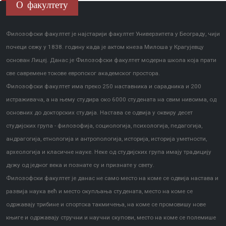
О факултету
Филозофски факултет је најстарији факултет Универзитета у Београду, чији
почеци сежу у 1838. годину када је актом кнеза Милоша у Крагујевцу
основан Лицеј. Данас је Филозофски факултет модерна школа која прати
све савремене токове европског академског простора.
Филозофски факултет има преко 250 наставника и сарадника и 200
истраживача, а на њему студира око 6000 студената на свим нивоима, од
основних до докторских студија. Настава се одвија у оквиру десет
студијских група - филозофија, социологија, психологија, педагогија,
андрагогија, етнологија и антропологија, историја, историја уметности,
археологија и класичне науке. Неке од студијских група имају традицију
дужу од једног века и познате су и признате у свету.
Филозофски факултет је данас не само место на коме се одвија настава и
развија наука већ и место окупљања студената, место на коме се
одржавају трибине и спортска такмичења, на коме се промовишу нове
књиге и одржавају стручни и научни скупови, место на коме се полемише