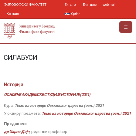
ФИЛОЗОФСКИ ФАКУЛТЕТ
Е-налог
Е-индекс
webmail
Контакт
Срб
СИЛАБУСИ
Историја
ОСНОВНЕ АКАДЕМСКЕ СТУДИЈЕ ИСТОРИЈЕ (2021)
Курс:
Теме из историје Османског царства (осн.) 2021
У оквиру предмета:
Теме из историје Османског царства (осн.) 2021
Предавачи
др Харис Дајч
, редовни професор