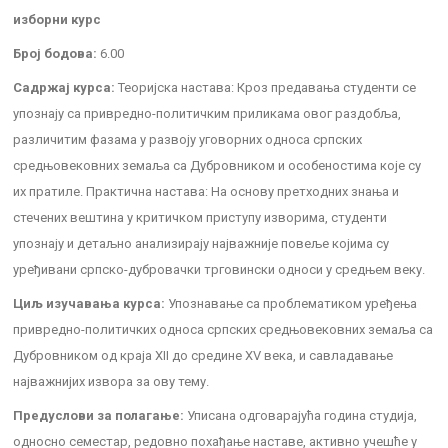
изборни курс
Број бодова:
6.00
Садржај курса:
Теоријска настава: Кроз предавања студенти се
упознају са привредно-политичким приликама овог раздобља,
различитим фазама у развоју уговорних односа српских
средњовековних земаља са Дубровником и особеностима које су
их пратиле. Практична настава: На основу претходних знања и
стечених вештина у критичком приступу изворима, студенти
упознају и детаљно анализирају најважније повеље којима су
уређивани српско-дубровачки трговински односи у средњем веку.
Циљ изучавања курса:
Упознавање са проблематиком уређења
привредно-политичких односа српских средњовековних земаља са
Дубровником од краја ХII до средине ХV века, и савладавање
најважнијих извора за ову тему.
Предуслови за полагање:
Уписана одговарајућа година студија,
односно семестар, редовно похађање наставе, активно учешће у