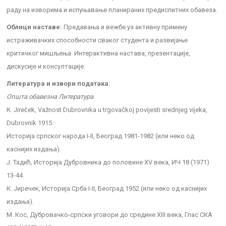
раду на изворима и испуњавање планираних предиспитних обавеза.
Облици наставе:
Предавања и вежбе уз активну примену
истраживачких способности сваког студента и развијање
критичког мишљења. Интерактивна настава, презентације,
дискусије и консултације.
Литература и извори података:
Општа обавезна Литература
K. Jireček, Važnost Dubrovnika u trgovačkoj povijesti srednjeg vijeka,
Dubrovnik 1915.
Историја српског народа I-II, Београд 1981-1982 (или неко од
каснијих издања).
Ј. Тадић, Историја Дубровника до половине XV века, ИЧ 18 (1971)
13-44.
К. Јиречек, Историја Срба I-II, Београд 1952 (или неко од каснијих
издања).
М. Кос, Дубровачко-српски уговори до средине XIII века, Глас СКА