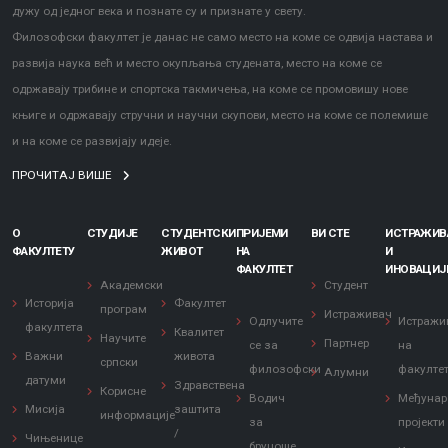
дужу од једног века и познате су и признате у свету.
Филозофски факултет је данас не само место на коме се одвија настава и
развија наука већ и место окупљања студената, место на коме се
одржавају трибине и спортска такмичења, на коме се промовишу нове
књиге и одржавају стручни и научни скупови, место на коме се полемише
и на коме се развијају идеје.
ПРОЧИТАЈ ВИШЕ
О
СТУДИЈЕ
СТУДЕНТСКИ
ПРИЈЕМИ
ВИ СТЕ
ИСТРАЖИ
ФАКУЛТЕТУ
ЖИВОТ
НА
И
ФАКУЛТЕТ
ИНОВАЦИЈ
Академски
Студент
Историја
Факултет
програм
Истраживач
Одлучите
Истражи
факултета
Квалитет
Научите
Партнер
се за
на
Важни
живота
српски
филозофски
факулте
Алумни
датуми
Здравствена
Корисне
Водич
Међунар
Мисија
заштита
информације
за
пројекти
/
Чињенице
бруцоше