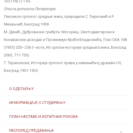
123 (1927) 1-65.
Општа допунска Литература
Лексикон српског средњег века, приредили С. Ћирковић и Р.
Михаљчић, Београд 1999.
М. Динић, Дубровачки трибути. Могориш, Светодмитарски и
Конаваоски доходак и Провижиун браће Владковића, Глас СКА 168
(1935) 205–256 (= исти, Из српске историје средњега века, Београд
2003, 711-755).
Т. Тарановски, Историја српског права у немањићкој држави I-IV,
Београд 1931-1935.
О ОДЕЉЕЊУ
ИНФОРМАЦИЈЕ О СТУДИРАЊУ
ПЛАН НАСТАВЕ И ИСПИТНИХ РОКОВА
РАСПОРЕД ПРЕДАВАЊА