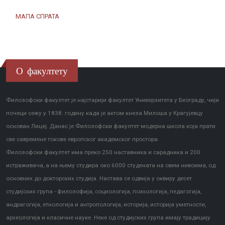
МАПА СПРАТА
О факултету
Филозофски факултет је најстарији факултет Универзитета у Београду, чији
почеци сежу у 1838. годину када је актом кнеза Милоша у Крагујевцу
основан Лицеј. Данас је Филозофски факултет модерна школа која прати
све савремене токове европског академског простора.
Филозофски факултет има преко 250 наставника и сарадника и 200
истраживача, а на њему студира око 6000 студената на свим нивоима, од
основних до докторских студија. Настава се одвија у оквиру десет
студијских група - филозофија, социологија, психологија, педагогија,
андрагогија, етнологија и антропологија, историја, историја уметности,
археологија и класичне науке. Неке од студијских група имају традицију