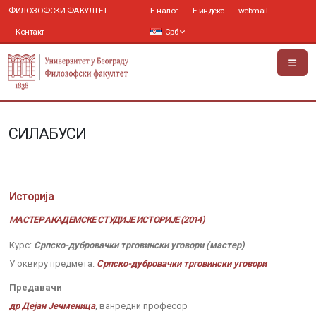
ФИЛОЗОФСКИ ФАКУЛТЕТ
Е-налог
Е-индекс
webmail
Контакт
Срб
СИЛАБУСИ
Историја
МАСТЕР АКАДЕМСКЕ СТУДИЈЕ ИСТОРИЈЕ (2014)
Курс:
Српско-дубровачки трговински уговори (мастер)
У оквиру предмета:
Српско-дубровачки трговински уговори
Предавачи
др Дејан Јечменица
, ванредни професор