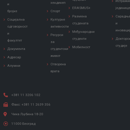
Истражи
хендикеп
и
ERASMUS+
јединиц
бројке
Спорт
Размена
Сарадњ
Социјална
Културне
студената
и
одговорност
активности
иноваци
Међународни
и
Ресурси
студенти
Докторс
факултет
за
студије
Мобилност
Документа
студентски
живот
Адресар
Отворена
Алумни
врата
+381 11 3206 102
Факс: +381 11 2639 356
Чика Љубина 18-20
11000 Београд