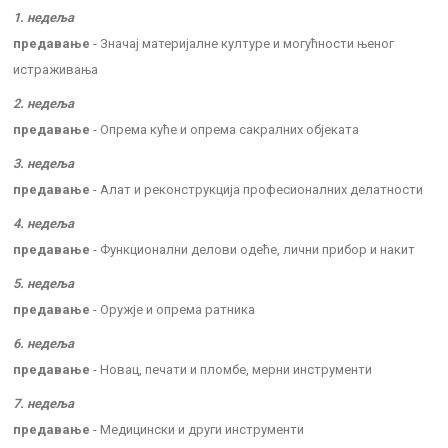
1. недеља
предавање
- Значај материјалне културе и могућности њеног
истраживања
2. недеља
предавање
- Опрема куће и опрема сакралних објеката
3. недеља
предавање
- Алат и реконструкција професионалних делатности
4. недеља
предавање
- Функционални делови одеће, лични прибор и накит
5. недеља
предавање
- Оружје и опрема ратника
6. недеља
предавање
- Новац, печати и пломбе, мерни инструменти
7. недеља
предавање
- Медицински и други инструменти