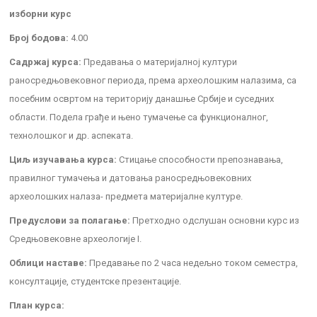
изборни курс
Број бодова:
4.00
Садржај курса:
Предавања о материјалној култури
раносредњовековног периода, према археолошким налазима, са
посебним освртом на територију данашње Србије и суседних
области. Подела грађе и њено тумачење са функционалног,
технолошког и др. аспеката.
Циљ изучавања курса:
Стицање способности препознавања,
правилног тумачења и датовања раносредњовековних
археолошких налаза- предмета материјалне културе.
Предуслови за полагање:
Претходно одслушан основни курс из
Средњовековне археологије I.
Облици наставе:
Предавање по 2 часа недељно током семестра,
консултације, студентске презентације.
План курса: