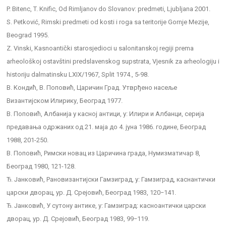
P. Bitenc, T. Knific, Od Rimljanov do Slovanov: predmeti, Ljubljana 2001.
S. Petković, Rimski predmeti od kosti i roga sa teritorije Gornje Mezije,
Beograd 1995.
Z. Vinski, Kasnoantički starosjedioci u salonitanskoj regiji prema
arheološkoj ostavštini predslavenskog supstrata, Vjesnik za arheologiju i
historiju dalmatinsku LXIX/1967, Split 1974., 5-98.
В. Kондић, В. Поповић, Царичин Град. Утврђено насеље
Византијском Илирику, Београд 1977.
В. Поповић, Албанија у касној антици, у: Илири и Албанци, серија
предавања одржаних од 21. маја до 4. јуна 1986. године, Београд
1988, 201-250.
В. Поповић, Римски новац из Царичина града, Нумизматичар 8,
Београд 1980, 121-128.
Ђ. Jанковић, Рановизантијски Гамзиград, у: Гамзиград, каснантички
царски дворац, ур. Д. Срејовић, Београд 1983, 120−141.
Ђ. Jанковић, У сутону антике, у: Гамзиград: касноантички царски
дворац, ур. Д. Срејовић, Београд 1983, 99−119.