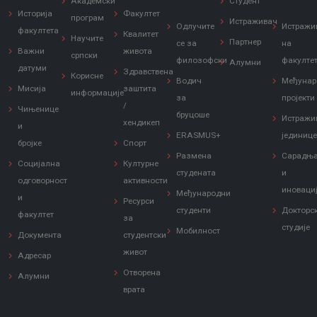
Академски
Студент
Историја
Факултет
програм
Истраживач
Одлучите
Истражи
факултета
Квалитет
Научите
Партнер
се за
на
Важни
живота
српски
филозофски
факулте
Алумни
датуми
Здравствена
Корисне
Водич
Међунар
Мисија
заштита
информације
за
пројекти
/
Чињенице
бруцоше
Истражи
хендикеп
и
ERASMUS+
јединиц
бројке
Спорт
Размена
Сарадњ
Социјална
Културне
студената
и
одговорност
активности
иноваци
Међународни
и
Ресурси
студенти
Докторс
факултет
за
студије
Мобилност
Документа
студентски
живот
Адресар
Отворена
Алумни
врата