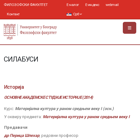
ФИЛОЗОФСКИ ФАКУЛТЕТ
Е-налог
Е-индекс
webmail
Контакт
Срб
СИЛАБУСИ
Историја
ОСНОВНЕ АКАДЕМСКЕ СТУДИЈЕ ИСТОРИЈЕ (2014)
Курс:
Материјална култура у раном средњем веку I (осн.)
У оквиру предмета:
Материјална култура у раном средњем веку I
Предавачи
др Перица Шпехар
, редовни професор