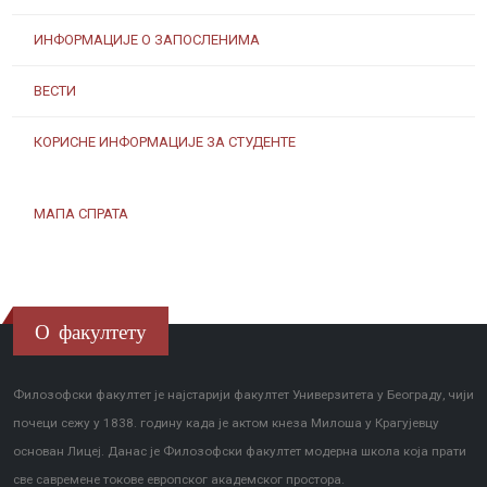
ИНФОРМАЦИЈЕ О ЗАПОСЛЕНИМА
ВЕСТИ
КОРИСНЕ ИНФОРМАЦИЈЕ ЗА СТУДЕНТЕ
МАПА СПРАТА
О факултету
Филозофски факултет је најстарији факултет Универзитета у Београду, чији
почеци сежу у 1838. годину када је актом кнеза Милоша у Крагујевцу
основан Лицеј. Данас је Филозофски факултет модерна школа која прати
све савремене токове европског академског простора.