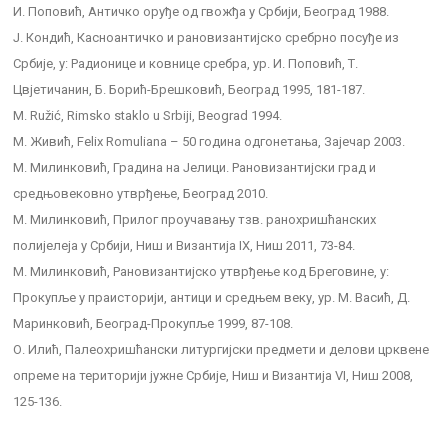
И. Поповић, Античко оруђе од гвожђа у Србији, Београд 1988.
Ј. Кондић, Касноантичко и рановизантијско сребрно посуђе из
Србије, у: Радионице и ковнице сребра, ур. И. Поповић, Т.
Цвјетичанин, Б. Борић-Брешковић, Београд 1995, 181-187.
М. Ružić, Rimsko staklo u Srbiji, Beograd 1994.
М. Живић, Felix Romuliana – 50 година одгонетања, Зајечар 2003.
М. Милинковић, Градина на Јелици. Рановизантијски град и
средњовековно утврђење, Београд 2010.
М. Милинковић, Прилог проучавању тзв. ранохришћанских
полијелеја у Србији, Ниш и Византија IX, Ниш 2011, 73-84.
М. Милинковић, Рановизантијско утврђење код Бреговине, у:
Прокупље у праисторији, антици и средњем веку, ур. М. Васић, Д.
Маринковић, Београд-Прокупље 1999, 87-108.
О. Илић, Палеохришћански литургијски предмети и делови црквене
опреме на територији јужне Србије, Ниш и Византија VI, Ниш 2008,
125-136.