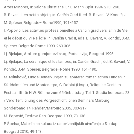
Artes Minores, u: Salona Christiana, ur. E. Marin, Split 1994, 213−290.
B. Bavant, Les petits objets, in: Caričin Grad II, еd. B. Bavant, V. Kondić, J.-
M. Spieser, Belgrade– Rome1990, 191−257.
I. Popović, Les activités professionnelles à Caričin grad vers la fin du VIe
et le début du VIIe siècle, in: Caričin Grad II, eds. B. Bavant, V. Kondić, J.-M.
Spieser, Belgrade-Rome 1990, 269-306.
Lj. Bjelajac, Amfore gornjomezijskog Podunavlja, Beograd 1996.
Lj. Bjelajac, La céramique et les lampes, in: Caričin Grad II, éd. B. Bavant, V.
Kondić, J.-M. Spieser, Belgrade–Rome 1990, 161−190.
M. Milinković, Einige Bemerkungen zu späteren romanischen Funden in
Süddalmatien und Montenegro, C. Dobiat (Hrsg.), Reliquiae Gentium.
Festschrift für H.W. Böhme zum 65.Geburtstag. Teil 1. Studia honoraria 23
/ Veröffentlichung des Vorgeschichtlichen Seminars Marburg
Sonderband 14, Rahden/Marburg 2005, 303-317
M. Popović, Tvrđava Ras, Beograd 1999, 73-138.
P. Špehar, Мaterijalna kultura iz ranovizantijskih utvrđenja u Đerdapu,
Beograd 2010, 49-143.