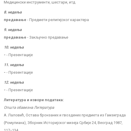
Медицински инструменти, шестари, итд.
8. недеља
предавање
- Предмети религијског карактера
9. недеља
предавање
- Закључно предавање
10. недеља
-
- Презентације
11. недеља
-
- Презентације
12. недеља
-
- Презентације
Литература и извори података:
Општа обавезна Литература
A. Лаловић, Oстава бронзаних и гвоздених предмета из Гамзиграда
(Ромулиана), Зборник Историјског мизеја Србије 24, Bеоград 1987,
117−134.