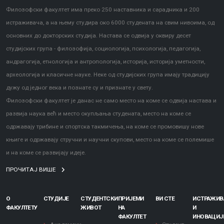
Филозофски факултет има преко 250 наставника и сарадника и 200
истраживача, а на њему студира око 6000 студената на свим нивоима, од
основних до докторских студија. Настава се одвија у оквиру десет
студијских група - филозофија, социологија, психологија, педагогија,
андрагогија, етнологија и антропологија, историја, историја уметности,
археологија и класичне науке. Неке од студијских група имају традицију
дужу од једног века и познате су и признате у свету.
Филозофски факултет је данас не само место на коме се одвија настава и
развија наука већ и место окупљања студената, место на коме се
одржавају трибине и спортска такмичења, на коме се промовишу нове
књиге и одржавају стручни и научни скупови, место на коме се полемише
и на коме се развијају идеје.
ПРОЧИТАЈ ВИШЕ
О
СТУДИЈЕ
СТУДЕНТСКИ
ПРИЈЕМИ
ВИ СТЕ
ИСТРАЖИ
ФАКУЛТЕТУ
ЖИВОТ
НА
И
ФАКУЛТЕТ
ИНОВАЦИЈ