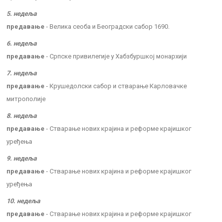
5. недеља
предавање
- Велика сеоба и Београдски сабор 1690.
6. недеља
предавање
- Српске привилегије у Хабзбуршкој монархији
7. недеља
предавање
- Крушедолски сабор и стварање Карловачке
митрополије
8. недеља
предавање
- Стварање нових крајина и реформе крајишког
уређења
9. недеља
предавање
- Стварање нових крајина и реформе крајишког
уређења
10. недеља
предавање
- Стварање нових крајина и реформе крајишког