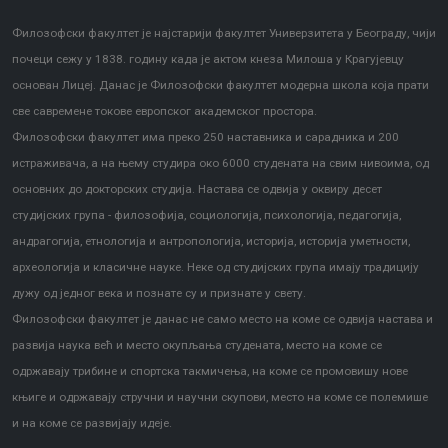
Филозофски факултет је најстарији факултет Универзитета у Београду, чији
почеци сежу у 1838. годину када је актом кнеза Милоша у Крагујевцу
основан Лицеј. Данас је Филозофски факултет модерна школа која прати
све савремене токове европског академског простора.
Филозофски факултет има преко 250 наставника и сарадника и 200
истраживача, а на њему студира око 6000 студената на свим нивоима, од
основних до докторских студија. Настава се одвија у оквиру десет
студијских група - филозофија, социологија, психологија, педагогија,
андрагогија, етнологија и антропологија, историја, историја уметности,
археологија и класичне науке. Неке од студијских група имају традицију
дужу од једног века и познате су и признате у свету.
Филозофски факултет је данас не само место на коме се одвија настава и
развија наука већ и место окупљања студената, место на коме се
одржавају трибине и спортска такмичења, на коме се промовишу нове
књиге и одржавају стручни и научни скупови, место на коме се полемише
и на коме се развијају идеје.