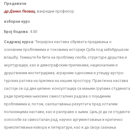
Предавачи
др Данко Леовац
, ванредни професор
изборни курс
Број бодова:
4.00
Садржај курса:
Теоријска настава обухвата предавања о
основним проблемима и токовима историје Срба под хабзбуршком
влашћу. Тежиште ће бити на проблему сеоба, структуре друштва и
акултурације, као и демографским приликама, националним и
друштвеним институцијама, аграрним односима и утицају аустро-
турских ратова на прилике на нашем простору. Практична настава
састоји се од две целине- консултација са мањим групама студената
ради припрема њихових самосталних радова о појединим
проблемима и, потом, саопштавања резултата пред осталим
полазницима наставе, као и расправе о њима. Циљ је да се студенти
оспособе за самосталан рад, научно аргументовање и критичко
преиспитивање извора и литературе, као и да своја сазнања