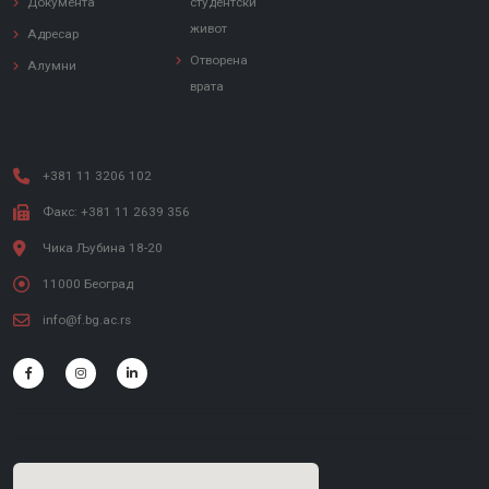
Документа
студентски
живот
Адресар
Отворена
Алумни
врата
+381 11 3206 102
Факс: +381 11 2639 356
Чика Љубина 18-20
11000 Београд
info@f.bg.ac.rs