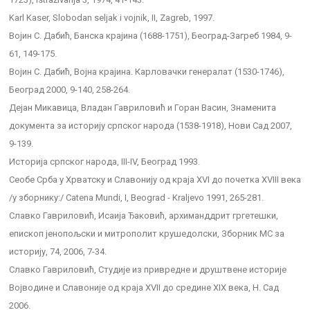
Karl Kaser, Slobodan seljak i vojnik, II, Zagreb, 1997.
Војин С. Дабић, Банска крајина (1688-1751), Београд-Загреб 1984, 9-
61, 149-175.
Војин С. Дабић, Војна крајина. Карловачки генералат (1530-1746),
Београд 2000, 9-140, 258-264.
Дејан Микавица, Владан Гавриловић и Горан Васин, Знаменита
документа за историју српског народа (1538-1918), Нови Сад 2007,
9-139.
Историја српског народа, III-IV, Београд 1993.
Сеобе Срба у Хрватску и Славонију од краја XVI до почетка XVIII века
/у зборнику:/ Catena Mundi, I, Beograd - Kraljevo 1991, 265-281.
Славко Гавриловић, Исаија Ђаковић, архиманддрит гргетешки,
епископ јенопољски и митрополит крушедолски, Зборник МС за
историју, 74, 2006, 7-34.
Славко Гавриловић, Студије из привредне и друштвене историје
Војводине и Славоније од краја XVII до средине XIX века, Н. Сад
2006.