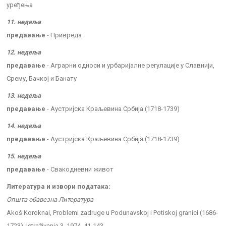
уређења
11. недеља
предавање
- Привреда
12. недеља
предавање
- Аграрни односи и урбаријалне регулације у Славнији,
Срему, Бачкој и Банату
13. недеља
предавање
- Аустријска Краљевина Србија (1718-1739)
14. недеља
предавање
- Аустријска Краљевина Србија (1718-1739)
15. недеља
предавање
- Свакодневни живот
Литература и извори података:
Општа обавезна Литература
Akoš Koroknai, Problemi zadruge u Podunavskoj i Potiskoj granici (1686-
1723), Istraživanja 3, 1974, 41-143.