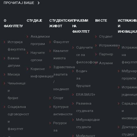
ПРОЧИТАЈ ВИШЕ
О
СТУДИЈЕ
СТУДЕНТСКИ
ПРИЈЕМИ
ВИ СТЕ
ИСТРАЖИ
ФАКУЛТЕТУ
ЖИВОТ
НА
И
ФАКУЛТЕТ
ИНОВАЦИЈ
Академски
Студент
Историја
Факултет
програм
Истраживач
Одлучите
Истражи
факултета
Квалитет
Научите
Партнер
се за
на
Важни
живота
српски
филозофски
факулте
Алумни
датуми
Здравствена
Корисне
Водич
Међунар
Мисија
заштита
информације
за
пројекти
/
Чињенице
бруцоше
Истражи
хендикеп
и
ERASMUS+
јединиц
бројке
Спорт
Размена
Сарадњ
Социјална
Културне
студената
и
одговорност
активности
иноваци
Међународни
и
Ресурси
студенти
Докторс
факултет
за
студије
Мобилност