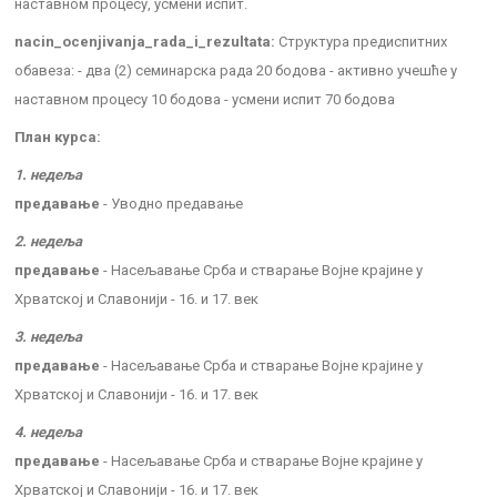
наставном процесу, усмени испит.
nacin_ocenjivanja_rada_i_rezultata:
Структура предиспитних
обавеза: - два (2) семинарска рада 20 бодова - активно учешће у
наставном процесу 10 бодова - усмени испит 70 бодова
План курса:
1. недеља
предавање
- Уводно предавање
2. недеља
предавање
- Насељавање Срба и стварање Војне крајине у
Хрватској и Славонији - 16. и 17. век
3. недеља
предавање
- Насељавање Срба и стварање Војне крајине у
Хрватској и Славонији - 16. и 17. век
4. недеља
предавање
- Насељавање Срба и стварање Војне крајине у
Хрватској и Славонији - 16. и 17. век