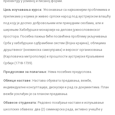
презентују у усменој и писаној форми.
Циљ изучавања курса:
Упознавање са најважнијим проблемима и
приликама у којима је живео српски народ под аустријском влашћу
под коју је доспео добровољним или принудним сеобама, али и
ширењем Хабзбуршке монархије на делове јужнословенског
простора. Посебна пажња биће посвећена проблему укључивања
Срба у хабзбуршки одбрамбени систем (Војна крајина), облицима
друштвеног (кнежинска самоуправа) и верског организовања
(Карловачка митрополија) и прошлости аустријске Краљевине
Србије (1718-1739).
Предуслови за полагање:
Нема посебних предуслова.
Облици наставе:
Настава обухвата предавања, вежбе,
индивидуалне консултације, дискусије и рад са документима. План
вежби усклађен је са планом предавања.
Обавезе студената:
Редовно похађање наставе и испуњавање
школских обавеза: два (2) семинарска рада, активно учешће у