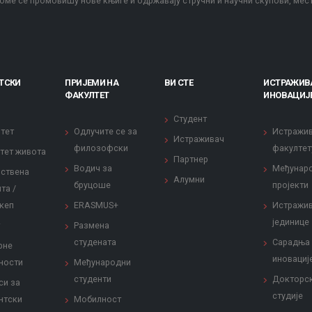
оме се промовишу нове књиге и одржавају стручни и научни скупови, мес
ТСКИ
ПРИЈЕМИ НА
ВИ СТЕ
ИСТРАЖИВ
ФАКУЛТЕТ
ИНОВАЦИЈ
Студент
тет
Одлучите се за
Истражи
Истраживач
филозофски
факултет
тет живота
Партнер
Водич за
Међунар
ствена
Алумни
бруцоше
пројекти
та /
кеп
ERASMUS+
Истражи
јединице
Размена
студената
Сарадња
рне
иновациј
ности
Међународни
студенти
Докторс
си за
студије
нтски
Мобилност