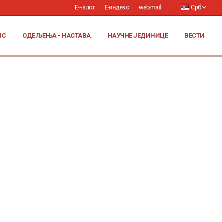
Е-налог
Е-индекс
webmail
Срб
ИС
ОДЕЉЕЊА - НАСТАВА
НАУЧНЕ ЈЕДИНИЦЕ
ВЕСТИ