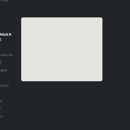
то на
АЊА И
Е
вања на
у
одни
вачке
 и
е
ке