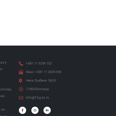
ша у
+381 11 3206 102
ог
Факс: +381 11 2639 356
Чика Љубина 18-20
11000 Београд
ологија,
ких
info@f.bg.ac.rs
 на