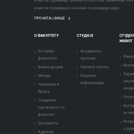
коме се одржавају трибине и спортска такмичења, на к
коме се полемише и на коме се развијају идеје.
ПРОЧИТАЈ ВИШЕ
О ФАКУЛТЕТУ
СТУДИЈЕ
СТУДЕН
ЖИВОТ
Историја
Академски
Факул
факултета
програм
Квали
Важни датуми
Научите српски
Здрав
Мисија
Корисне
зашти
информације
Чињенице и
хенди
бројке
Спорт
Социјална
Култу
одговорност и
актив
факултет
Ресур
Документа
студе
Адресар