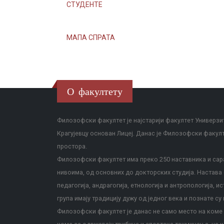
СТУДЕНТЕ
МАПА СПРАТА
О факултету
Филозофски факултет је најстарији факултет Универзит
Крагујевцу основан Лицеј. Данас је Филозофски факул
простора.
Филозофски факултет има преко 250 наставника и сара
нивоима, од основних до докторских студија. Настава с
педагогија, андрагогија, етнологија и антропологија, и
група имају традицију дужу од једног века и познате су 
Филозофски факултет је данас не само место на коме с