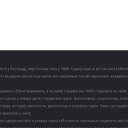
ета у Београду, чији почеци сежу у 1838. годину када је актом кнеза Мило
тет модерна школа која прати све савремене токове европског академск
дника и 200 истраживача, а на њему студира око 6000 студената на свим
е одвија у оквиру десет студијских група - филозофија, социологија, псих
сторија, историја уметности, археологија и класичне науке. Неке од студијс
и признате у свету.
е одвија настава и развија наука већ и место окупљања студената, место