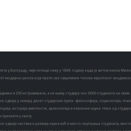
ета у Београду, чији почеци сежу у 1838. годину када је актом кнеза Мило
тет модерна школа која прати све савремене токове европског академск
дника и 200 истраживача, а на њему студира око 6000 студената на свим
е одвија у оквиру десет студијских група - филозофија, социологија, псих
сторија, историја уметности, археологија и класичне науке. Неке од студијс
и признате у свету.
е одвија настава и развија наука већ и место окупљања студената, место