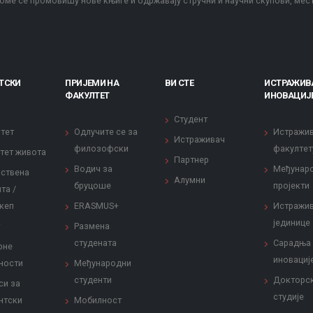
оме се промовишу нове књиге и одржавају стручни и научни скупови, мес
ТСКИ
ПРИЈЕМИ НА
ВИ СТЕ
ИСТРАЖИВ
ФАКУЛТЕТ
ИНОВАЦИЈ
Студент
тет
Одлучите се за
Истражи
Истраживач
филозофски
факултет
тет живота
Партнер
Водич за
Међунар
ствена
Алумни
бруцоше
пројекти
та /
кеп
ERASMUS+
Истражи
јединице
Размена
студената
Сарадња
рне
иновациј
ности
Међународни
студенти
Докторс
си за
студије
нтски
Мобилност