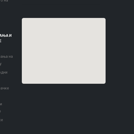
то на
АЊА И
Е
вања на
у
одни
вачке
 и
е
ке