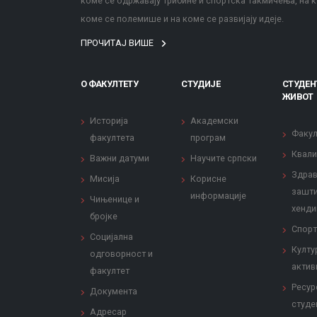
коме се одржавају трибине и спортска такмичења, на к
коме се полемише и на коме се развијају идеје.
ПРОЧИТАЈ ВИШЕ
О ФАКУЛТЕТУ
СТУДИЈЕ
СТУДЕН
ЖИВОТ
Историја
Академски
Факул
факултета
програм
Квали
Важни датуми
Научите српски
Здрав
Мисија
Корисне
зашти
информације
Чињенице и
хенди
бројке
Спорт
Социјална
Култу
одговорност и
актив
факултет
Ресур
Документа
студе
Адресар