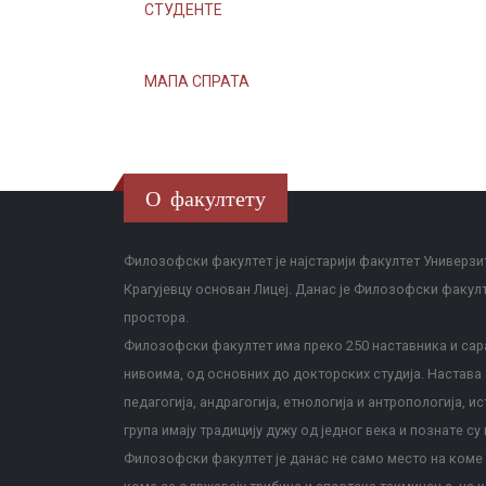
СТУДЕНТЕ
МАПА СПРАТА
О факултету
Филозофски факултет је најстарији факултет Универзит
Крагујевцу основан Лицеј. Данас је Филозофски факул
простора.
Филозофски факултет има преко 250 наставника и сара
нивоима, од основних до докторских студија. Настава с
педагогија, андрагогија, етнологија и антропологија, и
група имају традицију дужу од једног века и познате су 
Филозофски факултет је данас не само место на коме с