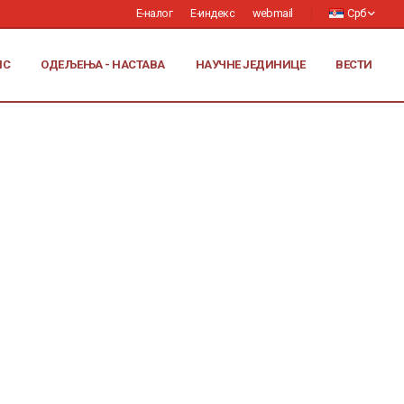
Е-налог
Е-индекс
webmail
Срб
ИС
ОДЕЉЕЊА - НАСТАВА
НАУЧНЕ ЈЕДИНИЦЕ
ВЕСТИ