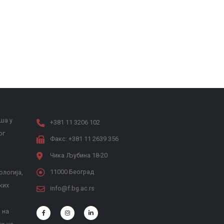
ша у
+381 11 3206 102
ог
Факс: +381 11 2639 356
Чика Љубина 18-20
11000 Београд
ологија,
ких
info@f.bg.ac.rs
 на