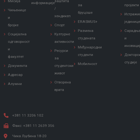
Мисија
заштита
информације
за
пројекти
/
Чињенице
бруцоше
Истражи
хендикеп
и
ERASMUS+
јединиц
бројке
Спорт
Размена
Сарадњ
Социјална
Културне
студената
и
одговорност
активности
иноваци
Међународни
и
Ресурси
студенти
Докторс
факултет
за
студије
Мобилност
Документа
студентски
живот
Адресар
Отворена
Алумни
врата
+381 11 3206 102
Факс: +381 11 2639 356
Чика Љубина 18-20