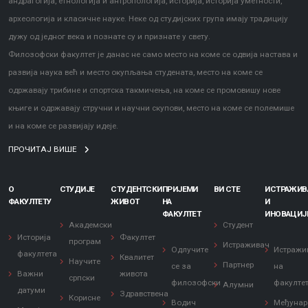
андрагогија, етнологија и антропологија, историја, историја уметности,
археологија и класичне науке. Неке од студијских група имају традицију
дужу од једног века и познате су и признате у свету.
Филозофски факултет је данас не само место на коме се одвија настава и
развија наука већ и место окупљања студената, место на коме се
одржавају трибине и спортска такмичења, на коме се промовишу нове
књиге и одржавају стручни и научни скупови, место на коме се полемише
и на коме се развијају идеје.
ПРОЧИТАЈ ВИШЕ
О
СТУДИЈЕ
СТУДЕНТСКИ
ПРИЈЕМИ
ВИ СТЕ
ИСТРАЖИ
ФАКУЛТЕТУ
ЖИВОТ
НА
И
ФАКУЛТЕТ
ИНОВАЦИЈ
Академски
Студент
Историја
Факултет
програм
Истраживач
Одлучите
Истражи
факултета
Квалитет
Научите
Партнер
се за
на
Важни
живота
српски
филозофски
факулте
Алумни
датуми
Здравствена
Корисне
Водич
Међунар