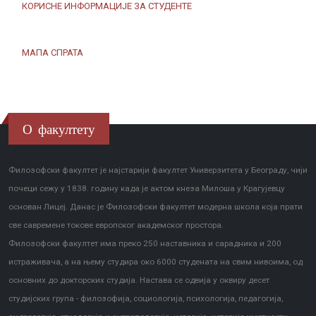
КОРИСНЕ ИНФОРМАЦИЈЕ ЗА СТУДЕНТЕ
МАПА СПРАТА
О факултету
Филозофски факултет је најстарији факултет Универзитета у Београду, чији
почеци сежу у 1838. годину када је актом кнеза Милоша у Крагујевцу
основан Лицеј. Данас је Филозофски факултет модерна школа која прати
све савремене токове европског академског простора.
Филозофски факултет има преко 250 наставника и сарадника и 200
истраживача, а на њему студира око 6000 студената на свим нивоима, од
основних до докторских студија. Настава се одвија у оквиру десет
студијских група - филозофија, социологија, психологија, педагогија,