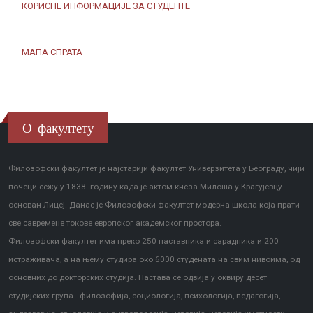
КОРИСНЕ ИНФОРМАЦИЈЕ ЗА СТУДЕНТЕ
МАПА СПРАТА
О факултету
Филозофски факултет је најстарији факултет Универзитета у Београду, чији
почеци сежу у 1838. годину када је актом кнеза Милоша у Крагујевцу
основан Лицеј. Данас је Филозофски факултет модерна школа која прати
све савремене токове европског академског простора.
Филозофски факултет има преко 250 наставника и сарадника и 200
истраживача, а на њему студира око 6000 студената на свим нивоима, од
основних до докторских студија. Настава се одвија у оквиру десет
студијских група - филозофија, социологија, психологија, педагогија,