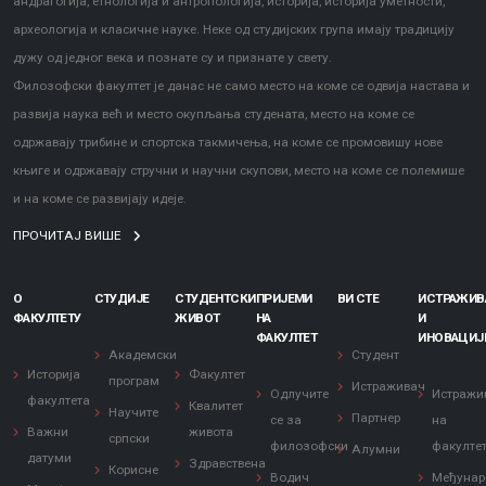
андрагогија, етнологија и антропологија, историја, историја уметности,
археологија и класичне науке. Неке од студијских група имају традицију
дужу од једног века и познате су и признате у свету.
Филозофски факултет је данас не само место на коме се одвија настава и
развија наука већ и место окупљања студената, место на коме се
одржавају трибине и спортска такмичења, на коме се промовишу нове
књиге и одржавају стручни и научни скупови, место на коме се полемише
и на коме се развијају идеје.
ПРОЧИТАЈ ВИШЕ
О
СТУДИЈЕ
СТУДЕНТСКИ
ПРИЈЕМИ
ВИ СТЕ
ИСТРАЖИ
ФАКУЛТЕТУ
ЖИВОТ
НА
И
ФАКУЛТЕТ
ИНОВАЦИЈ
Академски
Студент
Историја
Факултет
програм
Истраживач
Одлучите
Истражи
факултета
Квалитет
Научите
Партнер
се за
на
Важни
живота
српски
филозофски
факулте
Алумни
датуми
Здравствена
Корисне
Водич
Међунар