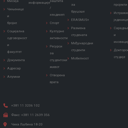
Мисија
заштита
информације
за
пројекти
/
Чињенице
бруцоше
Истражи
хендикеп
и
ERASMUS+
јединиц
бројке
Спорт
Размена
Сарадњ
Социјална
Културне
студената
и
одговорност
активности
иноваци
Међународни
и
Ресурси
студенти
Докторс
факултет
за
студије
Мобилност
Документа
студентски
живот
Адресар
Отворена
Алумни
врата
+381 11 3206 102
Факс: +381 11 2639 356
Чика Љубина 18-20