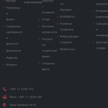
Мисија
заштита
информације
за
пројекти
/
Чињенице
бруцоше
Истражи
хендикеп
и
ERASMUS+
јединиц
бројке
Спорт
Размена
Сарадњ
Социјална
Културне
студената
и
одговорност
активности
иноваци
Међународни
и
Ресурси
студенти
Докторс
факултет
за
студије
Мобилност
Документа
студентски
живот
Адресар
Отворена
Алумни
врата
+381 11 3206 102
Факс: +381 11 2639 356
Чика Љубина 18-20