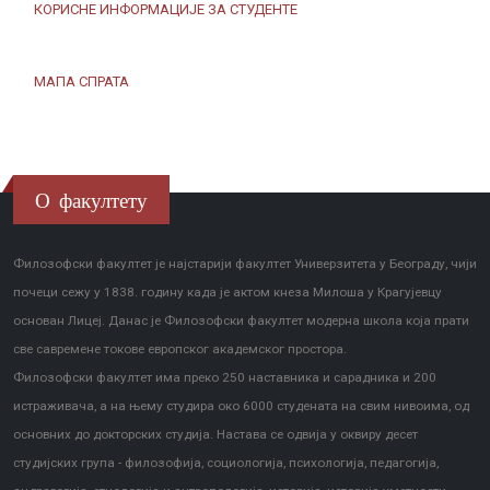
КОРИСНЕ ИНФОРМАЦИЈЕ ЗА СТУДЕНТЕ
МАПА СПРАТА
О факултету
Филозофски факултет је најстарији факултет Универзитета у Београду, чији
почеци сежу у 1838. годину када је актом кнеза Милоша у Крагујевцу
основан Лицеј. Данас је Филозофски факултет модерна школа која прати
све савремене токове европског академског простора.
Филозофски факултет има преко 250 наставника и сарадника и 200
истраживача, а на њему студира око 6000 студената на свим нивоима, од
основних до докторских студија. Настава се одвија у оквиру десет
студијских група - филозофија, социологија, психологија, педагогија,