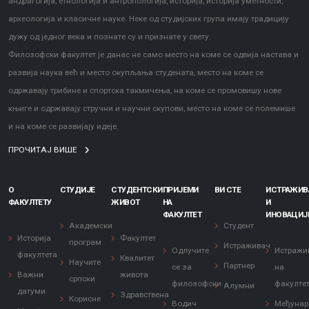
андрагогија, етнологија и антропологија, историја, историја уметности,
археологија и класичне науке. Неке од студијских група имају традицију
дужу од једног века и познате су и признате у свету.
Филозофски факултет је данас не само место на коме се одвија настава и
развија наука већ и место окупљања студената, место на коме се
одржавају трибине и спортска такмичења, на коме се промовишу нове
књиге и одржавају стручни и научни скупови, место на коме се полемише
и на коме се развијају идеје.
ПРОЧИТАЈ ВИШЕ
О
СТУДИЈЕ
СТУДЕНТСКИ
ПРИЈЕМИ
ВИ СТЕ
ИСТРАЖИ
ФАКУЛТЕТУ
ЖИВОТ
НА
И
ФАКУЛТЕТ
ИНОВАЦИЈ
Академски
Студент
Историја
Факултет
програм
Истраживач
Одлучите
Истражи
факултета
Квалитет
Научите
Партнер
се за
на
Важни
живота
српски
филозофски
факулте
Алумни
датуми
Здравствена
Корисне
Водич
Међунар