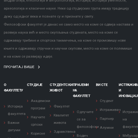
андрагогија, етнологија и антропологија, историја, историја уметности,
археологија и класичне науке. Неке од студијских група имају традицију
дужу од једног века и познате су и признате у свету.
Филозофски факултет је данас не само место на коме се одвија настава и
развија наука већ и место окупљања студената, место на коме се
одржавају трибине и спортска такмичења, на коме се промовишу нове
књиге и одржавају стручни и научни скупови, место на коме се полемише
и на коме се развијају идеје.
ПРОЧИТАЈ ВИШЕ
О
СТУДИЈЕ
СТУДЕНТСКИ
ПРИЈЕМИ
ВИ СТЕ
ИСТРАЖИ
ФАКУЛТЕТУ
ЖИВОТ
НА
И
ФАКУЛТЕТ
ИНОВАЦИЈ
Академски
Студент
Историја
Факултет
програм
Истраживач
Одлучите
Истражи
факултета
Квалитет
Научите
Партнер
се за
на
Важни
живота
српски
филозофски
факулте
Алумни
датуми
Здравствена
Корисне
Водич
Међунар