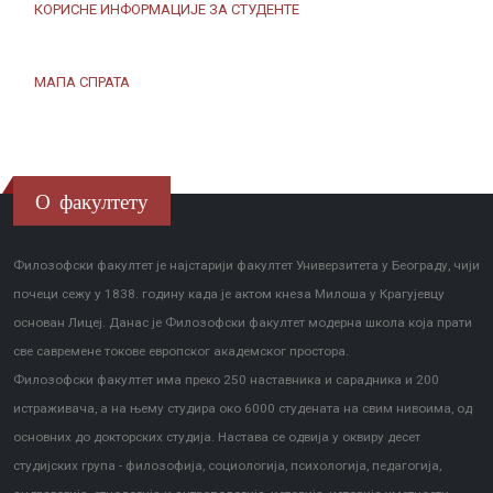
КОРИСНЕ ИНФОРМАЦИЈЕ ЗА СТУДЕНТЕ
МАПА СПРАТА
О факултету
Филозофски факултет је најстарији факултет Универзитета у Београду, чији
почеци сежу у 1838. годину када је актом кнеза Милоша у Крагујевцу
основан Лицеј. Данас је Филозофски факултет модерна школа која прати
све савремене токове европског академског простора.
Филозофски факултет има преко 250 наставника и сарадника и 200
истраживача, а на њему студира око 6000 студената на свим нивоима, од
основних до докторских студија. Настава се одвија у оквиру десет
студијских група - филозофија, социологија, психологија, педагогија,