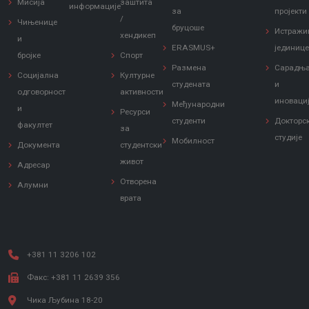
Мисија
заштита
информације
за
пројекти
/
Чињенице
бруцоше
Истражи
хендикеп
и
ERASMUS+
јединиц
бројке
Спорт
Размена
Сарадњ
Социјална
Културне
студената
и
одговорност
активности
иноваци
Међународни
и
Ресурси
студенти
Докторс
факултет
за
студије
Мобилност
Документа
студентски
живот
Адресар
Отворена
Алумни
врата
+381 11 3206 102
Факс: +381 11 2639 356
Чика Љубина 18-20