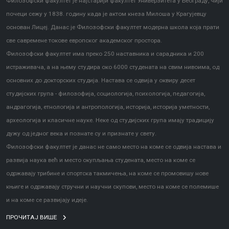
Филозофски факултет је најстарији факултет Универзитета у Београду, чији
почеци сежу у 1838. годину када је актом кнеза Милоша у Крагујевцу
основан Лицеј. Данас је Филозофски факултет модерна школа која прати
све савремене токове европског академског простора.
Филозофски факултет има преко 250 наставника и сарадника и 200
истраживача, а на њему студира око 6000 студената на свим нивоима, од
основних до докторских студија. Настава се одвија у оквиру десет
студијских група - филозофија, социологија, психологија, педагогија,
андрагогија, етнологија и антропологија, историја, историја уметности,
археологија и класичне науке. Неке од студијских група имају традицију
дужу од једног века и познате су и признате у свету.
Филозофски факултет је данас не само место на коме се одвија настава и
развија наука већ и место окупљања студената, место на коме се
одржавају трибине и спортска такмичења, на коме се промовишу нове
књиге и одржавају стручни и научни скупови, место на коме се полемише
и на коме се развијају идеје.
ПРОЧИТАЈ ВИШЕ