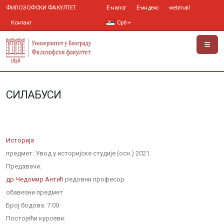
ФИЛОЗОФСКИ ФАКУЛТЕТ
Е-налог
Е-индекс
webmail
Контакт
Срб
СИЛАБУСИ
Историја
предмет: Увод у историјске студије (осн.) 2021
Предавачи:
др Чедомир Антић
редовни професор
обавезни предмет
Број бодова:
7.00
Постојећи курсеви: