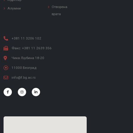
Отворена
Алумни
врата
+381 11 3206 102
Факс: +381 11 2639 356
Чика Љубина 18-20
11000 Београд
info@f.bg.ac.rs