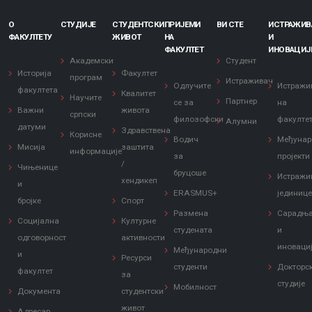
О
СТУДИЈЕ
СТУДЕНТСКИ
ПРИЈЕМИ
ВИ СТЕ
ИСТРАЖИ
ФАКУЛТЕТУ
ЖИВОТ
НА
И
ФАКУЛТЕТ
ИНОВАЦИЈ
Академски
Студент
Историја
Факултет
програм
Истраживач
Одлучите
Истражи
факултета
Квалитет
Научите
Партнер
се за
на
Важни
живота
српски
филозофски
факулте
Алумни
датуми
Здравствена
Корисне
Водич
Међунар
Мисија
заштита
информације
за
пројекти
/
Чињенице
бруцоше
Истражи
хендикеп
и
ERASMUS+
јединиц
бројке
Спорт
Размена
Сарадњ
Социјална
Културне
студената
и
одговорност
активности
иноваци
Међународни
и
Ресурси
студенти
Докторс
факултет
за
студије
Мобилност
Документа
студентски
живот
Адресар