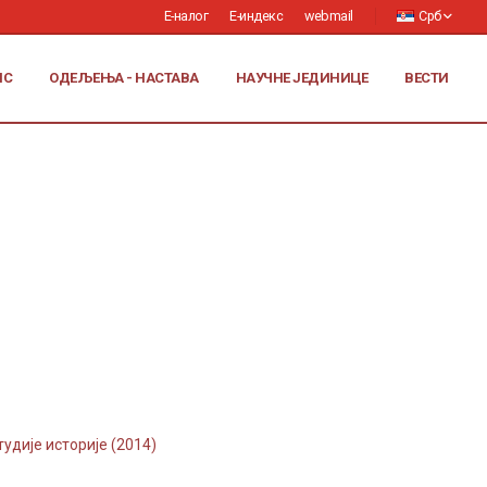
Е-налог
Е-индекс
webmail
Срб
ИС
ОДЕЉЕЊА - НАСТАВА
НАУЧНЕ ЈЕДИНИЦЕ
ВЕСТИ
удије историје (2014)