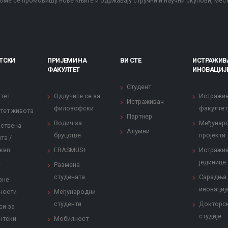
оме се промовишу нове књиге и одржавају стручни и научни скупови, мес
ТСКИ
ПРИЈЕМИ НА
ВИ СТЕ
ИСТРАЖИВ
ФАКУЛТЕТ
ИНОВАЦИЈ
Студент
тет
Одлучите се за
Истражи
Истраживач
филозофски
факултет
тет живота
Партнер
Водич за
Међунар
ствена
Алумни
бруцоше
пројекти
та /
кеп
ERASMUS+
Истражи
јединице
Размена
студената
Сарадња
рне
иновациј
ности
Међународни
студенти
Докторс
си за
студије
нтски
Мобилност