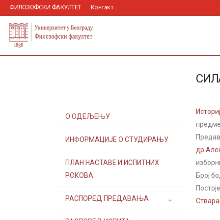
ФИЛОЗОФСКИ ФАКУЛТЕТ
Контакт
СИЛ
Истори
О ОДЕЉЕЊУ
предме
Предав
ИНФОРМАЦИЈЕ О СТУДИРАЊУ
др Але
ПЛАН НАСТАВЕ И ИСПИТНИХ
изборн
РОКОВА
Број бо
Постоје
РАСПОРЕД ПРЕДАВАЊА
Ствара