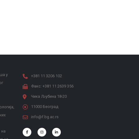
ша у
+381 11 3206 102
ог
Факс: +381 11 2639 356
Чика Љубина 18-20
11000 Београд
ологија,
ких
info@f.bg.ac.rs
 на