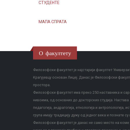
СТУДЕНТЕ
МАПА СПРАТА
О факултету
Филозофски факултет је најстарији факултет Универзит
Крагујевцу основан Лицеј. Данас је Филозофски факул
простора.
Филозофски факултет има преко 250 наставника и сара
нивоима, од основних до докторских студија. Настава с
педагогија, андрагогија, етнологија и антропологија, и
група имају традицију дужу од једног века и познате су 
Филозофски факултет је данас не само место на коме с