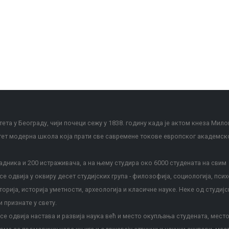
ета у Београду, чији почеци сежу у 1838. годину када је актом кнеза Мило
тет модерна школа која прати све савремене токове европског академск
дника и 200 истраживача, а на њему студира око 6000 студената на свим
е одвија у оквиру десет студијских група - филозофија, социологија, псих
сторија, историја уметности, археологија и класичне науке. Неке од студијс
и признате у свету.
е одвија настава и развија наука већ и место окупљања студената, место