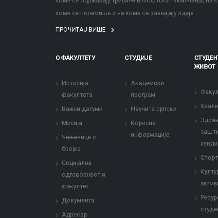
коме се одржавају трибине и спортска такмичења, на к
коме се полемише и на коме се развијају идеје.
ПРОЧИТАЈ ВИШЕ
О ФАКУЛТЕТУ
СТУДИЈЕ
СТУДЕН
ЖИВОТ
Историја
Академски
Факул
факултета
програм
Квали
Важни датуми
Научите српски
Здрав
Мисија
Корисне
зашти
информације
Чињенице и
хенди
бројке
Спорт
Социјална
Култу
одговорност и
актив
факултет
Ресур
Документа
студе
Адресар