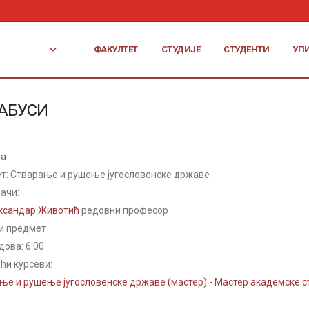
ФАКУЛТЕТ
СТУДИЈЕ
СТУДЕНТИ
УП
АБУСИ
ја
т: Стварање и рушење југословенске државе
ачи:
ксандар Животић
редовни професор
и предмет
дова:
6.00
ћи курсеви:
ње и рушење југословенске државе (мастер) - Мастер академске ст