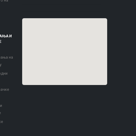
то на
АЊА И
Е
вања на
у
одни
вачке
 и
е
ке