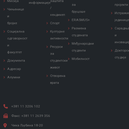
Мисија
заштита
информације
за
пројекти
/
Чињенице
бруцоше
Истражи
хендикеп
и
ERASMUS+
јединиц
бројке
Спорт
Размена
Сарадњ
Социјална
Културне
студената
и
одговорност
активности
иноваци
Међународни
и
Ресурси
студенти
Докторс
факултет
за
студије
Мобилност
Документа
студентски
живот
Адресар
Отворена
Алумни
врата
+381 11 3206 102
Факс: +381 11 2639 356
Чика Љубина 18-20