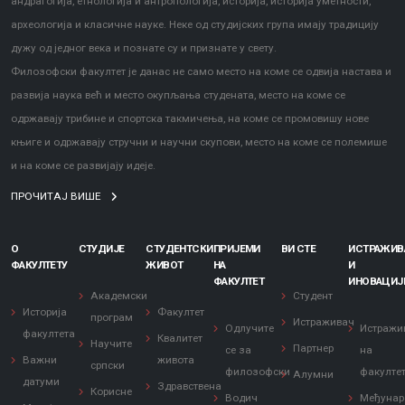
андрагогија, етнологија и антропологија, историја, историја уметности,
археологија и класичне науке. Неке од студијских група имају традицију
дужу од једног века и познате су и признате у свету.
Филозофски факултет је данас не само место на коме се одвија настава и
развија наука већ и место окупљања студената, место на коме се
одржавају трибине и спортска такмичења, на коме се промовишу нове
књиге и одржавају стручни и научни скупови, место на коме се полемише
и на коме се развијају идеје.
ПРОЧИТАЈ ВИШЕ
О
СТУДИЈЕ
СТУДЕНТСКИ
ПРИЈЕМИ
ВИ СТЕ
ИСТРАЖИ
ФАКУЛТЕТУ
ЖИВОТ
НА
И
ФАКУЛТЕТ
ИНОВАЦИЈ
Академски
Студент
Историја
Факултет
програм
Истраживач
Одлучите
Истражи
факултета
Квалитет
Научите
Партнер
се за
на
Важни
живота
српски
филозофски
факулте
Алумни
датуми
Здравствена
Корисне
Водич
Међунар