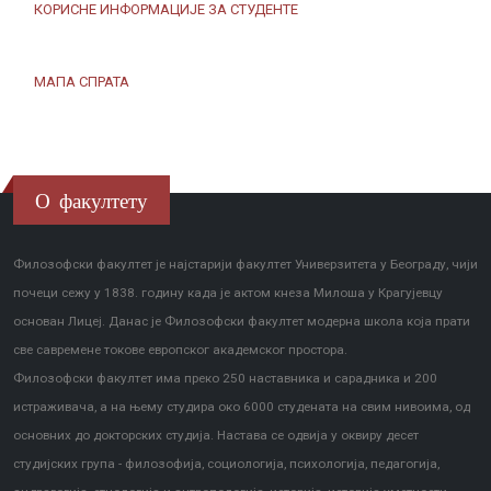
КОРИСНЕ ИНФОРМАЦИЈЕ ЗА СТУДЕНТЕ
МАПА СПРАТА
О факултету
Филозофски факултет је најстарији факултет Универзитета у Београду, чији
почеци сежу у 1838. годину када је актом кнеза Милоша у Крагујевцу
основан Лицеј. Данас је Филозофски факултет модерна школа која прати
све савремене токове европског академског простора.
Филозофски факултет има преко 250 наставника и сарадника и 200
истраживача, а на њему студира око 6000 студената на свим нивоима, од
основних до докторских студија. Настава се одвија у оквиру десет
студијских група - филозофија, социологија, психологија, педагогија,