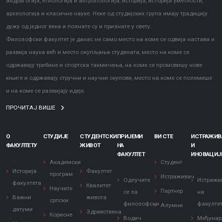
андрагогија, етнологија и антропологија, историја, историја уметности,
археологија и класичне науке. Неке од студијских група имају традицију
дужу од једног века и познате су и признате у свету.
Филозофски факултет је данас не само место на коме се одвија настава и
развија наука већ и место окупљања студената, место на коме се
одржавају трибине и спортска такмичења, на коме се промовишу нове
књиге и одржавају стручни и научни скупови, место на коме се полемише
и на коме се развијају идеје.
ПРОЧИТАЈ ВИШЕ
О
СТУДИЈЕ
СТУДЕНТСКИ
ПРИЈЕМИ
ВИ СТЕ
ИСТРАЖИ
ФАКУЛТЕТУ
ЖИВОТ
НА
И
ФАКУЛТЕТ
ИНОВАЦИЈ
Академски
Студент
Историја
Факултет
програм
Истраживач
Одлучите
Истражи
факултета
Квалитет
Научите
Партнер
се за
на
Важни
живота
српски
филозофски
факулте
Алумни
датуми
Здравствена
Корисне
Водич
Међунар