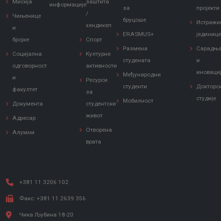
Мисија
заштита
информације
за
пројекти
/
Чињенице
бруцоше
Истражи
хендикеп
и
ERASMUS+
јединиц
бројке
Спорт
Размена
Сарадњ
Социјална
Културне
студената
и
одговорност
активности
иноваци
Међународни
и
Ресурси
студенти
Докторс
факултет
за
студије
Мобилност
Документа
студентски
живот
Адресар
Отворена
Алумни
врата
+381 11 3206 102
Факс: +381 11 2639 356
Чика Љубина 18-20