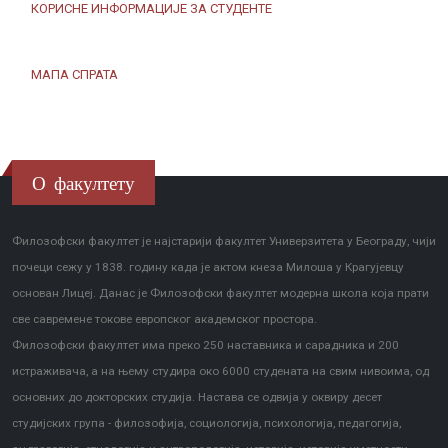
КОРИСНЕ ИНФОРМАЦИЈЕ ЗА СТУДЕНТЕ
МАПА СПРАТА
О факултету
Филозофски факултет је најстарији факултет Универзитета у Београду, чији
почеци сежу у 1838. годину када је актом кнеза Милоша у Крагујевцу
основан Лицеј. Данас је Филозофски факултет модерна школа која прати
све савремене токове европског академског простора.
Филозофски факултет има преко 250 наставника и сарадника и 200
истраживача, а на њему студира око 6000 студената на свим нивоима, од
основних до докторских студија. Настава се одвија у оквиру десет
студијских група - филозофија, социологија, психологија, педагогија,