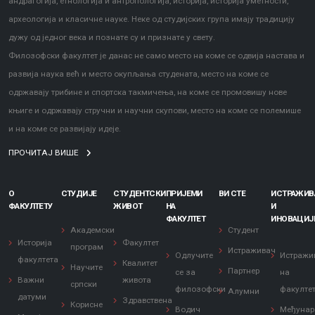
андрагогија, етнологија и антропологија, историја, историја уметности,
археологија и класичне науке. Неке од студијских група имају традицију
дужу од једног века и познате су и признате у свету.
Филозофски факултет је данас не само место на коме се одвија настава и
развија наука већ и место окупљања студената, место на коме се
одржавају трибине и спортска такмичења, на коме се промовишу нове
књиге и одржавају стручни и научни скупови, место на коме се полемише
и на коме се развијају идеје.
ПРОЧИТАЈ ВИШЕ
О
СТУДИЈЕ
СТУДЕНТСКИ
ПРИЈЕМИ
ВИ СТЕ
ИСТРАЖИ
ФАКУЛТЕТУ
ЖИВОТ
НА
И
ФАКУЛТЕТ
ИНОВАЦИЈ
Академски
Студент
Историја
Факултет
програм
Истраживач
Одлучите
Истражи
факултета
Квалитет
Научите
Партнер
се за
на
Важни
живота
српски
филозофски
факулте
Алумни
датуми
Здравствена
Корисне
Водич
Међунар