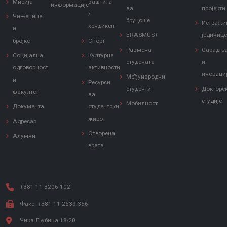
Мисија
заштита
информације
за
пројекти
/
Чињенице
бруцоше
Истражи
хендикеп
и
ERASMUS+
јединиц
бројке
Спорт
Размена
Сарадњ
Социјална
Културне
студената
и
одговорност
активности
иноваци
Међународни
и
Ресурси
студенти
Докторс
факултет
за
студије
Мобилност
Документа
студентски
живот
Адресар
Отворена
Алумни
врата
+381 11 3206 102
Факс: +381 11 2639 356
Чика Љубина 18-20