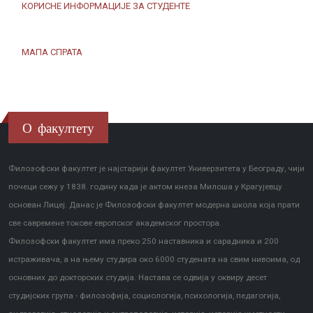
КОРИСНЕ ИНФОРМАЦИЈЕ ЗА СТУДЕНТЕ
МАПА СПРАТА
О факултету
Филозофски факултет је најстарији факултет Универзитета у Београду, чији
почеци сежу у 1838. годину када је актом кнеза Милоша у Крагујевцу
основан Лицеј. Данас је Филозофски факултет модерна школа која прати
све савремене токове европског академског простора.
Филозофски факултет има преко 250 наставника и сарадника и 200
истраживача, а на њему студира око 6000 студената на свим нивоима, од
основних до докторских студија. Настава се одвија у оквиру десет
студијских група - филозофија, социологија, психологија, педагогија,