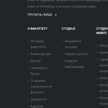
коме се одржавају трибине и спортска такмичења, на к
коме се полемише и на коме се развијају идеје.
ПРОЧИТАЈ ВИШЕ
О ФАКУЛТЕТУ
СТУДИЈЕ
СТУДЕН
ЖИВОТ
Историја
Академски
Факул
факултета
програм
Квали
Важни датуми
Научите српски
Здрав
Мисија
Корисне
зашти
информације
Чињенице и
хенди
бројке
Спорт
Социјална
Култу
одговорност и
актив
факултет
Ресур
Документа
студе
Адресар