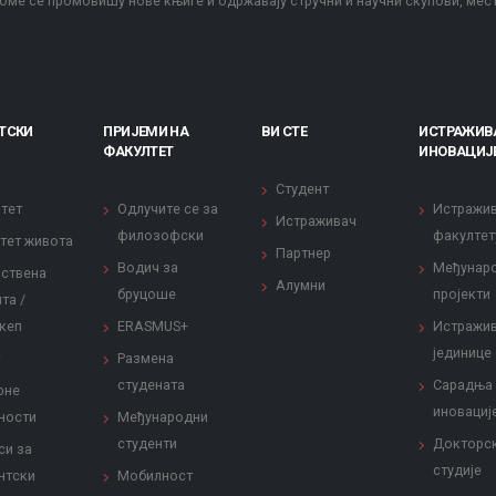
оме се промовишу нове књиге и одржавају стручни и научни скупови, мес
ТСКИ
ПРИЈЕМИ НА
ВИ СТЕ
ИСТРАЖИВ
ФАКУЛТЕТ
ИНОВАЦИЈ
Студент
тет
Одлучите се за
Истражи
Истраживач
филозофски
факултет
тет живота
Партнер
Водич за
Међунар
ствена
Алумни
бруцоше
пројекти
та /
кеп
ERASMUS+
Истражи
јединице
Размена
студената
Сарадња
рне
иновациј
ности
Међународни
студенти
Докторс
си за
студије
нтски
Мобилност