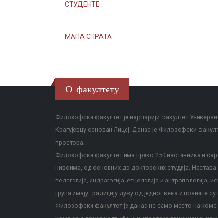
СТУДЕНТЕ
МАПА СПРАТА
О факултету
Филозофски факултет је најстарији факултет Универзит
Крагујевцу основан Лицеј. Данас је Филозофски факул
простора.
Филозофски факултет има преко 250 наставника и сара
нивоима, од основних до докторских студија. Настава с
педагогија, андрагогија, етнологија и антропологија, и
група имају традицију дужу од једног века и познате су 
Филозофски факултет је данас не само место на коме с