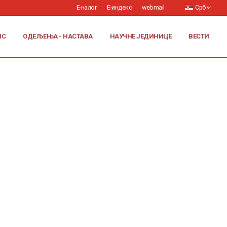
Е-налог
Е-индекс
webmail
Срб
ИС
ОДЕЉЕЊА - НАСТАВА
НАУЧНЕ ЈЕДИНИЦЕ
ВЕСТИ