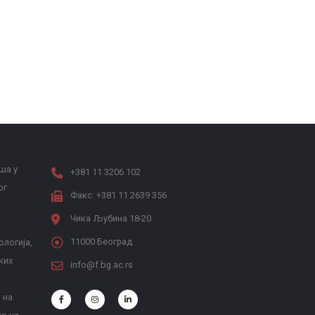
ша у
+381 11 3206 102
ог
Факс: +381 11 2639 356
Чика Љубина 18-20
11000 Београд
ологија,
ких
info@f.bg.ac.rs
 на