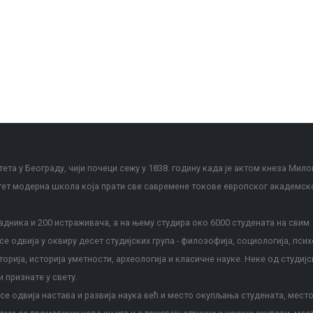
ета у Београду, чији почеци сежу у 1838. годину када је актом кнеза Мило
тет модерна школа која прати све савремене токове европског академск
дника и 200 истраживача, а на њему студира око 6000 студената на свим
е одвија у оквиру десет студијских група - филозофија, социологија, псих
сторија, историја уметности, археологија и класичне науке. Неке од студијс
и признате у свету.
е одвија настава и развија наука већ и место окупљања студената, место