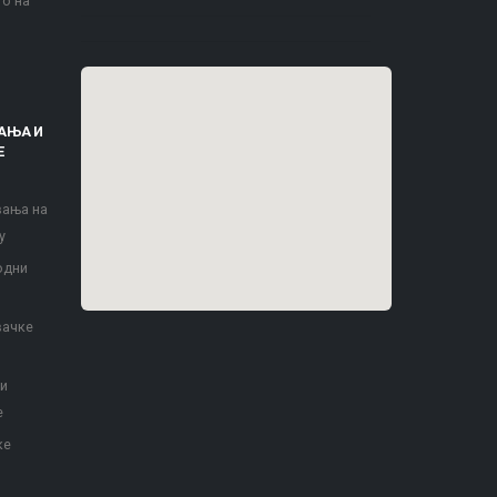
то на
АЊА И
Е
вања на
у
одни
вачке
 и
е
ке