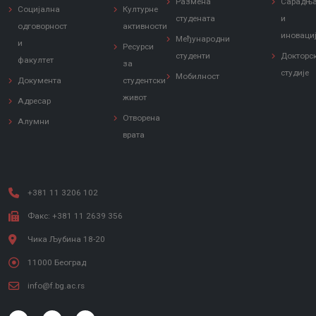
Размена
Сарадњ
Социјална
Културне
студената
и
одговорност
активности
иноваци
Међународни
и
Ресурси
студенти
Докторс
факултет
за
студије
Мобилност
Документа
студентски
живот
Адресар
Отворена
Алумни
врата
+381 11 3206 102
Факс: +381 11 2639 356
Чика Љубина 18-20
11000 Београд
info@f.bg.ac.rs