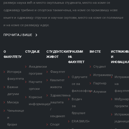
развија наука већ и место окупљања студената, место на коме се
одржавају трибине и спортска такмичења, на коме се промовишу нове
књиге и одржавају стручни и научни скупови, место на коме се полемише
и на коме се развијају идеје.
ПРОЧИТАЈ ВИШЕ
О
СТУДИЈЕ
СТУДЕНТСКИ
ПРИЈЕМИ
ВИ СТЕ
ИСТРАЖИ
ФАКУЛТЕТУ
ЖИВОТ
НА
И
ФАКУЛТЕТ
ИНОВАЦИЈ
Академски
Студент
Историја
Факултет
програм
Истраживач
Одлучите
Истражи
факултета
Квалитет
Научите
Партнер
се за
на
Важни
живота
српски
филозофски
факулте
Алумни
датуми
Здравствена
Корисне
Водич
Међунар
Мисија
заштита
информације
за
пројекти
/
Чињенице
бруцоше
Истражи
хендикеп
и
ERASMUS+
јединиц
бројке
Спорт