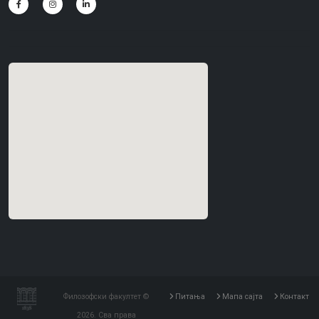
Филозофски факултет ©
Питања
Мапа сајта
Контакт
2026. Сва права