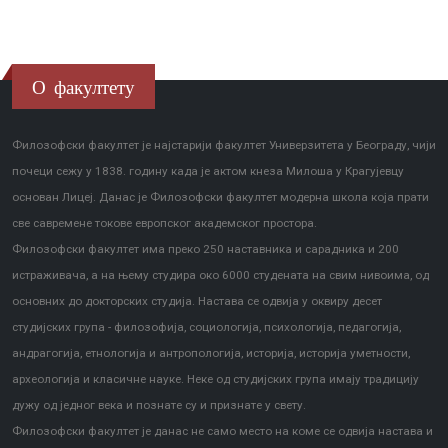
О факултету
Филозофски факултет је најстарији факултет Универзитета у Београду, чији
почеци сежу у 1838. годину када је актом кнеза Милоша у Крагујевцу
основан Лицеј. Данас је Филозофски факултет модерна школа која прати
све савремене токове европског академског простора.
Филозофски факултет има преко 250 наставника и сарадника и 200
истраживача, а на њему студира око 6000 студената на свим нивоима, од
основних до докторских студија. Настава се одвија у оквиру десет
студијских група - филозофија, социологија, психологија, педагогија,
андрагогија, етнологија и антропологија, историја, историја уметности,
археологија и класичне науке. Неке од студијских група имају традицију
дужу од једног века и познате су и признате у свету.
Филозофски факултет је данас не само место на коме се одвија настава и