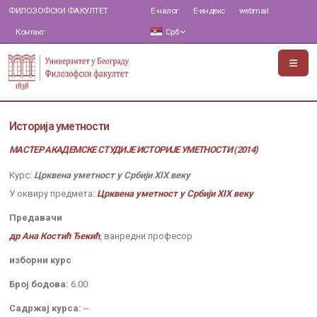
ФИЛОЗОФСКИ ФАКУЛТЕТ
Е-налог
Е-индекс
webmail
Контакт
Срб
Историја уметности
МАСТЕР АКАДЕМСКЕ СТУДИЈЕ ИСТОРИЈЕ УМЕТНОСТИ (2014)
Курс:
Црквена уметност у Србији XIX веку
У оквиру предмета:
Црквена уметност у Србији XIX веку
Предавачи
др Ана Костић Ђекић
, ванредни професор
изборни курс
Број бодова:
6.00
Садржај курса:
--