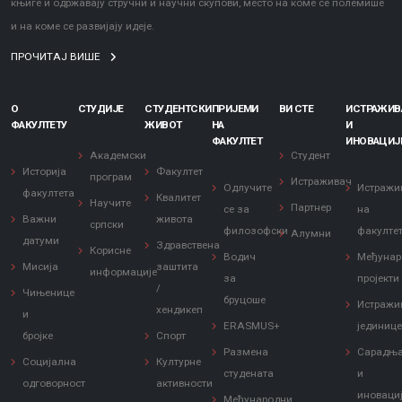
књиге и одржавају стручни и научни скупови, место на коме се полемише
и на коме се развијају идеје.
ПРОЧИТАЈ ВИШЕ
О
СТУДИЈЕ
СТУДЕНТСКИ
ПРИЈЕМИ
ВИ СТЕ
ИСТРАЖИ
ФАКУЛТЕТУ
ЖИВОТ
НА
И
ФАКУЛТЕТ
ИНОВАЦИЈ
Академски
Студент
Историја
Факултет
програм
Истраживач
Одлучите
Истражи
факултета
Квалитет
Научите
Партнер
се за
на
Важни
живота
српски
филозофски
факулте
Алумни
датуми
Здравствена
Корисне
Водич
Међунар
Мисија
заштита
информације
за
пројекти
/
Чињенице
бруцоше
Истражи
хендикеп
и
ERASMUS+
јединиц
бројке
Спорт
Размена
Сарадњ
Социјална
Културне
студената
и
одговорност
активности
иноваци
Међународни