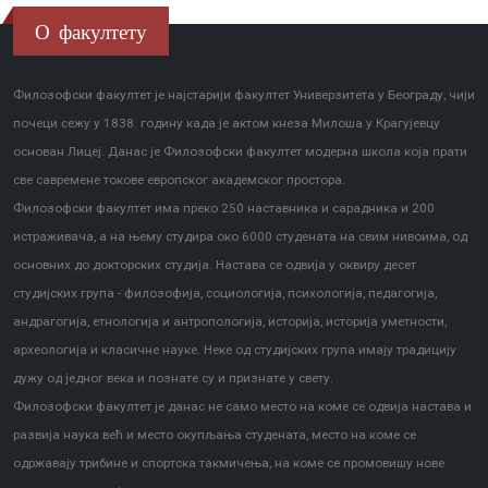
О факултету
Филозофски факултет је најстарији факултет Универзитета у Београду, чији
почеци сежу у 1838. годину када је актом кнеза Милоша у Крагујевцу
основан Лицеј. Данас је Филозофски факултет модерна школа која прати
све савремене токове европског академског простора.
Филозофски факултет има преко 250 наставника и сарадника и 200
истраживача, а на њему студира око 6000 студената на свим нивоима, од
основних до докторских студија. Настава се одвија у оквиру десет
студијских група - филозофија, социологија, психологија, педагогија,
андрагогија, етнологија и антропологија, историја, историја уметности,
археологија и класичне науке. Неке од студијских група имају традицију
дужу од једног века и познате су и признате у свету.
Филозофски факултет је данас не само место на коме се одвија настава и
развија наука већ и место окупљања студената, место на коме се
одржавају трибине и спортска такмичења, на коме се промовишу нове