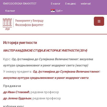
ФИЛОЗОФСКИ ФАКУЛТЕТ
Е-налог
Е-индекс
webmail
Контакт
Срб
Историја уметности
МАСТЕР АКАДЕМСКЕ СТУДИЈЕ ИСТОРИЈЕ УМЕТНОСТИ (2014)
Курс:
Од Јустинијана до Сулејмана Величанственог: визуелна
култура средњовековног и раног модерног света (мастер)
У оквиру предмета:
Од Јустинијана до Сулејмана Величанственог:
визуелна култура средњовековног и раног модерног света
Предавачи
др Иван Стевовић
, редовни професор
др Јелена Ердељан
, редовни професор
изборни курс