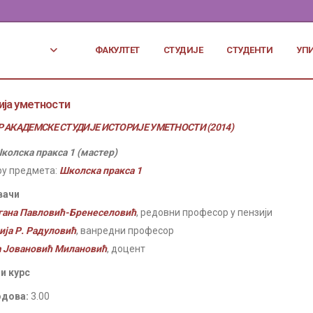
ФАКУЛТЕТ
СТУДИЈЕ
СТУДЕНТИ
УП
ија уметности
 АКАДЕМСКЕ СТУДИЈЕ ИСТОРИЈЕ УМЕТНОСТИ (2014)
колска пракса 1 (мастер)
ру предмета:
Школска пракса 1
вачи
гана Павловић-Бренеселовић
, редовни професор у пензији
ија Р. Радуловић
, ванредни професор
 Јовановић Милановић
, доцент
и курс
одова:
3.00