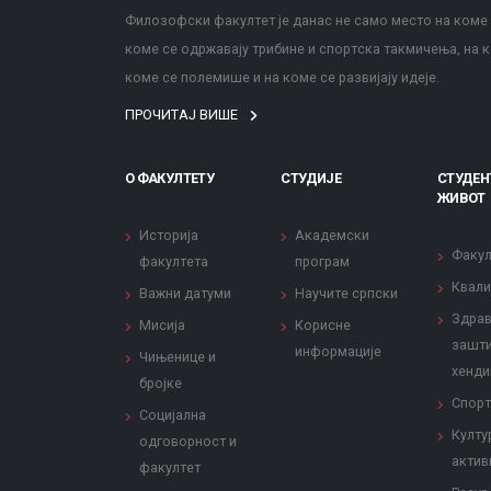
Филозофски факултет је данас не само место на коме с
коме се одржавају трибине и спортска такмичења, на к
коме се полемише и на коме се развијају идеје.
ПРОЧИТАЈ ВИШЕ
О ФАКУЛТЕТУ
СТУДИЈЕ
СТУДЕН
ЖИВОТ
Историја
Академски
Факул
факултета
програм
Квали
Важни датуми
Научите српски
Здрав
Мисија
Корисне
зашти
информације
Чињенице и
хенди
бројке
Спорт
Социјална
Култу
одговорност и
актив
факултет