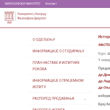
ФИЛОЗОФСКИ ФАКУЛТЕТ
Контакт
Истор
О ОДЕЉЕЊУ
МАСТЕР
ИНФОРМАЦИЈЕ О СТУДИРАЊУ
Курс:
Ш
У окви
ПЛАН НАСТАВЕ И ИСПИТНИХ
Преда
РОКОВА
др Дра
ИНФОРМАЦИЈЕ О ПРИЈЕМНОМ
др Лид
ИСПИТУ
др Оља
изборн
РАСПОРЕД ПРЕДАВАЊА
Број б