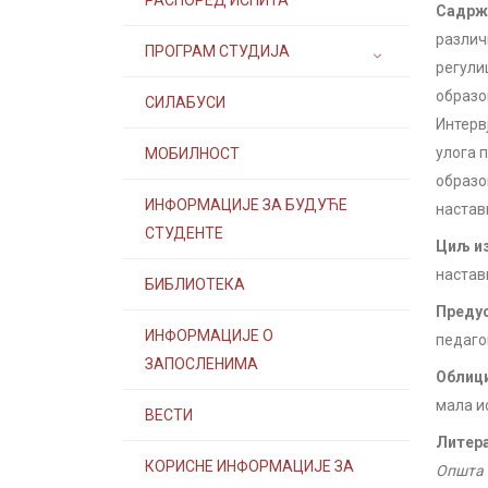
РАСПОРЕД ИСПИТА
Садржа
различ
ПРОГРАМ СТУДИЈА
регули
образо
СИЛАБУСИ
Интерв
улога 
МОБИЛНОСТ
образо
ИНФОРМАЦИЈЕ ЗА БУДУЋЕ
настав
СТУДЕНТЕ
Циљ из
настав
БИБЛИОТЕКА
Предус
ИНФОРМАЦИЈЕ О
педаго
ЗАПОСЛЕНИМА
Облици
мала и
ВЕСТИ
Литера
КОРИСНЕ ИНФОРМАЦИЈЕ ЗА
Општа 