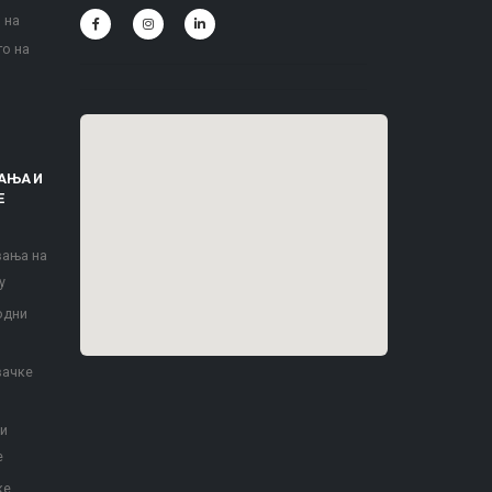
 на
то на
АЊА И
Е
вања на
у
одни
вачке
 и
е
ке