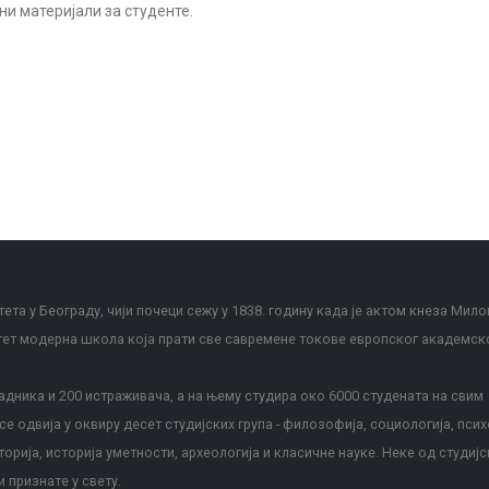
ни материјали за студенте.
ета у Београду, чији почеци сежу у 1838. годину када је актом кнеза Мило
тет модерна школа која прати све савремене токове европског академск
дника и 200 истраживача, а на њему студира око 6000 студената на свим
е одвија у оквиру десет студијских група - филозофија, социологија, псих
сторија, историја уметности, археологија и класичне науке. Неке од студијс
и признате у свету.