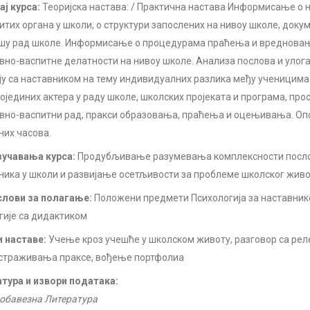
ј курса:
Теоријска настава: / Практична настава Информисање о
итих органа у школи, о структури запослених на нивоу школе, доку
шу рад школе. Информисање о процедурама праћења и вреднова
вно-васпитне делатности на нивоу школе. Анализа послова и улога
ју са наставником на тему индивидуалних разлика међу ученицима
појединих актера у раду школе, школских пројеката и програма, прос
вно-васпитни рад, пракси образовања, праћења и оцењивања. Опс
них часова.
учавања курса:
Продубљивање разумевања комплексности посло
ника у школи и развијање осетљивости за проблеме школског живо
лови за полагање:
Положени предмети Психологија за наставник
гије са дидактиком
 наставе:
Учење кроз учешће у школском животу, разговор са ре
страживања праксе, вођење портфолиа
тура и извори података:
обавезна Литература