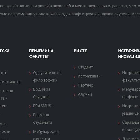
е одвија настава и развија наука већ и место окупљања студената, место
оме се промовишу нове књиге и одржавају стручни и научни скупови, мес
ТСКИ
ПРИЈЕМИ НА
ВИ СТЕ
ИСТРАЖИВ
ФАКУЛТЕТ
ИНОВАЦИЈ
Студент
тет
Одлучите се за
Истражи
Истраживач
филозофски
факултет
тет живота
Партнер
Водич за
Међунар
ствена
Алумни
бруцоше
пројекти
та /
кеп
ERASMUS+
Истражи
јединице
Размена
студената
Сарадња
рне
иновациј
ности
Међународни
студенти
Докторс