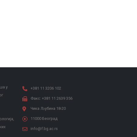
ша у
+381 11 3206 102
ог
Факс: +381 11 2639 356
Чика Љубина 18-20
11000 Београд
ологија,
ких
info@f.bg.ac.rs