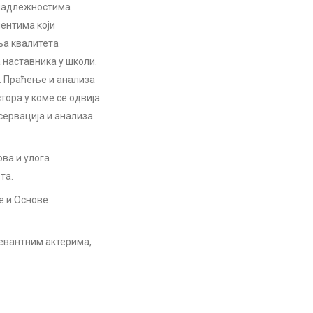
 надлежностима
ментима који
ња квалитета
 наставника у школи.
. Праћење и анализа
тора у коме се одвија
ервација и анализа
ва и улога
та.
е и Основе
левантним актерима,