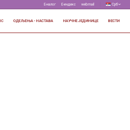
Е-налог
Е-индекс
webmail
Срб
ИС
ОДЕЉЕЊА - НАСТАВА
НАУЧНЕ ЈЕДИНИЦЕ
ВЕСТИ