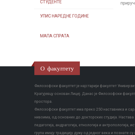
СТУДЕНТЕ
прируч
УПИС НАРЕДНЕ ГОДИНЕ
МАПА СПРАТА
О факултету
Филозофски факултет је најстарији факултет Универзит
Крагујевцу основан Лицеј. Данас је Филозофски факул
простора.
Филозофски факултет има преко 250 наставника и сара
нивоима, од основних до докторских студија. Настава с
педагогија, андрагогија, етнологија и антропологија, и
група имају традицију дужу од једног века и познате су 