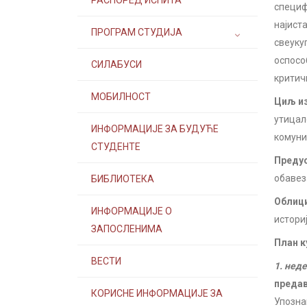
РАСПОРЕД ИСПИТА
специф
најист
ПРОГРАМ СТУДИЈА
свеуку
оспосо
СИЛАБУСИ
критич
МОБИЛНОСТ
Циљ из
утицал
ИНФОРМАЦИЈЕ ЗА БУДУЋЕ
комуни
СТУДЕНТЕ
Предус
обавез
БИБЛИОТЕКА
Облици
ИНФОРМАЦИЈЕ О
истори
ЗАПОСЛЕНИМА
План к
ВЕСТИ
1. нед
преда
КОРИСНЕ ИНФОРМАЦИЈЕ ЗА
Упозна