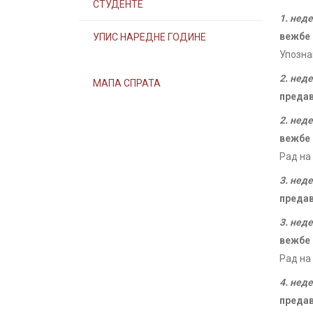
СТУДЕНТЕ
1. нед
вежбе
УПИС НАРЕДНЕ ГОДИНЕ
Упозна
2. нед
МАПА СПРАТА
преда
2. нед
вежбе
Рад на
3. нед
преда
3. нед
вежбе
Рад на
4. нед
преда