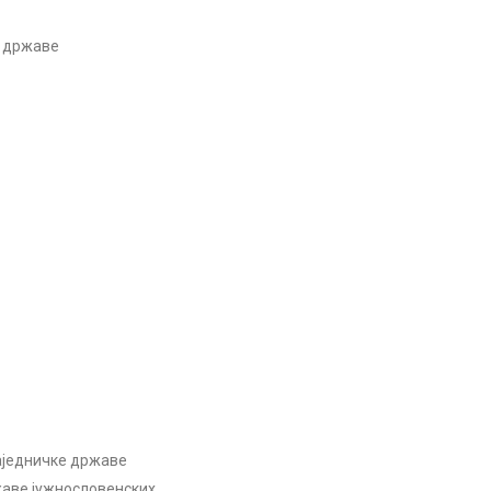
е државе
заједничке државе
жаве јужнословенских