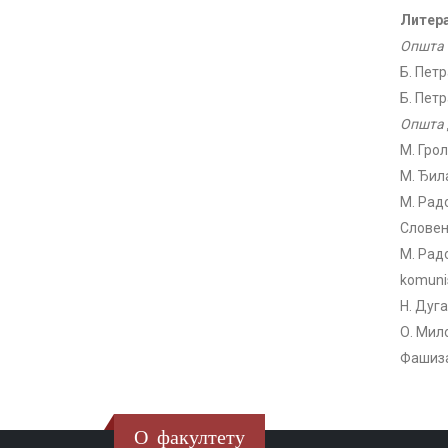
Литера
Општа 
Б. Петр
Б. Пет
Општа 
М. Гро
М. Ђил
М. Рад
Словена
М. Радо
komunis
Н. Дуга
О. Мил
Фашиза
О факултету