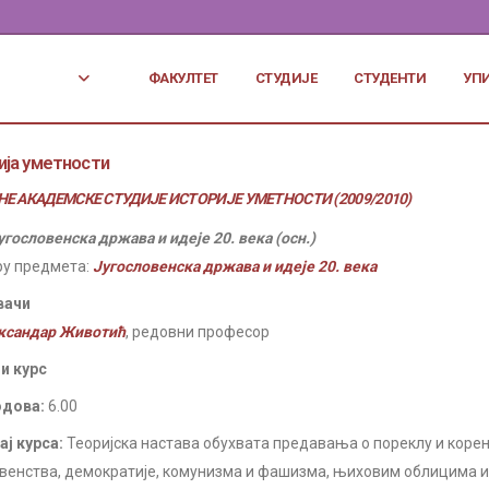
ФАКУЛТЕТ
СТУДИЈЕ
СТУДЕНТИ
УП
ија уметности
Е АКАДЕМСКЕ СТУДИЈЕ ИСТОРИЈЕ УМЕТНОСТИ (2009/2010)
угословенска држава и идеје 20. века (осн.)
ру предмета:
Југословенска држава и идеје 20. века
вачи
ксандар Животић
, редовни професор
и курс
одова:
6.00
ј курса:
Теоријска настава обухвата предавања о пореклу и коре
овенства, демократије, комунизма и фашизма, њиховим облицима