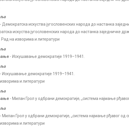
а
еља
- Демократска искуства југословенских народа до настанка зајед
атска искуства југословенских народа до настанка заједничке др
 Рад на изворима и литератури
еља
вање
- Искушавање демократије 1919–1941.
еља
- Искушавање демократије 1919–1941.
 изворима и литератури
еља
вање
- Милан Грол у одбрани демократије, „система најмање рђаво
еља
- Милан Грол у одбрани демократије, „система најмање рђавог од 
 изворима и литератури