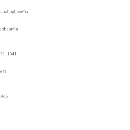
 Карађорђевића
ђорђевића
919–1941.
941.
1945.