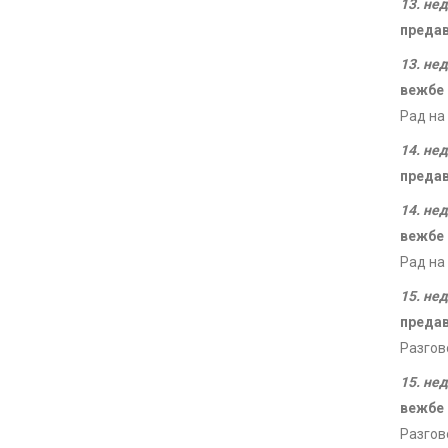
13. не
преда
13. не
вежбе
Рад на
14. не
преда
14. не
вежбе
Рад на
15. не
преда
Разгов
15. не
вежбе
Разгов