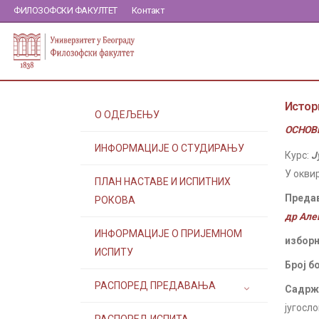
ФИЛОЗОФСКИ ФАКУЛТЕТ
Контакт
Истор
О ОДЕЉЕЊУ
ОСНОВН
ИНФОРМАЦИЈЕ О СТУДИРАЊУ
Курс:
Ј
У окви
ПЛАН НАСТАВЕ И ИСПИТНИХ
Преда
РОКОВА
др Але
ИНФОРМАЦИЈЕ О ПРИЈЕМНОМ
изборн
ИСПИТУ
Број б
РАСПОРЕД ПРЕДАВАЊА
Садржа
југосл