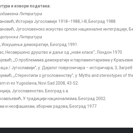
тура и извори података:
обавезна Литература
ановић, Историја Југославије 1918–1988, I-III, Београд 1988.
рановић, Југословенско искуство српске националне интеграције, Б
допунска Литература
л, Искушења демократије, Београд 1991.
ас, Несавршено друштво и даље од „нове класе“, Лондон 1970.
ојевић, „О проблемима демократије и парламентаризма у Краљевин
ца / Југославији“, у: Дијалог повјесничара – историчара, 3, Загреб
јевић, „Стереотипи о југословенству“, у: Myths and stereotypes of th
m in ex Yugoslavia, Novi Sad 2008, 43-52.
нџија, Југославенство, Београд s.a.
осављевић, У традицији национализма, Београд 2002.
м и неофашизам, зборник радова, Београд 1977.