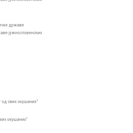
ничке државе
жаве јужнословенских
г од свих окушаних“
свих окушаних“