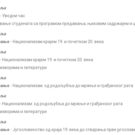
еља
- Уводни час
вање студената са програмом предавања, њиховим садржајем и
еља
вање
- Национализам крајем 19. и почетком 20. века
еља
- Национализам крајем 19. и почетком 20. века
 изворима и литератури
еља
вање
- Национализам: од родољубља до мржње и грађанског рата
еља
- Национализам: од родољубља до мржње и грађанског рата
 изворима и литератури
еља
вање
- Југословенство од краја 19. века до стварања прве југосло