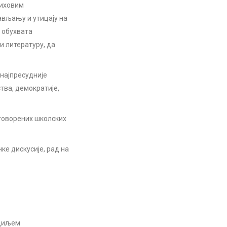
њиховим
ављању и утицају на
а обухвата
и литературу, да
 најпресудније
тва, демократије,
говорених школских
ке дискусије, рад на
 циљем