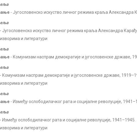
деља
вање
- Југословенско искуство личног режима краља Александра
деља
- Југословенско искуство личног режима краља Александра Кара
 изворима и литератури
деља
вање
- Комунизам наспрам демократије и југословенске државе, 1
деља
- Комунизам наспрам демократије и југословенске државе, 1919–1
 изворима и литератури
деља
вање
- Између ослободилачког рата и социјалне револуције, 1941–
деља
- Између ослободилачког рата и социјалне револуције, 1941–1945.
 изворима и литератури