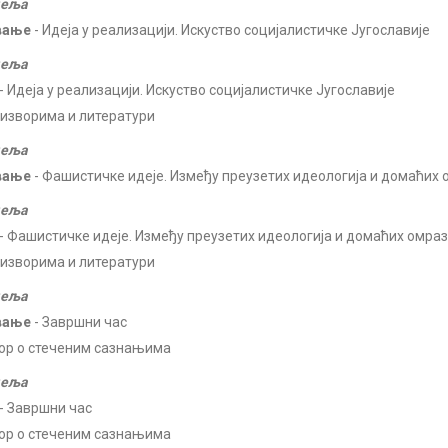
деља
вање
- Идеја у реализацији. Искуство социјалистичке Југославије
деља
- Идеја у реализацији. Искуство социјалистичке Југославије
 изворима и литератури
деља
вање
- Фашистичке идеје. Између преузетих идеологија и домаћих 
деља
- Фашистичке идеје. Између преузетих идеологија и домаћих омра
 изворима и литератури
деља
вање
- Завршни час
ор о стеченим сазнањима
деља
- Завршни час
ор о стеченим сазнањима