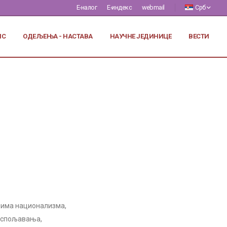
Е-налог
Е-индекс
webmail
Срб
ИС
ОДЕЉЕЊА - НАСТАВА
НАУЧНЕ ЈЕДИНИЦЕ
ВЕСТИ
нима национализма,
 испољавања,