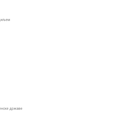
 циљем
венске државе