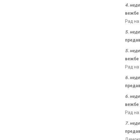
4. нед
вежбе
Рад на
5. нед
преда
5. нед
вежбе
Рад на
6. нед
преда
6. нед
вежбе
Рад на
7. нед
преда
Демокр