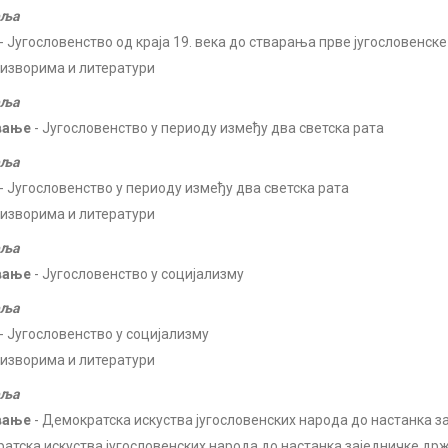
еља
- Југословенство од краја 19. века до стварања прве југословенск
 изворима и литератури
еља
вање
- Југословенство у периоду између два светска рата
еља
- Југословенство у периоду између два светска рата
 изворима и литератури
еља
вање
- Југословенство у социјализму
еља
- Југословенство у социјализму
 изворима и литератури
еља
вање
- Демократска искуства југословенских народа до настанка 
атска искуства југословенских народа до настанка заједничке др