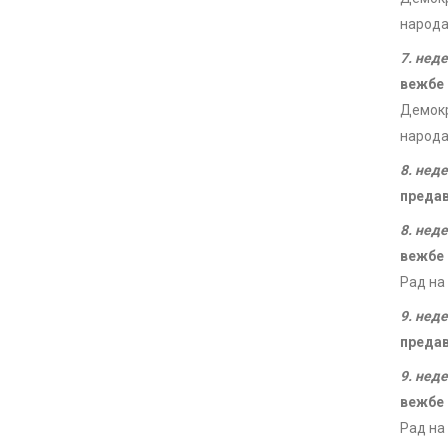
народ
7. нед
вежбе
Демокр
народа
8. нед
преда
8. нед
вежбе
Рад на
9. нед
преда
9. нед
вежбе
Рад на