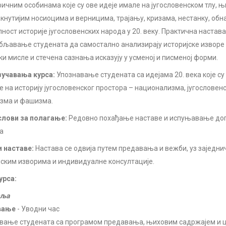
ичним особинама које су ове идеје имале на југословенском тлу, 
акнутијим носиоцима и верницима, трајању, кризама, нестанку, обн
пност историје југословенских народа у 20. веку. Практична настав
бљавање студената да самостално анализирају историјске изворе 
ки мисле и стечена сазнања исказују у усменој и писменој форми.
учавања курса:
Упознавање студената са идејама 20. века које су
е на историју југословенског простора – национализма, југословенс
зма и фашизма.
лови за полагање:
Редовно похађање наставе и испуњавање до
а
 наставе:
Настава се одвија путем предавања и вежби, уз заједнич
јским изворима и индивидуалне консултације.
урса:
еља
вање
- Уводни час
вање студената са програмом предавања, њиховим садржајем и