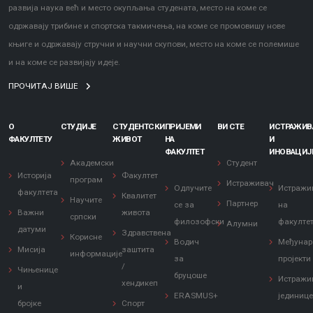
развија наука већ и место окупљања студената, место на коме се
одржавају трибине и спортска такмичења, на коме се промовишу нове
књиге и одржавају стручни и научни скупови, место на коме се полемише
и на коме се развијају идеје.
ПРОЧИТАЈ ВИШЕ
О
СТУДИЈЕ
СТУДЕНТСКИ
ПРИЈЕМИ
ВИ СТЕ
ИСТРАЖИ
ФАКУЛТЕТУ
ЖИВОТ
НА
И
ФАКУЛТЕТ
ИНОВАЦИЈ
Академски
Студент
Историја
Факултет
програм
Истраживач
Одлучите
Истражи
факултета
Квалитет
Научите
Партнер
се за
на
Важни
живота
српски
филозофски
факулте
Алумни
датуми
Здравствена
Корисне
Водич
Међунар
Мисија
заштита
информације
за
пројекти
/
Чињенице
бруцоше
Истражи
хендикеп
и
ERASMUS+
јединиц
бројке
Спорт