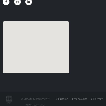
Филозофски факултет ©
Питања
Мапа сајта
Контакт
2026. Сва права