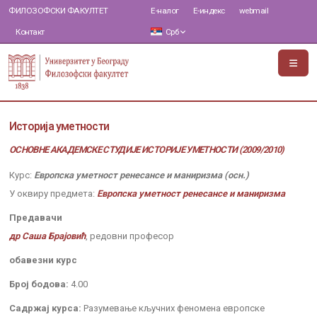
ФИЛОЗОФСКИ ФАКУЛТЕТ
Е-налог
Е-индекс
webmail
Контакт
Срб
Историја уметности
ОСНОВНЕ АКАДЕМСКЕ СТУДИЈЕ ИСТОРИЈЕ УМЕТНОСТИ (2009/2010)
Курс:
Европска уметност ренесансе и маниризма (осн.)
У оквиру предмета:
Европска уметност ренесансе и маниризма
Предавачи
др Саша Брајовић
, редовни професор
обавезни курс
Број бодова:
4.00
Садржај курса:
Разумевање кључних феномена европске