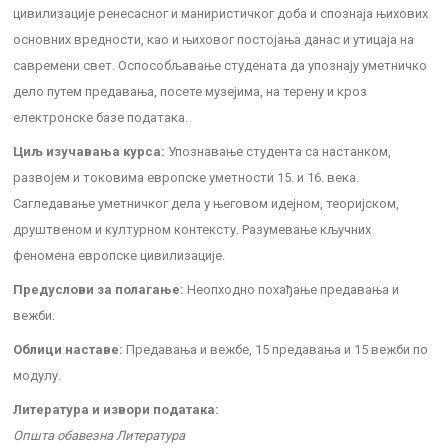
цивилизације ренесасног и маниристичког доба и спознаја њихових
основних вредности, као и њиховог постојања данас и утицаја на
савремени свет. Оспособљавање студената да упознају уметничко
дело путем предавања, посете музејима, на терену и кроз
електронске базе података.
Циљ изучавања курса:
Упознавање студента са настанком,
развојем и токовима европске уметности 15. и 16. века.
Сагледавање уметничког дела у његовом идејном, теоријском,
друштвеном и културном контексту. Разумевање кључних
феномена европске цивилизације.
Предуслови за полагање:
Неопходно похађање предавања и
вежби.
Облици наставе:
Предавања и вежбе, 15 предавања и 15 вежби по
модулу.
Литература и извори података:
Општа обавезна Литература