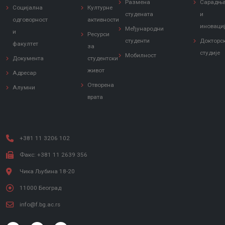
Размена
Сарадњ
Социјална
Културне
студената
и
одговорност
активности
иноваци
Међународни
и
Ресурси
студенти
Докторс
факултет
за
студије
Мобилност
Документа
студентски
живот
Адресар
Отворена
Алумни
врата
+381 11 3206 102
Факс: +381 11 2639 356
Чика Љубина 18-20
11000 Београд
info@f.bg.ac.rs