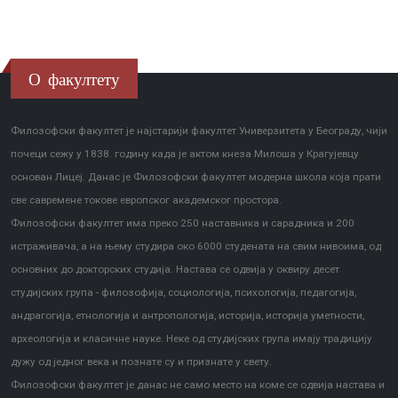
О факултету
Филозофски факултет је најстарији факултет Универзитета у Београду, чији
почеци сежу у 1838. годину када је актом кнеза Милоша у Крагујевцу
основан Лицеј. Данас је Филозофски факултет модерна школа која прати
све савремене токове европског академског простора.
Филозофски факултет има преко 250 наставника и сарадника и 200
истраживача, а на њему студира око 6000 студената на свим нивоима, од
основних до докторских студија. Настава се одвија у оквиру десет
студијских група - филозофија, социологија, психологија, педагогија,
андрагогија, етнологија и антропологија, историја, историја уметности,
археологија и класичне науке. Неке од студијских група имају традицију
дужу од једног века и познате су и признате у свету.
Филозофски факултет је данас не само место на коме се одвија настава и