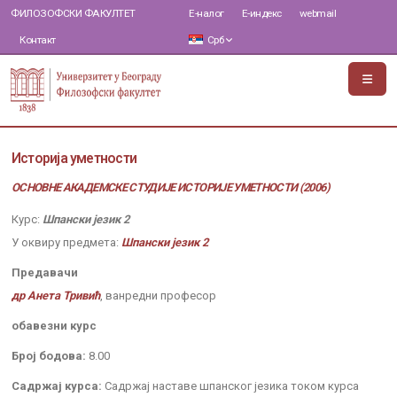
ФИЛОЗОФСКИ ФАКУЛТЕТ
Е-налог
Е-индекс
webmail
Контакт
Срб
Историја уметности
ОСНОВНЕ АКАДЕМСКЕ СТУДИЈЕ ИСТОРИЈЕ УМЕТНОСТИ (2006)
Курс:
Шпански језик 2
У оквиру предмета:
Шпански језик 2
Предавачи
др Анета Тривић
, ванредни професор
обавезни курс
Број бодова:
8.00
Садржај курса:
Садржај наставе шпанског језика током курса