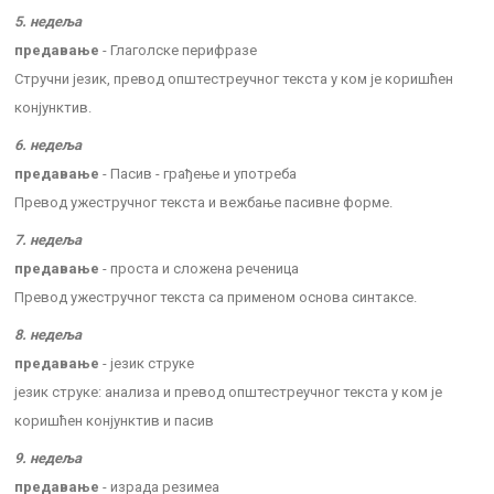
5. недеља
предавање
- Глаголске перифразе
Стручни језик, превод општестреучног текста у ком је коришћен
конјунктив.
6. недеља
предавање
- Пасив - грађење и употреба
Превод ужестручног текста и вежбање пасивне форме.
7. недеља
предавање
- проста и сложена реченица
Превод ужестручног текста са применом основа синтаксе.
8. недеља
предавање
- језик струке
језик струке: анализа и превод општестреучног текста у ком је
коришћен конјунктив и пасив
9. недеља
предавање
- израда резимеа