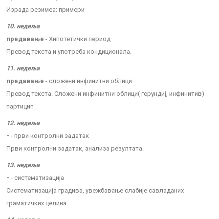
Израда резимеа; примери
10. недеља
предавање
- Хипотетички период
Превод текста и употреба кондиционала.
11. недеља
предавање
- сложени инфинитни облици
Превод текста. Сложени инфинитни облици( герундиј, инфинитив)
партицип .
12. недеља
-
- први контролни задатак
Први контролни задатак, анализа резултата.
13. недеља
-
- систематизација
Систематизација градива, увежбавање слабије савладаних
граматичких целина