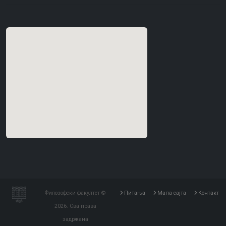
Филозофски факултет ©
Питања
Мапа сајта
Контакт
2026. Сва права
задржана