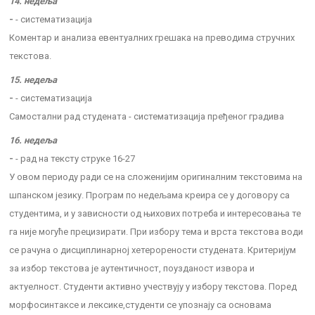
14. недеља
-
- систематизација
Коментар и анализа евентуалних грешака на преводима стручних
текстова.
15. недеља
-
- систематизација
Самостални рад студената - систематизација пређеног градива
16. недеља
-
- рад на тексту струке 16-27
У овом периоду ради се на сложенијим оригиналним текстовима на
шпанском језику. Програм по недељама креира се у договору са
студентима, и у зависности од њихових потреба и интересовања те
га није могуће прецизирати. При избору тема и врста текстова води
се рачуна о дисциплинарној хетерорености студената. Критеријум
за избор текстова је аутентичност, поузданост извора и
актуелност. Студенти активно учествују у избору текстова. Поред
морфосинтаксе и лексике,студенти се упознају са основама