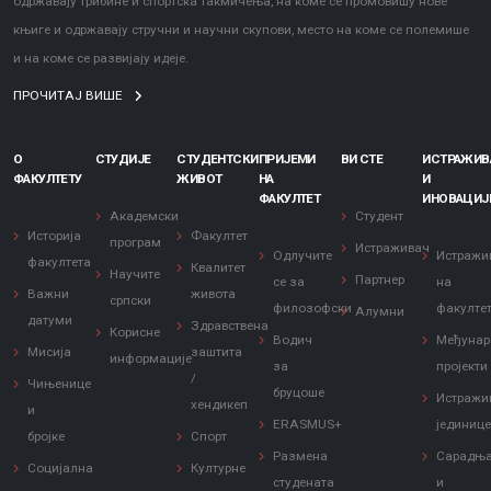
одржавају трибине и спортска такмичења, на коме се промовишу нове
књиге и одржавају стручни и научни скупови, место на коме се полемише
и на коме се развијају идеје.
ПРОЧИТАЈ ВИШЕ
О
СТУДИЈЕ
СТУДЕНТСКИ
ПРИЈЕМИ
ВИ СТЕ
ИСТРАЖИ
ФАКУЛТЕТУ
ЖИВОТ
НА
И
ФАКУЛТЕТ
ИНОВАЦИЈ
Академски
Студент
Историја
Факултет
програм
Истраживач
Одлучите
Истражи
факултета
Квалитет
Научите
Партнер
се за
на
Важни
живота
српски
филозофски
факулте
Алумни
датуми
Здравствена
Корисне
Водич
Међунар
Мисија
заштита
информације
за
пројекти
/
Чињенице
бруцоше
Истражи
хендикеп
и
ERASMUS+
јединиц
бројке
Спорт
Размена
Сарадњ
Социјална
Културне
студената
и