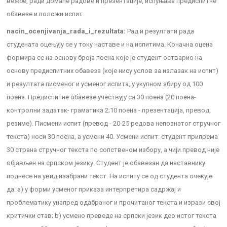
вежбе, ради домаће радове и презентације, испуњава предиспитне
обавезе и положи испит.
nacin_ocenjivanja_rada_i_rezultata:
Рад и резултати рада
студената оцењују се у току наставе и на испитима. Коначна оцена
формира се на основу броја поена које је студент остварио на
основу предиспитних обавеза (које нису услов за излазак на испит)
и резултата писменог и усменог испита, у укупном збиру од 100
поена. Предиспитне обавезе учествују са 30 поена (20 поена-
контролни задатак- граматика 2;10 поена - презентација, превод,
резиме). Писмени испит (превод - 20-25 редова непознатог стручног
текста) носи 30 поена, а усмени 40. Усмени испит: студент припрема
30 страна стручног текста по сопственом избору, а чији превод није
објављен на српском језику. Студент је обавезан да наставнику
поднесе на увид изабрани текст. На испиту се од студента очекује
да: a) у форми усменог приказа интерпретира садржај и
проблематику унапред одабраног и прочитаног текста и изрази свој
критички став; b) усмено преведе на српски језик део истог текста