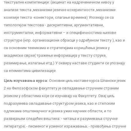
текстуалне компетенције: (акценат на надреченичном нивоу у
анализи текста ,механизми језичке кохерентности ,механизми
кохезије текста -конектори, слагање времена) Упознају се са
типологијом текстова - дескриптивни, аргументативни,
инструментални, информативни – и специфичностима њихове
структуре (нпр. организациони обрасци у одређеном тексту ), као и
са основним техникама и стратегијама коришћења језика у
академске сврхе( тражење информација у тексту струке,
резимирање, излагање итд.) У оквиру наставе студенти се упознају
са елементима цивилизације.
Циљ изучавања курса:
Основни циљ наставе курса Шпански језик
2 на Филозофском факултету је овладавање стручним страним
језиком у областима које се изучавају на Факултету. Овај циљ
подразумева овладавање структуром језика, као и стилским
одликама општенаучног и језика ужих научних области, и то
развијањем следећих вештина: - читањa и разумевањa стручне
литературе; - писменoг и усменoг изражавања; - превођења стручне