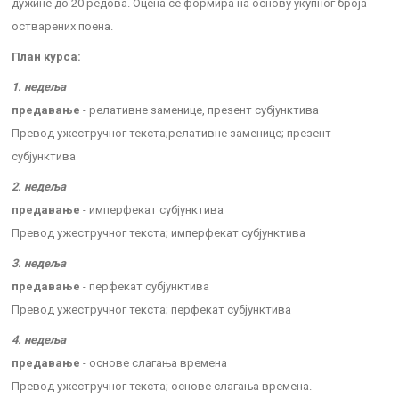
дужине до 20 редова. Оцена се формира на основу укупног броја
остварених поена.
План курса:
1. недеља
предавање
- релативне заменице, презент субјунктива
Превод ужестручног текста;релативне заменице; презент
субјунктива
2. недеља
предавање
- имперфекат субјунктива
Превод ужестручног текста; имперфекат субјунктива
3. недеља
предавање
- перфекат субјунктива
Превод ужестручног текста; перфекат субјунктива
4. недеља
предавање
- основе слагања времена
Превод ужестручног текста; основе слагања времена.