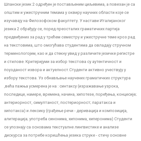
Шпански језик 2 одређен je постављеним циљевима, а повезан je са
општим и ужестручним темама у оквиру научних области које се
изучавају на Филозофском факултету. У настави Италијанског
језика 2 обрађују се, поред преосталих граматичких партија
предвиђених за рад у трећем семестру и ужестручне теме кроз рад
на текстовима, што омогућава студентима да овладају стручном
терминологојим, као и да стекну увид у различите језичке регистре
и стилове. Критеријуми за избор текстова су аутентичност и
поузданост извора и актуелност.Студенти активно учествују у
избору текстова. Уз обнављање научених граматичких структура
,већа пажња усмерена је на : синтаксу (изражавање узрока,
последице, намере, времена, начина, хипотезе, поређења, концесије;
антериорност, симултаност, постериорност; паратакса и
хипотакса) и лексику (грађење речи - деривација и композиција,
алитерација; употреба синонима, хипонима, хиперонима) Студенти
се упознају са основама текстуалне лингвистике и анализе
дискурса за потребе коришћења језика струке - стичу основне