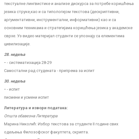
текстуалне лингвистике и анализе дискурса за потребе коришћења
језика струке,као и са типологијом текстова (дескриптивни,
аргументативни, инструментални, информативни) као и са
основним техникама и стратегијама коришћења језика у академске
сврхе. Уз видео материјал студенти се упознају са елементима
цивилизације.
28. недеља
-
- систематизација 28-29
Самостални рад студената - припрема за испит
30. недеља
-
- испит
писмени и усмени испит
Литература и извори података:
Општа обавезна Литература
Марина Николић: Избор текстова за студенте II године свих
одељења Филозофског факултета, скрипта.