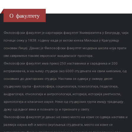
О факултету
Филозофски факултет је најстарији факултет Универзитета у Београду, чији
почеци сежу у 1838. годину када је актом кнеза Милоша у Крагујевцу
основан Лицеј. Данас је Филозофски факултет модерна школа која прати
све савремене токове европског академског простора.
Филозофски факултет има преко 250 наставника и сарадника и 200
истраживача, а на њему студира око 6000 студената на свим нивоима, од
основних до докторских студија. Настава се одвија у оквиру десет
студијских група - филозофија, социологија, психологија, педагогија,
андрагогија, етнологија и антропологија, историја, историја уметности,
археологија и класичне науке. Неке од студијских група имају традицију
дужу од једног века и познате су и признате у свету.
Филозофски факултет је данас не само место на коме се одвија настава и
развија наука већ и место окупљања студената, место на коме се