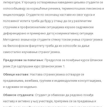
литературе; У процесу остваривања наведених циљева студенти се
оспособљавају за коришћење речника, терминолошких лексикона и
енциклопедија. Студенти по окончању наставе из овог курса и
положеног испита треба да буду у стању да се у различитим
стручним и професионалним ситуацијама изразе садржински
диференцирано и примерено датој комуникативној ситуацији.
Методичко знање које студенти стекну током учења страног језика
на Филозофском факултету треба да их оспособи за даље
самостално изучавање страног језика.
Предуслови за полагање:
Предуслов за похађање курса Шпански
језик 2 је одслушани курс Шпански језик 1.
Облици наставе:
Настава страних језика остварује се
предавањима, вежбама, групним и индивидуалним консултацијама,
и одржава се недељно.
Обавезе студената:
Студент је обавезан да редовно похађа
наставу и активно у њој учествује, припрема се за предавања и