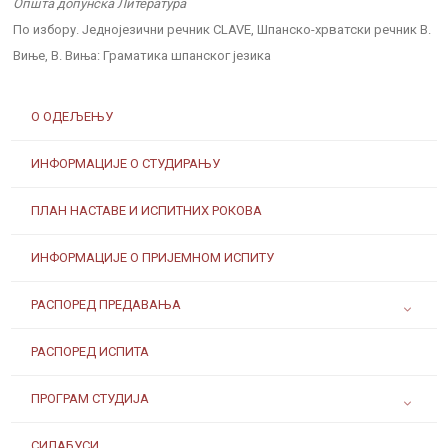
Општа допунска Литература
По избору. Једнојезични речник CLAVE, Шпанско-хрватски речник В.
Виње, В. Виња: Граматика шпанског језика
О ОДЕЉЕЊУ
ИНФОРМАЦИЈЕ О СТУДИРАЊУ
ПЛАН НАСТАВЕ И ИСПИТНИХ РОКОВА
ИНФОРМАЦИЈЕ О ПРИЈЕМНОМ ИСПИТУ
РАСПОРЕД ПРЕДАВАЊА
РАСПОРЕД ИСПИТА
ПРОГРАМ СТУДИЈА
СИЛАБУСИ