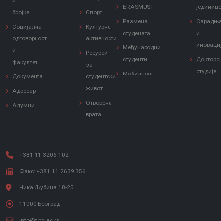
и
ERASMUS+
јединиц
бројке
Спорт
Размена
Сарадњ
Социјална
Културне
студената
и
одговорност
активности
иноваци
Међународни
и
Ресурси
студенти
Докторс
факултет
за
студије
Мобилност
Документа
студентски
живот
Адресар
Отворена
Алумни
врата
+381 11 3206 102
Факс: +381 11 2639 356
Чика Љубина 18-20
11000 Београд
info@f.bg.ac.rs