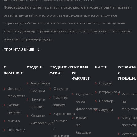
Филозофски факултет је данас не само место на коме се одвија настава и
развија наука већ и место окупљања студената, место на коме се
одржавају трибине и спортска такмичења, на коме се промовишу нове
књиге и одржавају стручни и научни скупови, место на коме се полемише
и на коме се развијају идеје.
ПРОЧИТАЈ ВИШЕ
О
СТУДИЈЕ
СТУДЕНТСКИ
ПРИЈЕМИ
ВИ СТЕ
ИСТРАЖИ
ФАКУЛТЕТУ
ЖИВОТ
НА
И
ФАКУЛТЕТ
ИНОВАЦИЈ
Академски
Студент
Историја
Факултет
програм
Истраживач
Одлучите
Истражи
факултета
Квалитет
Научите
Партнер
се за
на
Важни
живота
српски
филозофски
факулте
Алумни
датуми
Здравствена
Корисне
Водич
Међунар
Мисија
заштита
информације
за
пројекти
/
Чињенице
бруцоше
Истражи
хендикеп