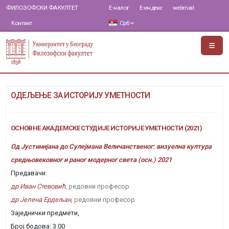
ФИЛОЗОФСКИ ФАКУЛТЕТ
Е-налог
Е-индекс
webmail
Контакт
Срб
ОДЕЉЕЊЕ ЗА ИСТОРИЈУ УМЕТНОСТИ
ОСНОВНЕ АКАДЕМСКЕ СТУДИЈЕ ИСТОРИЈЕ УМЕТНОСТИ (2021)
Од Јустинијана до Сулејмана Величанственог: визуелна култура
средњовековног и раног модерног света (осн.) 2021
Предавачи:
др Иван Стевовић
, редовни професор
др Јелена Ердељан
, редовни професор
Заједнички предмети,
Број бодова: 3.00