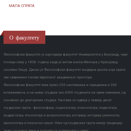
МАПА СПРАТА
О факултету
Филозофски факултет је најстарији факултет Универзитета у Београду, чији
почеци сежу у 1838. годину када је актом кнеза Милоша у Крагујевцу
основан Лицеј. Данас је Филозофски факултет модерна школа која прати
све савремене токове европског академског простора.
Филозофски факултет има преко 250 наставника и сарадника и 200
истраживача, а на њему студира око 6000 студената на свим нивоима, од
основних до докторских студија. Настава се одвија у оквиру десет
студијских група - филозофија, социологија, психологија, педагогија,
андрагогија, етнологија и антропологија, историја, историја уметности,
археологија и класичне науке. Неке од студијских група имају традицију
дужу од једног века и познате су и признате у свету.