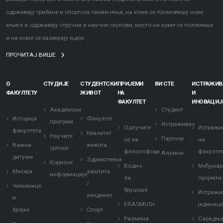
одржавају трибине и спортска такмичења, на коме се промовишу нове
књиге и одржавају стручни и научни скупови, место на коме се полемише
и на коме се развијају идеје.
ПРОЧИТАЈ ВИШЕ
О
СТУДИЈЕ
СТУДЕНТСКИ
ПРИЈЕМИ
ВИ СТЕ
ИСТРАЖИ
ФАКУЛТЕТУ
ЖИВОТ
НА
И
ФАКУЛТЕТ
ИНОВАЦИЈ
Академски
Студент
Историја
Факултет
програм
Истраживач
Одлучите
Истражи
факултета
Квалитет
Научите
Партнер
се за
на
Важни
живота
српски
филозофски
факулте
Алумни
датуми
Здравствена
Корисне
Водич
Међунар
Мисија
заштита
информације
за
пројекти
/
Чињенице
бруцоше
Истражи
хендикеп
и
ERASMUS+
јединиц
бројке
Спорт
Размена
Сарадњ