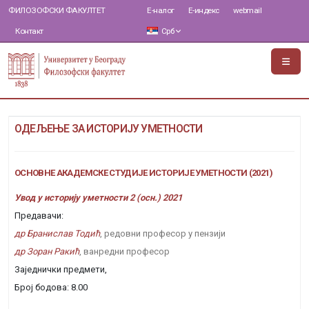
ФИЛОЗОФСКИ ФАКУЛТЕТ
Е-налог
Е-индекс
webmail
Контакт
Срб
ОДЕЉЕЊЕ ЗА ИСТОРИЈУ УМЕТНОСТИ
ОСНОВНЕ АКАДЕМСКЕ СТУДИЈЕ ИСТОРИЈЕ УМЕТНОСТИ (2021)
Увод у историју уметности 2 (осн.) 2021
Предавачи:
др Бранислав Тодић
, редовни професор у пензији
др Зоран Ракић
, ванредни професор
Заједнички предмети,
Број бодова: 8.00