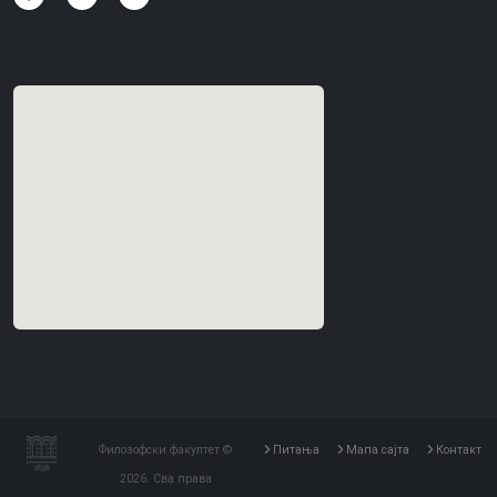
Филозофски факултет ©
Питања
Мапа сајта
Контакт
2026. Сва права