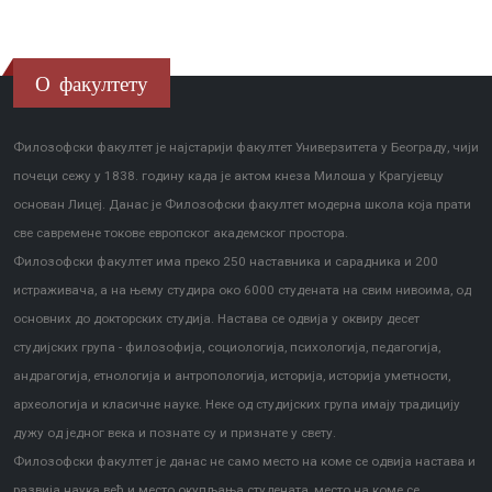
О факултету
Филозофски факултет је најстарији факултет Универзитета у Београду, чији
почеци сежу у 1838. годину када је актом кнеза Милоша у Крагујевцу
основан Лицеј. Данас је Филозофски факултет модерна школа која прати
све савремене токове европског академског простора.
Филозофски факултет има преко 250 наставника и сарадника и 200
истраживача, а на њему студира око 6000 студената на свим нивоима, од
основних до докторских студија. Настава се одвија у оквиру десет
студијских група - филозофија, социологија, психологија, педагогија,
андрагогија, етнологија и антропологија, историја, историја уметности,
археологија и класичне науке. Неке од студијских група имају традицију
дужу од једног века и познате су и признате у свету.
Филозофски факултет је данас не само место на коме се одвија настава и
развија наука већ и место окупљања студената, место на коме се