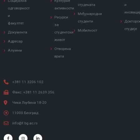
Социјална
Културне
студената
и
одговорност
активности
иноваци
Међународни
и
Ресурси
студенти
Докторс
факултет
за
студије
Мобилност
Документа
студентски
живот
Адресар
Отворена
Алумни
врата
+381 11 3206 102
Факс: +381 11 2639 356
Чика Љубина 18-20
11000 Београд
info@f.bg.ac.rs