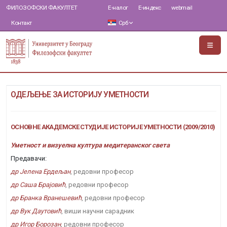
ФИЛОЗОФСКИ ФАКУЛТЕТ
Е-налог
Е-индекс
webmail
Контакт
Срб
ОДЕЉЕЊЕ ЗА ИСТОРИЈУ УМЕТНОСТИ
ОСНОВНЕ АКАДЕМСКЕ СТУДИЈЕ ИСТОРИЈЕ УМЕТНОСТИ (2009/2010)
Уметност и визуелна култура медитеранског света
Предавачи:
др Јелена Ердељан
, редовни професор
др Саша Брајовић
, редовни професор
др Бранка Вранешевић
, редовни професор
др Вук Даутовић
, виши научни сарадник
др Игор Борозан
, редовни професор