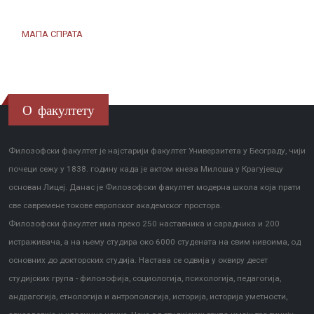
МАПА СПРАТА
О факултету
Филозофски факултет је најстарији факултет Универзитета у Београду, чији
почеци сежу у 1838. годину када је актом кнеза Милоша у Крагујевцу
основан Лицеј. Данас је Филозофски факултет модерна школа која прати
све савремене токове европског академског простора.
Филозофски факултет има преко 250 наставника и сарадника и 200
истраживача, а на њему студира око 6000 студената на свим нивоима, од
основних до докторских студија. Настава се одвија у оквиру десет
студијских група - филозофија, социологија, психологија, педагогија,
андрагогија, етнологија и антропологија, историја, историја уметности,