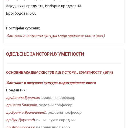
Заједнички предмети, Изборни предмет 13
Број бодова: 6.00
Постојећи курсеви:
Уметност и визуелна култура медитеранског света (осн.)
ОДЕЉЕЊЕ ЗА ИСТОРИЈУ УМЕТНОСТИ
ОСНОВНЕ АКАДЕМСКЕ СТУДИЈЕ ИСТОРИЈЕ УМЕТНОСТИ (2014)
Уметност и визуелна култура медитеранског света
Предавачи:
др Јелена Ердељан
, редовни професор
др Саша Брајовић
, редовни професор
др Бранка Вранешевић
, редовни професор
др Вук Даутовић
, виши научни сарадник
др Игор Борозан
, редовни професор