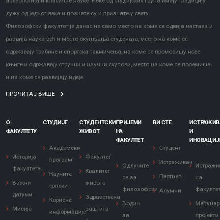
археологија и класичне науке. Неке од студијских група имају традицију
дужу од једног века и познате су и признате у свету.
Филозофски факултет је данас не само место на коме се одвија настава и
развија наука већ и место окупљања студената, место на коме се
одржавају трибине и спортска такмичења, на коме се промовишу нове
књиге и одржавају стручни и научни скупови, место на коме се полемише
и на коме се развијају идеје.
ПРОЧИТАЈ ВИШЕ
О
СТУДИЈЕ
СТУДЕНТСКИ
ПРИЈЕМИ
ВИ СТЕ
ИСТРАЖИ
ФАКУЛТЕТУ
ЖИВОТ
НА
И
ФАКУЛТЕТ
ИНОВАЦИЈ
Академски
Студент
Историја
Факултет
програм
Истраживач
Одлучите
Истражи
факултета
Квалитет
Научите
Партнер
се за
на
Важни
живота
српски
филозофски
факулте
Алумни
датуми
Здравствена
Корисне
Водич
Међунар
Мисија
заштита
информације
за
пројекти