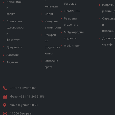
/
Чињенице
бруцоше
Истражи
хендикеп
и
ERASMUS+
јединиц
бројке
Спорт
Размена
Сарадњ
Социјална
Културне
студената
и
одговорност
активности
иноваци
Међународни
и
Ресурси
студенти
Докторс
факултет
за
студије
Мобилност
Документа
студентски
живот
Адресар
Отворена
Алумни
врата
+381 11 3206 102
Факс: +381 11 2639 356
Чика Љубина 18-20
11000 Београд