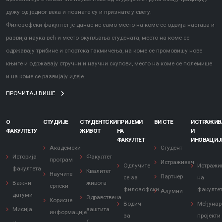
дужу од једног века и познате су и признате у свету.
Филозофски факултет је данас не само место на коме се одвија настава и
развија наука већ и место окупљања студената, место на коме се
одржавају трибине и спортска такмичења, на коме се промовишу нове
књиге и одржавају стручни и научни скупови, место на коме се полемише
и на коме се развијају идеје.
ПРОЧИТАЈ ВИШЕ
О
СТУДИЈЕ
СТУДЕНТСКИ
ПРИЈЕМИ
ВИ СТЕ
ИСТРАЖИ
ФАКУЛТЕТУ
ЖИВОТ
НА
И
ФАКУЛТЕТ
ИНОВАЦИЈ
Академски
Студент
Историја
Факултет
програм
Истраживач
Одлучите
Истражи
факултета
Квалитет
Научите
Партнер
се за
на
Важни
живота
српски
филозофски
факулте
Алумни
датуми
Здравствена
Корисне
Водич
Међунар
Мисија
заштита
информације
за
пројекти
/