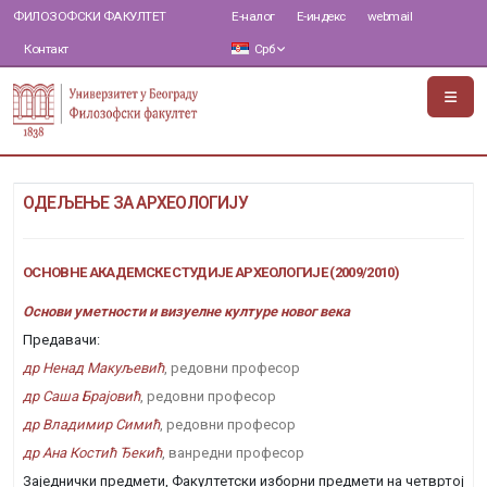
ФИЛОЗОФСКИ ФАКУЛТЕТ
Е-налог
Е-индекс
webmail
Контакт
Срб
ОДЕЉЕЊЕ ЗА АРХЕОЛОГИЈУ
ОСНОВНЕ АКАДЕМСКЕ СТУДИЈЕ АРХЕОЛОГИЈЕ (2009/2010)
Основи уметности и визуелне културе новог века
Предавачи:
др Ненад Макуљевић
, редовни професор
др Саша Брајовић
, редовни професор
др Владимир Симић
, редовни професор
др Ана Костић Ђекић
, ванредни професор
Заједнички предмети, Факултетски изборни предмети на четвртој