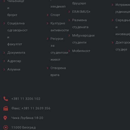
Чињенице
бруцоше
Истражи
хендикеп
и
ERASMUS+
јединиц
бројке
Спорт
Размена
Сарадњ
Социјална
Културне
студената
и
одговорност
активности
иноваци
Међународни
и
Ресурси
студенти
Докторс
факултет
за
студије
Мобилност
Документа
студентски
живот
Адресар
Отворена
Алумни
врата
+381 11 3206 102
Факс: +381 11 2639 356
Чика Љубина 18-20
11000 Београд