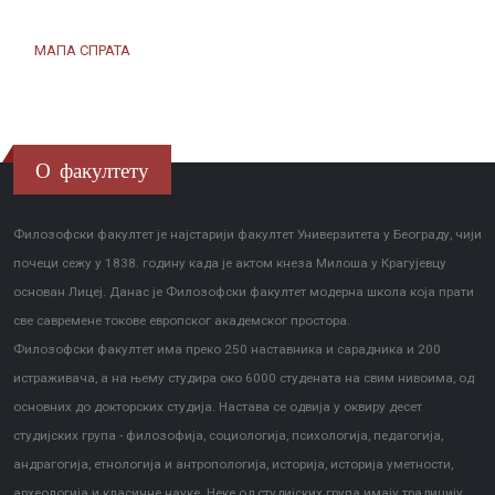
МАПА СПРАТА
О факултету
Филозофски факултет је најстарији факултет Универзитета у Београду, чији
почеци сежу у 1838. годину када је актом кнеза Милоша у Крагујевцу
основан Лицеј. Данас је Филозофски факултет модерна школа која прати
све савремене токове европског академског простора.
Филозофски факултет има преко 250 наставника и сарадника и 200
истраживача, а на њему студира око 6000 студената на свим нивоима, од
основних до докторских студија. Настава се одвија у оквиру десет
студијских група - филозофија, социологија, психологија, педагогија,
андрагогија, етнологија и антропологија, историја, историја уметности,
археологија и класичне науке. Неке од студијских група имају традицију