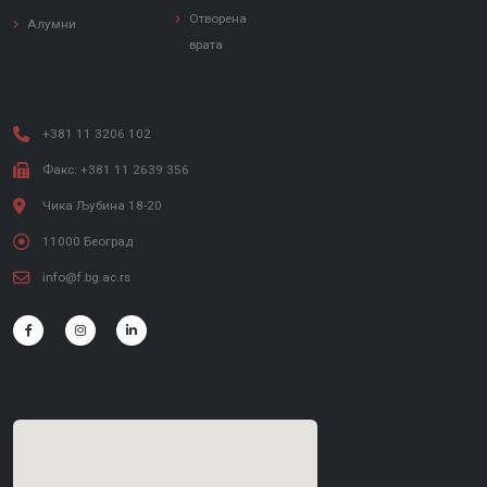
Отворена
Алумни
врата
+381 11 3206 102
Факс: +381 11 2639 356
Чика Љубина 18-20
11000 Београд
info@f.bg.ac.rs