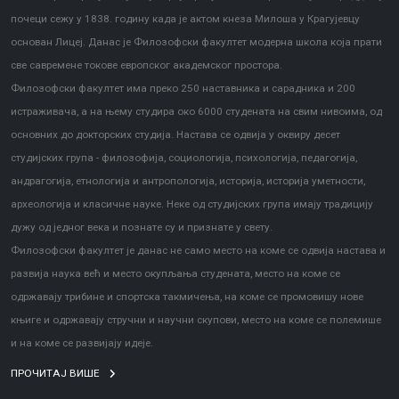
почеци сежу у 1838. годину када је актом кнеза Милоша у Крагујевцу
основан Лицеј. Данас је Филозофски факултет модерна школа која прати
све савремене токове европског академског простора.
Филозофски факултет има преко 250 наставника и сарадника и 200
истраживача, а на њему студира око 6000 студената на свим нивоима, од
основних до докторских студија. Настава се одвија у оквиру десет
студијских група - филозофија, социологија, психологија, педагогија,
андрагогија, етнологија и антропологија, историја, историја уметности,
археологија и класичне науке. Неке од студијских група имају традицију
дужу од једног века и познате су и признате у свету.
Филозофски факултет је данас не само место на коме се одвија настава и
развија наука већ и место окупљања студената, место на коме се
одржавају трибине и спортска такмичења, на коме се промовишу нове
књиге и одржавају стручни и научни скупови, место на коме се полемише
и на коме се развијају идеје.
ПРОЧИТАЈ ВИШЕ