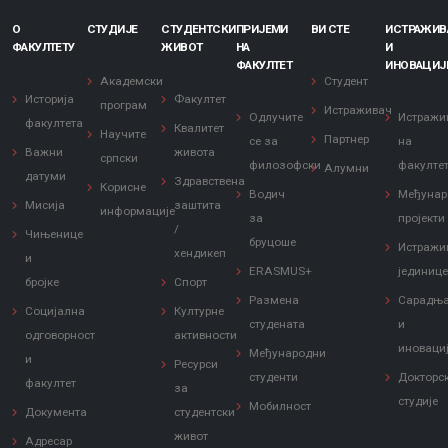
О
СТУДИЈЕ
СТУДЕНТСКИ
ПРИЈЕМИ
ВИ СТЕ
ИСТРАЖИ
ФАКУЛТЕТУ
ЖИВОТ
НА
И
ФАКУЛТЕТ
ИНОВАЦИЈ
Академски
Студент
Историја
Факултет
програм
Истраживач
Одлучите
Истражи
факултета
Квалитет
Научите
Партнер
се за
на
Важни
живота
српски
филозофски
факулте
Алумни
датуми
Здравствена
Корисне
Водич
Међунар
Мисија
заштита
информације
за
пројекти
/
Чињенице
бруцоше
Истражи
хендикеп
и
ERASMUS+
јединиц
бројке
Спорт
Размена
Сарадњ
Социјална
Културне
студената
и
одговорност
активности
иноваци
Међународни
и
Ресурси
студенти
Докторс
факултет
за
студије
Мобилност
Документа
студентски
живот
Адресар