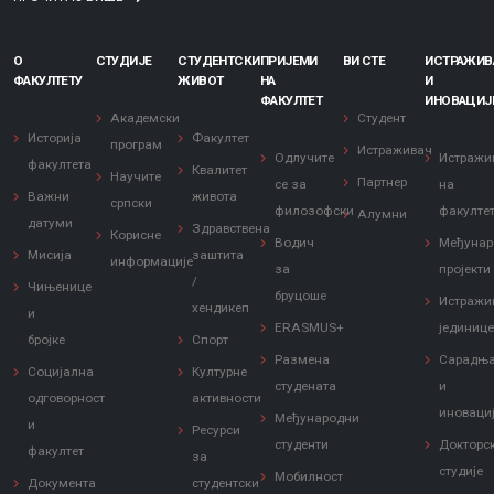
О
СТУДИЈЕ
СТУДЕНТСКИ
ПРИЈЕМИ
ВИ СТЕ
ИСТРАЖИ
ФАКУЛТЕТУ
ЖИВОТ
НА
И
ФАКУЛТЕТ
ИНОВАЦИЈ
Академски
Студент
Историја
Факултет
програм
Истраживач
Одлучите
Истражи
факултета
Квалитет
Научите
Партнер
се за
на
Важни
живота
српски
филозофски
факулте
Алумни
датуми
Здравствена
Корисне
Водич
Међунар
Мисија
заштита
информације
за
пројекти
/
Чињенице
бруцоше
Истражи
хендикеп
и
ERASMUS+
јединиц
бројке
Спорт
Размена
Сарадњ
Социјална
Културне
студената
и
одговорност
активности
иноваци
Међународни
и
Ресурси
студенти
Докторс
факултет
за
студије
Мобилност
Документа
студентски