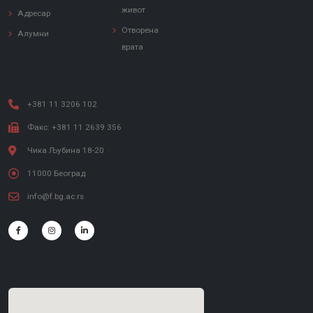
живот
Адресар
Отворена
Алумни
врата
+381 11 3206 102
Факс: +381 11 2639 356
Чика Љубина 18-20
11000 Београд
info@f.bg.ac.rs