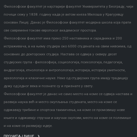
Филозофски факултет је најстарији факултет Универзитета у Београду, чији
почеци сежу у 1838. годину када је актом кнеза Милоша у Крагујевцу
основан Лицеј. Данас је Филозофски факултет модерна школа која прати
све савремене токове европског академског простора.
Филозофски факултет има преко 250 наставника и сарадника и 200
истраживача, а на њему студира око 6000 студената на свим нивоима, од
основних до докторских студија. Настава се одвија у оквиру десет
студијских група - филозофија, социологија, психологија, педагогија,
андрагогија, етнологија и антропологија, историја, историја уметности,
археологија и класичне науке. Неке од студијских група имају традицију
дужу од једног века и познате су и признате у свету.
Филозофски факултет је данас не само место на коме се одвија настава и
развија наука већ и место окупљања студената, место на коме се
одржавају трибине и спортска такмичења, на коме се промовишу нове
књиге и одржавају стручни и научни скупови, место на коме се полемише
и на коме се развијају идеје.
ПРОЧИТАЈ ВИШЕ