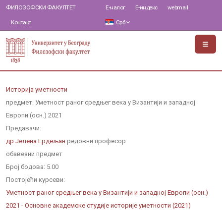
ФИЛОЗОФСКИ ФАКУЛТЕТ
Е-налог
Е-индекс
webmail
Контакт
Срб
Историја уметности
предмет: Уметност раног средњег века у Византији и западној
Европи (осн.) 2021
Предавачи:
др Јелена Ердељан
редовни професор
обавезни предмет
Број бодова:
5.00
Постојећи курсеви:
Уметност раног средњег века у Византији и западној Европи (осн.)
2021 - Основне академске студије историје уметности (2021)