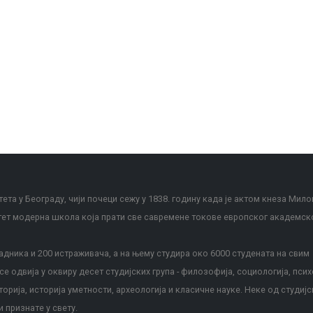
ета у Београду, чији почеци сежу у 1838. годину када је актом кнеза Мило
тет модерна школа која прати све савремене токове европског академск
дника и 200 истраживача, а на њему студира око 6000 студената на свим
е одвија у оквиру десет студијских група - филозофија, социологија, псих
сторија, историја уметности, археологија и класичне науке. Неке од студијс
и признате у свету.