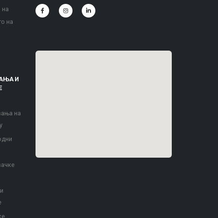
 на
то на
АЊА И
Е
вања на
у
одни
вачке
 и
е
ке