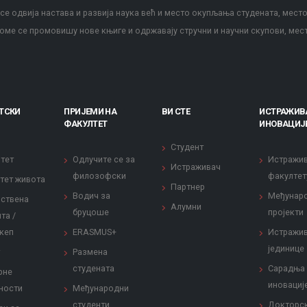
е одвија настава и развија наука већ и место окупљања студената, место
оме се промовишу нове књиге и одржавају стручни и научни скупови, мес
ТСКИ
ПРИЈЕМИ НА
ВИ СТЕ
ИСТРАЖИВ
ФАКУЛТЕТ
ИНОВАЦИЈ
Студент
тет
Одлучите се за
Истражи
Истраживач
филозофски
факултет
тет живота
Партнер
Водич за
Међунар
ствена
Алумни
бруцоше
пројекти
та /
кеп
ERASMUS+
Истражи
јединице
Размена
студената
Сарадња
рне
иновациј
ности
Међународни
студенти
Докторс