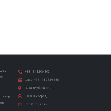
ша у
+381 11 3206 102
ог
Факс: +381 11 2639 356
Чика Љубина 18-20
11000 Београд
ологија,
ких
info@f.bg.ac.rs