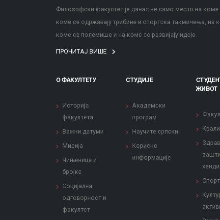
Филозофски факултет је данас не само место на коме с
коме се одржавају трибине и спортска такмичења, на к
коме се полемише и на коме се развијају идеје.
ПРОЧИТАЈ ВИШЕ
О ФАКУЛТЕТУ
СТУДИЈЕ
СТУДЕН
ЖИВОТ
Историја
Академски
Факул
факултета
програм
Квали
Важни датуми
Научите српски
Здрав
Мисија
Корисне
зашти
информације
Чињенице и
хенди
бројке
Спорт
Социјална
Култу
одговорност и
актив
факултет