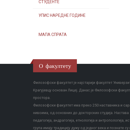
СТУДЕНТЕ
УПИС НАРЕДНЕ ГОДИНЕ
МАПА СПРАТА
О факултету
Филозофски факултет је најстарији факултет Универзит
Крагујевцу основан Лицеј. Данас је Филозофски факул
простора.
Филозофски факултет има преко 250 наставника и сара
нивоима, од основних до докторских студија. Настава с
педагогија, андрагогија, етнологија и антропологија, и
група имају традицију дужу од једног века и познате су 