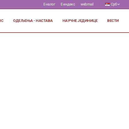
Е-налог
Е-индекс
webmail
Срб
ИС
ОДЕЉЕЊА - НАСТАВА
НАУЧНЕ ЈЕДИНИЦЕ
ВЕСТИ