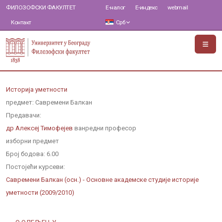
ФИЛОЗОФСКИ ФАКУЛТЕТ
Е-налог
Е-индекс
webmail
Контакт
Срб
Историја уметности
предмет: Савремени Балкан
Предавачи:
др Алексеј Тимофејев
ванредни професор
изборни предмет
Број бодова:
6.00
Постојећи курсеви:
Савремени Балкан (осн.) - Основне академске студије историје
уметности (2009/2010)