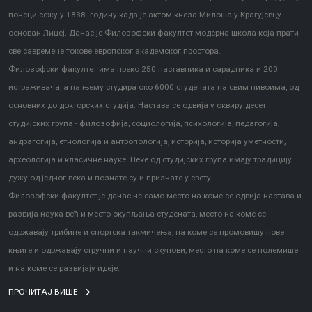
почеци сежу у 1838. годину када је актом кнеза Милоша у Крагујевцу
основан Лицеј. Данас је Филозофски факултет модерна школа која прати
све савремене токове европског академског простора.
Филозофски факултет има преко 250 наставника и сарадника и 200
истраживача, а на њему студира око 6000 студената на свим нивоима, од
основних до докторских студија. Настава се одвија у оквиру десет
студијских група - филозофија, социологија, психологија, педагогија,
андрагогија, етнологија и антропологија, историја, историја уметности,
археологија и класичне науке. Неке од студијских група имају традицију
дужу од једног века и познате су и признате у свету.
Филозофски факултет је данас не само место на коме се одвија настава и
развија наука већ и место окупљања студената, место на коме се
одржавају трибине и спортска такмичења, на коме се промовишу нове
књиге и одржавају стручни и научни скупови, место на коме се полемише
и на коме се развијају идеје.
ПРОЧИТАЈ ВИШЕ