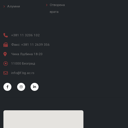
Отворена
Алумни
врата
+381 11 3206 102
Факс: +381 11 2639 356
Чика Љубина 18-20
11000 Београд
info@f.bg.ac.rs