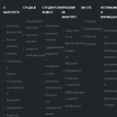
О
СТУДИЈЕ
СТУДЕНТСКИ
ПРИЈЕМИ
ВИ СТЕ
ИСТРАЖИ
ФАКУЛТЕТУ
ЖИВОТ
НА
И
ФАКУЛТЕТ
ИНОВАЦИЈ
Академски
Студент
Историја
Факултет
програм
Истраживач
Одлучите
Истражи
факултета
Квалитет
Научите
Партнер
се за
на
Важни
живота
српски
филозофски
факулте
Алумни
датуми
Здравствена
Корисне
Водич
Међунар
Мисија
заштита
информације
за
пројекти
/
Чињенице
бруцоше
Истражи
хендикеп
и
ERASMUS+
јединиц
бројке
Спорт
Размена
Сарадњ
Социјална
Културне
студената
и
одговорност
активности
иноваци
Међународни
и
Ресурси
студенти
Докторс
факултет
за
студије
Мобилност
Документа
студентски
живот
Адресар