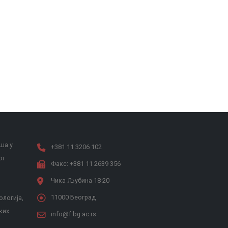
ша у
+381 11 3206 102
ог
Факс: +381 11 2639 356
Чика Љубина 18-20
11000 Београд
ологија,
ких
info@f.bg.ac.rs