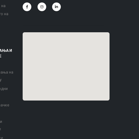
 на
то на
АЊА И
Е
вања на
у
одни
вачке
 и
е
ке