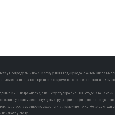
ета у Београду, чији почеци сежу у 1838. годину када је актом кнеза Мило
тет модерна школа која прати све савремене токове европског академск
дника и 200 истраживача, а на њему студира око 6000 студената на свим
е одвија у оквиру десет студијских група - филозофија, социологија, псих
сторија, историја уметности, археологија и класичне науке. Неке од студијс
и признате у свету.