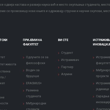
е одвија настава и развија наука већ и место окупљања студената, место
оме се промовишу нове књиге и одржавају стручни и научни скупови, мес
ТСКИ
ПРИЈЕМИ НА
ВИ СТЕ
ИСТРАЖИВ
ФАКУЛТЕТ
ИНОВАЦИЈ
Студент
тет
Одлучите се за
Истражи
Истраживач
филозофски
факултет
тет живота
Партнер
Водич за
Међунар
ствена
Алумни
бруцоше
пројекти
та /
кеп
ERASMUS+
Истражи
јединице
Размена
студената
Сарадња
рне
иновациј
ности
Међународни
студенти
Докторс