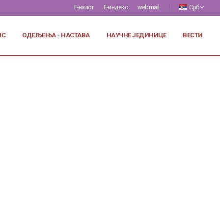
Е-налог
Е-индекс
webmail
Срб
ИС
ОДЕЉЕЊА - НАСТАВА
НАУЧНЕ ЈЕДИНИЦЕ
ВЕСТИ