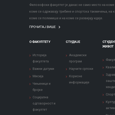
Филозофски факултет је данас не само место на коме с
коме се одржавају трибине и спортска такмичења, на к
коме се полемише и на коме се развијају идеје.
ПРОЧИТАЈ ВИШЕ
О ФАКУЛТЕТУ
СТУДИЈЕ
СТУДЕН
ЖИВОТ
Историја
Академски
Факул
факултета
програм
Квали
Важни датуми
Научите српски
Здрав
Мисија
Корисне
зашти
информације
Чињенице и
хенди
бројке
Спорт
Социјална
Култу
одговорност и
актив
факултет