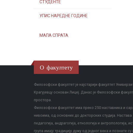
СТУДЕНТЕ
УПИС НАРЕДНЕ ГОДИНЕ
МАПА СПРАТА
О факултету
Филозофски факултет је најстарији факултет Универзит
Крагујевцу основан Лицеј. Данас је Филозофски факул
простора.
Филозофски факултет има преко 250 наставника и сара
нивоима, од основних до докторских студија. Настава с
педагогија, андрагогија, етнологија и антропологија, и
група имају традицију дужу од једног века и познате су 