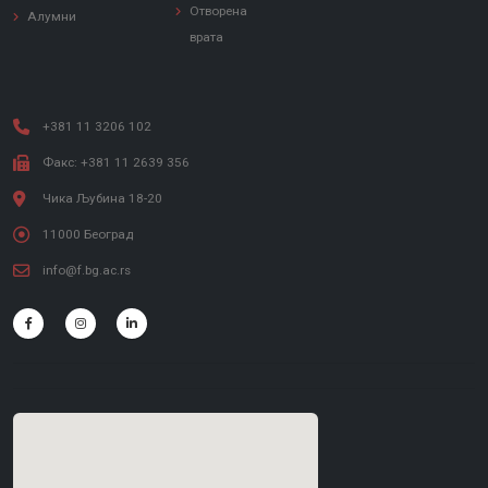
Отворена
Алумни
врата
+381 11 3206 102
Факс: +381 11 2639 356
Чика Љубина 18-20
11000 Београд
info@f.bg.ac.rs