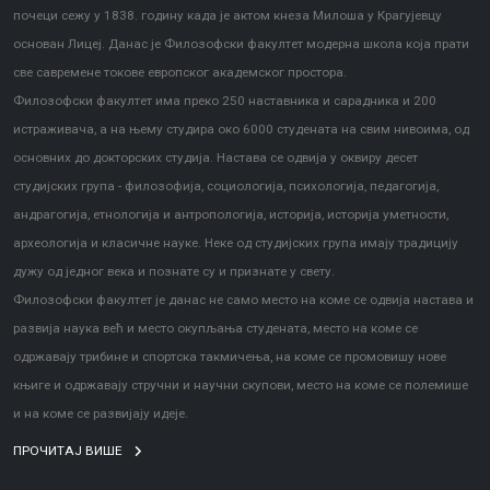
почеци сежу у 1838. годину када је актом кнеза Милоша у Крагујевцу
основан Лицеј. Данас је Филозофски факултет модерна школа која прати
све савремене токове европског академског простора.
Филозофски факултет има преко 250 наставника и сарадника и 200
истраживача, а на њему студира око 6000 студената на свим нивоима, од
основних до докторских студија. Настава се одвија у оквиру десет
студијских група - филозофија, социологија, психологија, педагогија,
андрагогија, етнологија и антропологија, историја, историја уметности,
археологија и класичне науке. Неке од студијских група имају традицију
дужу од једног века и познате су и признате у свету.
Филозофски факултет је данас не само место на коме се одвија настава и
развија наука већ и место окупљања студената, место на коме се
одржавају трибине и спортска такмичења, на коме се промовишу нове
књиге и одржавају стручни и научни скупови, место на коме се полемише
и на коме се развијају идеје.
ПРОЧИТАЈ ВИШЕ