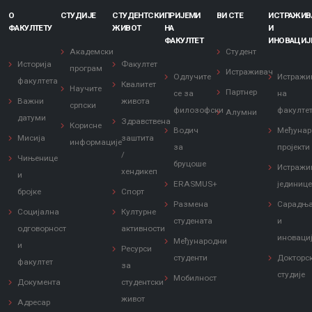
О
СТУДИЈЕ
СТУДЕНТСКИ
ПРИЈЕМИ
ВИ СТЕ
ИСТРАЖИ
ФАКУЛТЕТУ
ЖИВОТ
НА
И
ФАКУЛТЕТ
ИНОВАЦИЈ
Академски
Студент
Историја
Факултет
програм
Истраживач
Одлучите
Истражи
факултета
Квалитет
Научите
Партнер
се за
на
Важни
живота
српски
филозофски
факулте
Алумни
датуми
Здравствена
Корисне
Водич
Међунар
Мисија
заштита
информације
за
пројекти
/
Чињенице
бруцоше
Истражи
хендикеп
и
ERASMUS+
јединиц
бројке
Спорт
Размена
Сарадњ
Социјална
Културне
студената
и
одговорност
активности
иноваци
Међународни
и
Ресурси
студенти
Докторс
факултет
за
студије
Мобилност
Документа
студентски
живот
Адресар