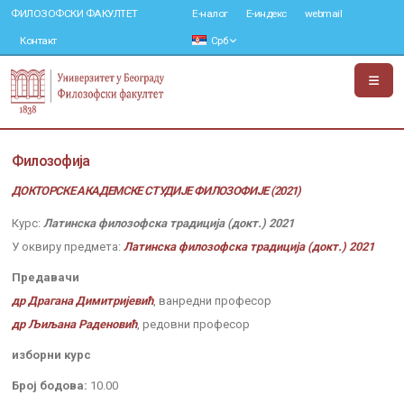
ФИЛОЗОФСКИ ФАКУЛТЕТ
Е-налог
Е-индекс
webmail
Контакт
Срб
Филозофија
ДОКТОРСКЕ АКАДЕМСКЕ СТУДИЈЕ ФИЛОЗОФИЈЕ (2021)
Курс:
Латинска филозофска традиција (докт.) 2021
У оквиру предмета:
Латинска филозофска традиција (докт.) 2021
Предавачи
др Драгана Димитријевић
, ванредни професор
др Љиљана Раденовић
, редовни професор
изборни курс
Број бодова:
10.00