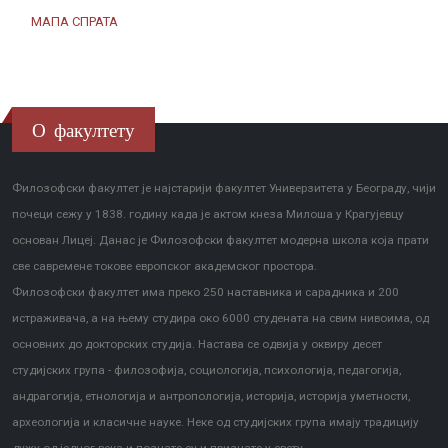
МАПА СПРАТА
О факултету
Филозофски факултет је најстарији факултет Универзитета у Београду, чији
почеци сежу у 1838. годину када је актом кнеза Милоша у Крагујевцу
основан Лицеј. Данас је Филозофски факултет модерна школа која прати
све савремене токове европског академског простора.
Филозофски факултет има преко 250 наставника и сарадника и 200
истраживача, а на њему студира око 6000 студената на свим нивоима, од
основних до докторских студија. Настава се одвија у оквиру десет
студијских група - филозофија, социологија, психологија, педагогија,
андрагогија, етнологија и антропологија, историја, историја уметности,
археологија и класичне науке. Неке од студијских група имају традицију