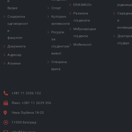
и
ERASMUS+
јединиц
бројке
Спорт
Размена
Сарадњ
Социјална
Културне
студената
и
одговорност
активности
иноваци
Међународни
и
Ресурси
студенти
Докторс
факултет
за
студије
Мобилност
Документа
студентски
живот
Адресар
Отворена
Алумни
врата
+381 11 3206 102
Факс: +381 11 2639 356
Чика Љубина 18-20
11000 Београд