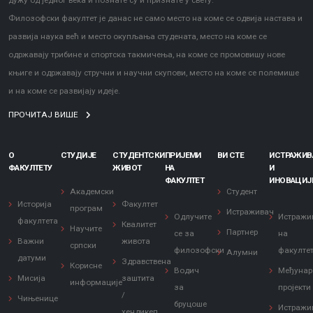
дужу од једног века и познате су и признате у свету.
Филозофски факултет је данас не само место на коме се одвија настава и
развија наука већ и место окупљања студената, место на коме се
одржавају трибине и спортска такмичења, на коме се промовишу нове
књиге и одржавају стручни и научни скупови, место на коме се полемише
и на коме се развијају идеје.
ПРОЧИТАЈ ВИШЕ
О
СТУДИЈЕ
СТУДЕНТСКИ
ПРИЈЕМИ
ВИ СТЕ
ИСТРАЖИ
ФАКУЛТЕТУ
ЖИВОТ
НА
И
ФАКУЛТЕТ
ИНОВАЦИЈ
Академски
Студент
Историја
Факултет
програм
Истраживач
Одлучите
Истражи
факултета
Квалитет
Научите
Партнер
се за
на
Важни
живота
српски
филозофски
факулте
Алумни
датуми
Здравствена
Корисне
Водич
Међунар
Мисија
заштита
информације
за
пројекти
/
Чињенице
бруцоше
Истражи
хендикеп