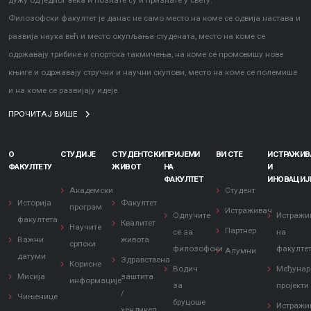
дужу од једног века и познате су и признате у свету.
Филозофски факултет је данас не само место на коме се одвија настава и
развија наука већ и место окупљања студената, место на коме се
одржавају трибине и спортска такмичења, на коме се промовишу нове
књиге и одржавају стручни и научни скупови, место на коме се полемише
и на коме се развијају идеје.
ПРОЧИТАЈ ВИШЕ
О
СТУДИЈЕ
СТУДЕНТСКИ
ПРИЈЕМИ
ВИ СТЕ
ИСТРАЖИ
ФАКУЛТЕТУ
ЖИВОТ
НА
И
ФАКУЛТЕТ
ИНОВАЦИЈ
Академски
Студент
Историја
Факултет
програм
Истраживач
Одлучите
Истражи
факултета
Квалитет
Научите
Партнер
се за
на
Важни
живота
српски
филозофски
факулте
Алумни
датуми
Здравствена
Корисне
Водич
Међунар
Мисија
заштита
информације
за
пројекти
/
Чињенице
бруцоше
Истражи
хендикеп