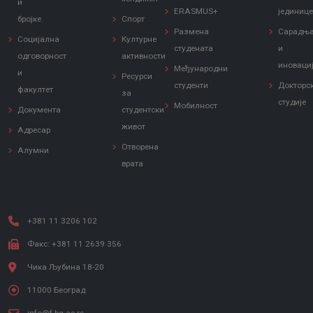
и
ERASMUS+
јединиц
бројке
Спорт
Размена
Сарадњ
Социјална
Културне
студената
и
одговорност
активности
иноваци
Међународни
и
Ресурси
студенти
Докторс
факултет
за
студије
Мобилност
Документа
студентски
живот
Адресар
Отворена
Алумни
врата
+381 11 3206 102
Факс: +381 11 2639 356
Чика Љубина 18-20
11000 Београд