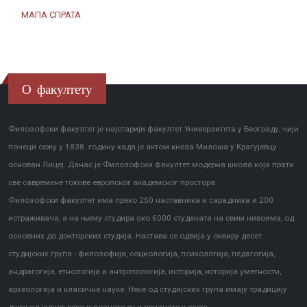
МАПА СПРАТА
О факултету
Филозофски факултет је најстарији факултет Универзитета у Београду, чији
почеци сежу у 1838. годину када је актом кнеза Милоша у Крагујевцу
основан Лицеј. Данас је Филозофски факултет модерна школа која прати
све савремене токове европског академског простора.
Филозофски факултет има преко 250 наставника и сарадника и 200
истраживача, а на њему студира око 6000 студената на свим нивоима, од
основних до докторских студија. Настава се одвија у оквиру десет
студијских група - филозофија, социологија, психологија, педагогија,
андрагогија, етнологија и антропологија, историја, историја уметности,
археологија и класичне науке. Неке од студијских група имају традицију